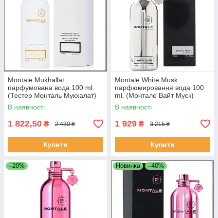
Montale Mukhallat
Montale White Musk
парфумована вода 100 ml.
парфюмировання вода 100
(Тестер Монталь Мукхалат)
ml. (Монтале Вайт Муск)
В наявності
В наявності
1 822,50
1 929
₴
₴
2 430 ₴
3 215 ₴
Купити
Купити
–20%
Новинка
–40%