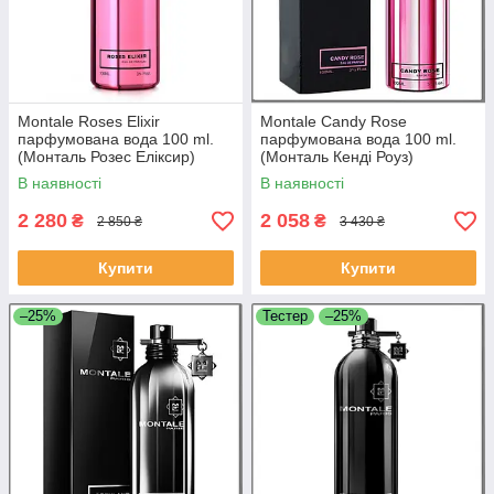
Montale Roses Elixir
Montale Candy Rose
парфумована вода 100 ml.
парфумована вода 100 ml.
(Монталь Розес Еліксир)
(Монталь Кенді Роуз)
В наявності
В наявності
2 280
2 058
₴
₴
2 850 ₴
3 430 ₴
Купити
Купити
–25%
Тестер
–25%