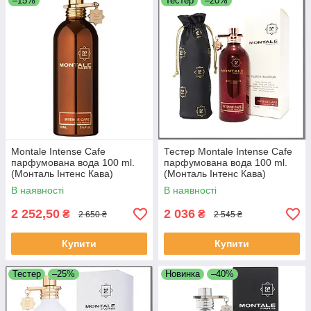
–15%
Тестер
–20%
Montale Intense Cafe
Тестер Montale Intense Cafe
парфумована вода 100 ml.
парфумована вода 100 ml.
(Монталь Інтенс Кава)
(Монталь Інтенс Кава)
В наявності
В наявності
2 252,50
2 036
₴
₴
2 650 ₴
2 545 ₴
Купити
Купити
Тестер
–25%
Новинка
–40%