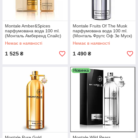
Montale Amber&Spices
Montale Fruits Of The Musk
парфумована вода 100 ml.
парфумована вода 100 ml.
(Монталь Амберенд Спайс)
(Монталь Фрутс Оф Зе Муск)
Немає в наявності
Немає в наявності
1 525
1 490
₴
₴
Новинка
Montale Pure Gold
Montale Wild Pears