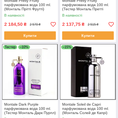
Montale Pretty Fruity
Montale Pretty Fruity
парфумована вода 100 ml.
парфумована вода 100 ml.
(Монталь Прітті Фрутті)
(Тестер Монталь Претті
Фрутті)
В наявності
В наявності
2 184,50
2 137,75
₴
₴
2 570 ₴
2 515 ₴
Купити
Купити
Тестер
–10%
–15%
Montale Dark Purple
Montale Soleil de Capri
парфумована вода 100 ml.
парфумована вода 100 ml.
(Тестер Монталь Дарк Пурпл)
(Монталь Солей де Капрі)