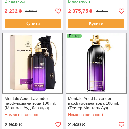
В наявності
В наявності
2 232
2 375,75
₴
₴
2 480 ₴
2 795 ₴
Купити
Купити
Тестер
Montale Aoud Lavender
Montale Aoud Lavender
парфумована вода 100 ml.
парфумована вода 100 ml.
(Монталь Ауд Лаванда)
(Тестер Монталь Ауд
Лаванда)
Немає в наявності
Немає в наявності
2 940
2 840
₴
₴