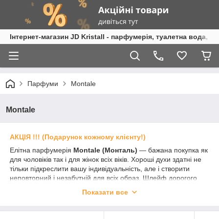
Інтернет-магазин JD Kristall - парфумерія, туалетна вода, 
Парфуми
Montale
Montale
АКЦІЯ !!! (Подарунок кожному клієнту!)
Елітна парфумерія
Montale
(Монталь)
— бажана покупка як
для чоловіків так і для жінок всіх віків. Хороші духи здатні не
тільки підкреслити вашу індивідуальність, але і створити
неповторний і незабутній для всіх образ. Шлейф дорогого
жіночого парфуму Montale послужить візитною карткою
Показати все
впевненої в собі жінки, змушуючи чоловіків обертати слідом
загадкової незнайомки. Шлейф дорогого чоловічого парфуму
Montale послужить візитною карткою впевненого в собі