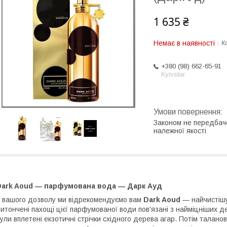
1 635 ₴
Немає в наявності
К
+380 (98) 662-65-91
Kyivstar
Законом не передбач
належної якості
Dark Aoud ― парфумована вода ― Дарк Ауд
 вашого дозволу ми відрекомендуємо вам
Dark Aoud
— найчистішу 
итончені пахощі цієї парфумованої води пов'язані з найміцніших 
ули вплетені екзотичні стрічки східного дерева агар. Потім талано