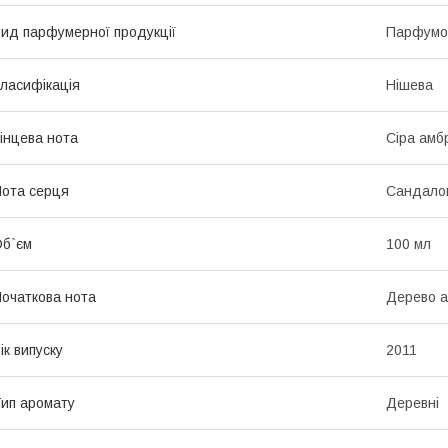
ид парфумерної продукції
Парфумо
ласифікація
Нішева
інцева нота
Сіра амб
ота серця
Сандало
б`єм
100 мл
очаткова нота
Дерево а
ік випуску
2011
ип аромату
Деревні