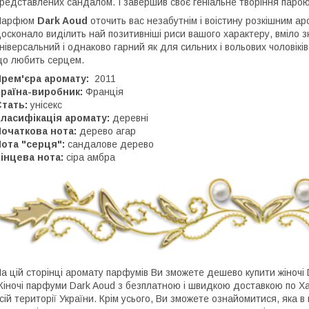
редставлених сандалом. І завершив своє геніальне творіння парою
Парфюм
Dark Aoud
оточить вас незабутнім і воістину розкішним 
осконало виділить най позитивніші риси вашого характеру, вміло 
ніверсальний і однаково гарний як для сильних і вольових чоловіків
о любить серцем.
Прем'єра аромату:
2011
раїна-виробник:
Франція
тать:
унісекс
ласифікація аромату:
деревні
очаткова нота:
дерево агар
ота "серця":
сандалове дерево
інцева нота:
сіра амбра
а цій сторінці аромату парфумів Ви зможете дешево купити жіночі
іночі парфуми Dark Aoud з безплатною і швидкою доставкою по Хар
сій території України. Крім усього, Ви зможете ознайомитися, яка в 