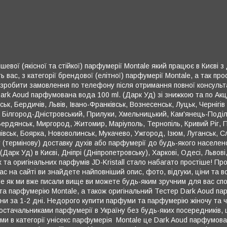
шевої (якісної та стійкої) парфумерії Montale який працює в Києві 
вас, з категорії брендової (елітної) парфумерії Montale, а так п
 зробити замовлення по телефону після отримання повної консульт
ark Aoud парфумована вода 100 ml. (Дарк Уд) зі знижкою та по Акц
ьк, Бердичів, Львів, Івано-Франківськ, Вознесенськ, Луцьк, Чернігі
, Білгород-Дністровський, Прилуки, Хмельницький, Кам'янець-Поділ
Бердянськ, Миргород, Житомир, Маріуполь, Тернопіль, Кривий Ріг, 
чівськ, Боярка, Нововолинськ, Мукачево, Ужгород, Ізюм, Луганськ, С
(термінову) доставку духів або парфумерії до будь-якого населено
Дарк Уд) в Києві, Дніпрі (Дніпропетровську), Харкові, Одесі, Львові
их та оригінальних парфумів JD-Kristall стало набагато простіше! 
ас на сайті ви знайдете найповніший опис, фото, відгуки, ціни та
e як ми вже писали вище ви можете будь-яким зручним для вас спо
 та парфумерію Montale, а також оригінальний Тестер Dark Aoud п
и за 1-2 дні. Недорого купити парфуми та парфумерію жіночу та чо
стачальниками парфумерії в Україну без будь-яких посередників, щ
 в категорії унісекс парфумерія Montale це Dark Aoud парфумована