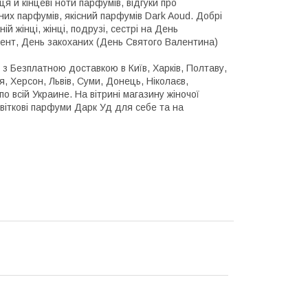
я й кінцеві ноти парфумів, відгуки про
их парфумів, якісний парфумів Dark Aoud. Добрі
ій жінці, жінці, подрузі, сестрі на День
зент, День закоханих (День Святого Валентина)
 з Безплатною доставкою в Київ, Харків, Полтаву,
, Херсон, Львів, Суми, Донець, Ніколаєв,
по всій Украине. На вітрині магазину жіночої
квіткові парфуми Дарк Уд для себе та на