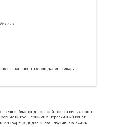
од:
12081
ено повернення та обмін даного товару
есенцію благородства, стійкості та вишуканості.
деревних ниток. Першими в нерозчинний канат
витий творець додав кілька павутинок класики,