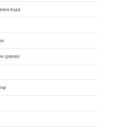
вана вода
ра
ве дерево
гар