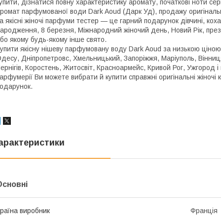
упити, дізнатися повну характеристику аромату, початкові ноти серц
ромат парфумованої води Dark Aoud (Дарк Уд), продажу оригінальн
а якісні жіночі парфуми тестер — це гарний подарунок дівчині, кохан
ародження, 8 березня, Міжнародний жіночий день, Новий Рік, пре
бо якому будь-якому інше свято.
упити якісну нішеву парфумовану воду Dark Aoud за низькою ціною
десу, Дніпропетровс, Хмельницький, Запоріжжя, Маріуполь, Вінниця
ернігів, Коростень, Житосвіт, Красноармейс, Кривой Рог, Ужгород і 
арфумерії Ви можете вибрати й купити справжні оригінальні жіночі 
одарунок.
арактеристики
Основні
раїна виробник
Франція