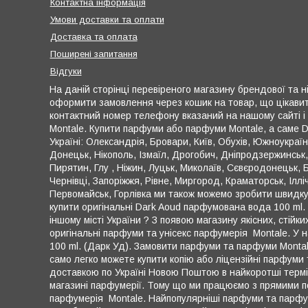
Контактна інформація
Умови доставки та оплати
Доставка та оплата
Поширені запитання
Відгуки
На даній сторінці перевіреного магазину брендової та ні
оформити замовлення через кошик на товар, що цікавить 
контактний номер телефону вказаний на нашому сайті і
Montale. Купити парфуми або парфуми Montale, а саме D
Україні: Олександрія, Бровари, Київ, Обухів, Южноукраїнс
Донецьк, Нікополь, Ізмаїл, Дрогобич, Дніпродзержинськ
Пирятин, Глу , Ніжин, Луцьк, Миколаїв, Сєвєродонецьк, 
Чернівці, Запоріжжя, Рівне, Миргород, Краматорськ, Іллі
Первомайськ, Горлівка ми також можемо зробити швидку 
купити оригінальні Dark Aoud парфумована вода 100 ml. (
іншому місті України ? З появою магазину якісних, стійк
оригінальні парфуми та унісекс парфумерія Montale. У н
100 ml. (Дарк Уд). Замовити парфуми та парфуми Montal
само легко можете купити копію або ліцензійні парфуми
доставкою по Україні Новою Поштою в найкоротші термін
магазині парфумерії. Тому що ми працюємо з прямими по
парфумерія Montale. Найпопулярніші парфуми та парфуми