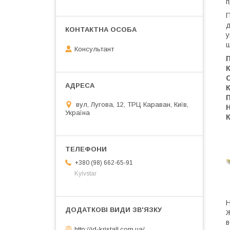
п
д
у
щ
Консультант
К
С
К
П
вул, Лугова, 12, ТРЦ Караван, Київ,
Н
Україна
К
+380 (98) 662-65-91
Kyivstar
Н
Ж
в
http://jd-kristall.com.ua/