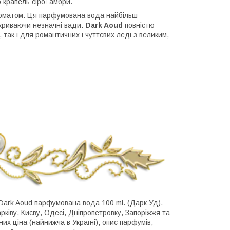
 крапель сірої амбри.
ароматом. Ця парфумована вода найбільш
зкриваючи незначні вади.
Dark Aoud
повністю
, так і для романтичних і чуттєвих леді з великим,
 Dark Aoud парфумована вода 100 ml. (Дарк Уд).
ківу, Києву, Одесі, Дніпропетровку, Запоріжжя та
них ціна (найнижча в Україні), опис парфумів,