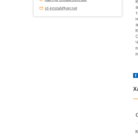
к
а
jd-kristall@ukr.net
т
н
а
К
О
Ч
п
п
Х
К