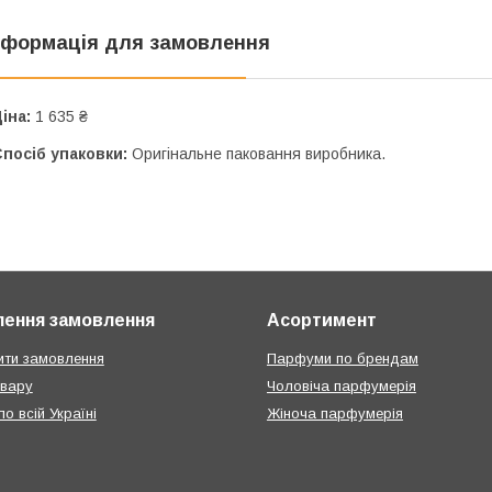
нформація для замовлення
іна:
1 635 ₴
посіб упаковки:
Оригінальне паковання виробника.
ення замовлення
Асортимент
ти замовлення
Парфуми по брендам
овару
Чоловіча парфумерія
о всій Україні
Жіноча парфумерія