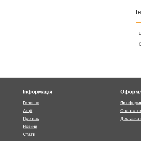
І
Ц
С
Інформація
Оформл
Головна
Як оформи
Акції
Оплата т
Про нас
Доставка п
Новини
Статті