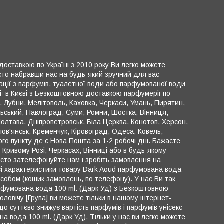
з доставкою по Україні з 2010 року Ви легко можете
росто набравши нас на будь-який зручний для вас
ації з парфумів, туалетної води або парфумованої води
ії в Києві з Безкоштовною доставкою парфумерії по
в , Лубни, Мелітополь, Каховка, Черкаси, Умань, Пирятин,
ьський, Павлоград, Суми, Ромни, Шостка, Вінниця,
Полтава, Дніпропетровськ, Біла Церква, Конотоп, Херсон,
лов'янськ, Кременчук, Кіровоград, Одеса, Ковель,
го пункту де є Нова Пошта за 1-2 робочі дні. Бажаєте
, Кривому Розі, Черкасах, Вінниці або в будь-якому
Просто зателефонуйте нам і зробіть замовлення на
 всі характеристики товару Dark Aoud парфумована вода
собом (кошик замовлень, по телефону). У нас Ви так
арфумована вода 100 ml. (Дарк Уд) з Безкоштовною
ловічу [Група] ви можете тільки в нашому інтернет-
о суттєво знижує вартість парфумів і парфумів унісекс
 вода 100 ml. (Дарк Уд). Тільки у нас ви легко можете