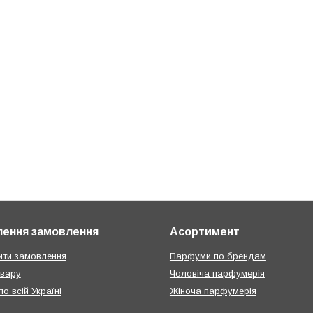
ення замовлення
Асортимент
ти замовлення
Парфуми по брендам
овару
Чоловіча парфумерія
о всій Україні
Жіноча парфумерія