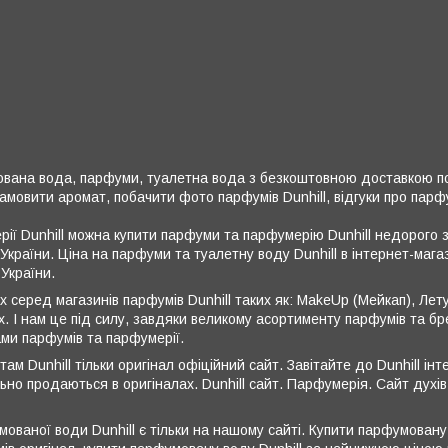
ована вода, парфуми, туалетна вода з безкоштовною доставкою по К
 замовити аромат, побачити фото парфумів Dunhill, відгуки про парф
ерії Dunhill можна купити парфуми та парфумерію Dunhill недорого 
у України. Ціна на парфуми та туалетну воду Dunhill в інтернет-магаз
України.
х серед магазинів парфумів Dunhill таких як: MakeUp (Мейкап), Лет
х. І нам це під силу, завдяки великому асортименту парфумів та бр
ами парфумів та парфумерії.
там Dunhill тільки оригінал офіційний сайт. Завітайте до Dunhill і
льно продаються в оригіналах. Dunhill сайт. Парфумерія. Сайт духів 
мованої води Dunhill є тільки на нашому сайті. Купити парфумовану