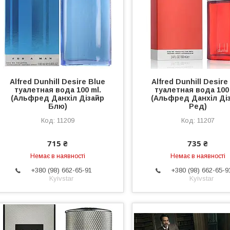
Alfred Dunhill Desire Blue
Alfred Dunhill Desire
туалетная вода 100 ml.
туалетная вода 100 
(Альфред Данхіл Дізайр
(Альфред Данхіл Ді
Блю)
Ред)
11209
11207
715 ₴
735 ₴
Немає в наявності
Немає в наявності
+380 (98) 662-65-91
+380 (98) 662-65-9
Kyivstar
Kyivstar