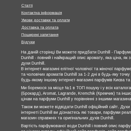
Статті
Контактна інформація
Умови доставки та оплати
Доставка та оплата
Поширені запитання
Відгуки
На даній сторінці Ви можете придбати Dunhill - Парфум
Dunhill - повний і найкращий опис аромату, яка ціна, як
духи Dunhill.
В інтернет-магазині елітної чоловічої та жіночої парфум
та чоловічих ароматів Dunhill за 1-2 дні в будь-яку точк
будь-якому іншому інтернет-магазині парфумів Києва та 
Ми боремося за місце №1 в ТОП пошуку і у всіх каталога
(Брокард), Aromat, Lagrande, Kremchik (Кремчик) та інши
цінам на парфуми Dunhill у порівнянні з іншими магазин
Також ви можете відвідати Dunhill офіційний сайт. Духи 
інтернеті Dunhill ви дізнаєтесь які товари, парфуми реа
магазин справжніх та оригінальних духів Dunhill.
Вартість парфумованої води Dunhill і повний опис парфу