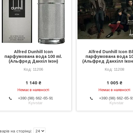
Alfred Dunhill Icon
Alfred Dunhill Icon B
парфумована вода 100 ml.
парфумована вода 10
(Альфред Данхіл Ікон)
(Альфред Данхілл Ікон
11206
11208
1 140 ₴
1 005 ₴
Немає в наявності
Немає в наявності
+380 (98) 662-65-91
+380 (98) 662-65-9
Kyivstar
Kyivstar