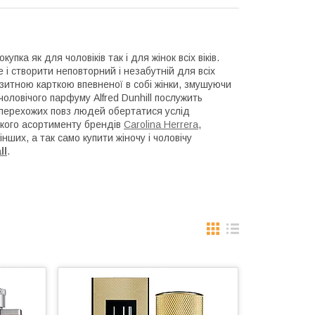
упка як для чоловіків так і для жінок всіх віків.
 і створити неповторний і незабутній для всіх
ізитною карткою впевненої в собі жінки, змушуючи
оловічого парфуму Alfred Dunhill послужить
іх перехожих повз людей обертатися услід
кого асортименту брендів
Carolina Herrera
,
інших, а так само купити жіночу і чоловічу
ll
.