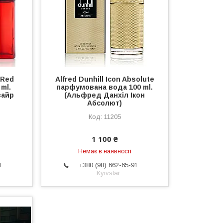
 Red
Alfred Dunhill Icon Absolute
ml.
парфумована вода 100 ml.
зайр
(Альфред Данхіл Ікон
Абсолют)
11205
1 100 ₴
Немає в наявності
1
+380 (98) 662-65-91
Kyivstar