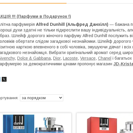
КЦІЯ !!! (Парфуми в Подарунок !)
літна парфумерія
Alfred Dunhill
(Альфред Данхілл)
— бажана пок
ороші духи здатні не тільки підкреслити вашу індивідуальність, але
браз. Шлейф дорогого жіночого парфуму Alfred Dunhill послужить в
оловіків обертати слідом загадкової незнайомки. Шлейф дорогого ч
ізитною карткою впевненого в собі чоловіка, змушуючи дівчат і вс
агадкового незнайомця. Вибрати оригінальний аромат серед широ
ivenchy
,
Dolce & Gabbana
,
Dior
,
Lacoste
,
Versace
,
Chanel
і багатьох 
арфумерію за демократичними цінами пропонує магазин
JD-Krista