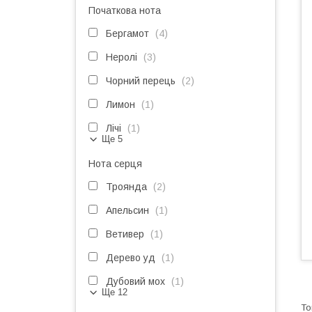
Початкова нота
Бергамот
4
Неролі
3
Чорний перець
2
Лимон
1
Лічі
1
Ще 5
Нота серця
Троянда
2
Апельсин
1
Ветивер
1
Дерево уд
1
Дубовий мох
1
Ще 12