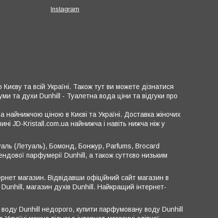
Instagram
иєву та всій Україні. Також тут ви можете дізнатися
уми та духи Dunhill - Туалетна вода ціни та відгуки про
за найнижчою ціною в Києві та Україні. Доставка жіночих
ині JD-Kristall.com.ua найнижча і навіть нижча ніж у
уаль (Летуаль), Бомонд, Бонжур, Parfums, Brocard
ендової парфумерії Dunhill, а також суттєво низьким
нтернет магазин. Відвідавши офіційний сайт магазин в
Dunhill, магазин духів Dunhill. Найкращий інтернет-
 воду Dunhill недорого, купити парфумовану воду Dunhill