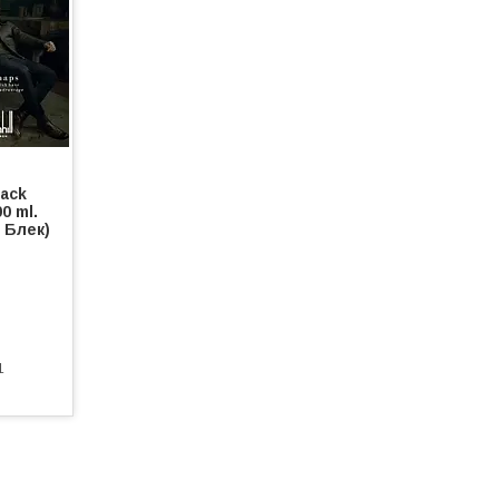
lack
0 ml.
 Блек)
1