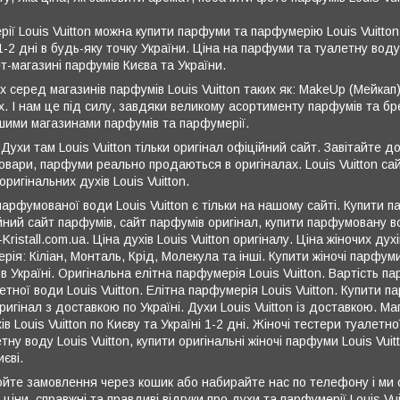
ерії Louis Vuitton можна купити парфуми та парфумерію Louis Vuitto
1-2 дні в будь-яку точку України. Ціна на парфуми та туалетну воду L
ет-магазині парфумів Києва та України.
х серед магазинів парфумів Louis Vuitton таких як: MakeUp (Мейкап
х. І нам це під силу, завдяки великому асортименту парфумів та бре
іншими магазинами парфумів та парфумерії.
 Духи там Louis Vuitton тільки оригінал офіційний сайт. Завітайте д
 товари, парфуми реально продаються в оригіналах. Louis Vuitton сай
ригінальних духів Louis Vuitton.
парфумованої води Louis Vuitton є тільки на нашому сайті. Купити 
йний сайт парфумів, сайт парфумів оригінал, купити парфумовану во
ristall.com.ua. Ціна духів Louis Vuitton оригіналу. Ціна жіночих духі
ія: Кіліан, Монталь, Крід, Молекула та інші. Купити жіночі парфуми
 в Україні. Оригінальна елітна парфумерія Louis Vuitton. Вартість п
уалетної води Louis Vuitton. Елітна парфумерія Louis Vuitton. Купити
ригінал з доставкою по Україні. Духи Louis Vuitton із доставкою. Маг
 Louis Vuitton по Києву та Україні 1-2 дні. Жіночі тестери туалетної
тну воду Louis Vuitton, купити оригінальні жіночі парфуми Louis Vuit
єві.
юйте замовлення через кошик або набирайте нас по телефону і ми о
і ціни, справжні та правдиві відгуки про духи та парфумерії Louis Vu