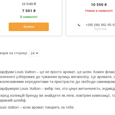
11 540 ₴
10 550 ₴
7 501 ₴
Немає в наявності
В наявності
+380 (98) 662-65-9
Купити
Kyivstar
арфуми Louis Vuitton – це не просто аромат, це шлях. Кожен флако
онячного узбережжя до туманних вулиць мегаполісу. Це аромати, 
ксклюзивними інгредієнтами та пристрастю до свободи самовираж
арфумерія Louis Vuitton – вибір тих, хто цінує витонченість, індиві
еред колекцій бренду ви знайдете як легкі, повітряні композиції, 
арівний шлейф.
ouis Vuitton – коли аромат говорить за тебе.