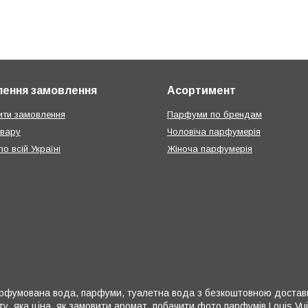
ення замовлення
Асортимент
ти замовлення
Парфуми по брендам
овару
Чоловіча парфумерія
о всій Україні
Жіноча парфумерія
Парфумована вода, парфуми, туалетна вода з безкоштовною доставко
у, яка ціна, як замовити аромат, побачити фото парфумів Louis Vuit