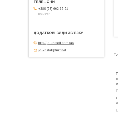
+380 (98) 662-65-91
Kyivstar
http://jd-kristall.com.ua/
jd-kristall@ukr.net
П
с
е
П
С
ч
L