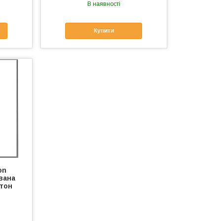
В наявності
Купити
on
вана
ттон