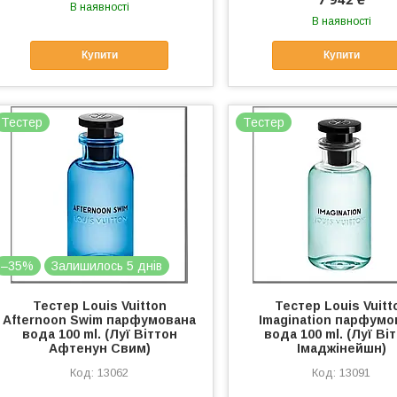
В наявності
В наявності
Купити
Купити
Тестер
Тестер
–35%
Залишилось 5 днів
Тестер Louis Vuitton
Тестер Louis Vuitt
Afternoon Swim парфумована
Imagination парфумо
вода 100 ml. (Луї Віттон
вода 100 ml. (Луї Ві
Афтенун Свим)
Імаджінейшн)
13062
13091