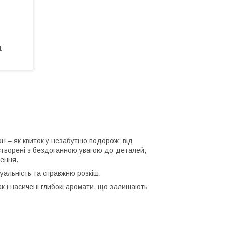
1
н – як квиток у незабутню подорож: від
створені з бездоганною увагою до деталей,
ення.
дуальність та справжню розкіш.
так і насичені глибокі аромати, що залишають