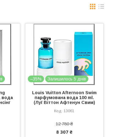
ів
–35%
Залишилось 5 днів
ing
Louis Vuitton Afternoon Swim
 вода
парфумована вода 100 ml.
нсінг
(Луї Віттон Афтенун Свим)
13061
12 780 ₴
8 307 ₴