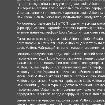
Туалетна вода ціни та відгуки про духи Louis Vuitton.
В інтернет-магазині елітної чоловічої та жіночої парфум
Доставка жіночих та чоловічих ароматів Louis Vuitton за 
найнижча і навіть нижча ніж у будь-якому іншому інтерн
Ми боремося за місце №1 в ТОП пошуку і у всіх каталога
(Брокард), Aromat, Lagrande, Kremchik (Кремчик) та інши
низьким цінам на парфуми Louis Vuitton у порівнянні з 
Також ви можете відвідати Louis Vuitton офіційний сайт.
сайт магазин в інтернеті Louis Vuitton ви дізнаєтесь які
Louis Vuitton. Найкращий інтернет-магазин справжніх та о
Вартість парфумованої води Louis Vuitton і повний опис 
парфумовану воду Louis Vuitton за цінами складу, офіці
тільки в інтернет-магазині елітної нішевої парфумерії JD-K
Vuitton. Нішеві парфуми. Селективні парфуми та парфумер
Vuitton у столиці України місті Києві за найнижчою ціною
духів Louis Vuitton в Україні та Києві. Тестер жіночої т
Vuitton з доставкою. Чоловіча парфумерія Louis Vuitton о
найнижчими цінами в Україні. Доставка оригінальних духів
парфуми Louis Vuitton, купити оригінальну чоловічу туале
парфумівLouis Vuitton, продаж парфумів Louis Vuitton в Ки
Бажаєте купити Арабські парфуми Louis Vuitton оформл
духів та парфумерії Louis Vuitton вказані тільки актуальн