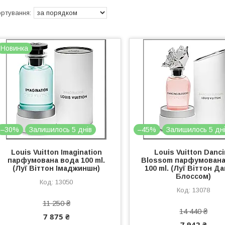
Новинка
–30%
Залишилось 5 днів
–45%
Залишилось 5 дн
Louis Vuitton Imagination
Louis Vuitton Danc
парфумована вода 100 ml.
Blossom парфумована
(Луї Віттон Імаджиншн)
100 ml. (Луї Віттон Да
Блоссом)
13050
13078
11 250 ₴
14 440 ₴
7 875 ₴
7 942 ₴