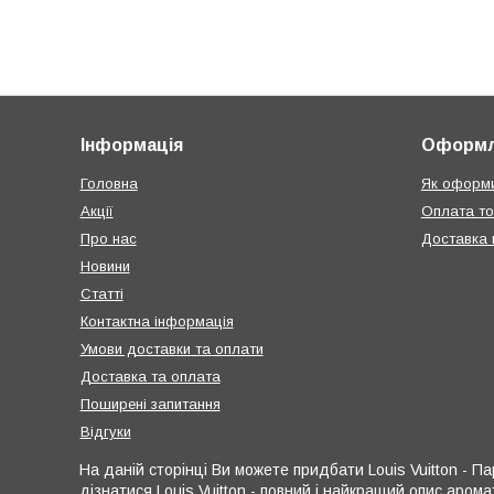
Інформація
Оформл
Головна
Як оформи
Акції
Оплата т
Про нас
Доставка п
Новини
Статті
Контактна інформація
Умови доставки та оплати
Доставка та оплата
Поширені запитання
Відгуки
На даній сторінці Ви можете придбати Louis Vuitton - 
дізнатися Louis Vuitton - повний і найкращий опис аромат