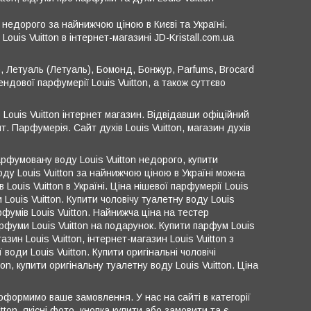
n недорого за найнижчою ціною в Києві та Україні.
ouis Vuitton в інтернет-магазині JD-Kristall.com.ua
), Летуаль (Летуаль), Бомонд, Бонжур, Parfums, Brocard
ндової парфумерії Louis Vuitton, а також суттєво
о Louis Vuitton інтернет магазин. Відвідавши офіційний
т. Парфумерія. Сайт духів Louis Vuitton, магазин духів
парфумовану воду Louis Vuitton недорого, купити
ду Louis Vuitton за найнижчою ціною в Україні можна
в Louis Vuitton в Україні. Ціна нішевої парфумерії Louis
 Louis Vuitton. Купити чоловічу туалетну воду Louis
арфумів Louis Vuitton. Найнижча ціна на тестер
 парфуми Louis Vuitton на подарунок. Купити парфум Louis
азин Louis Vuitton, інтернет-магазин Louis Vuitton з
 води Louis Vuitton. Купити оригінальні чоловічі
ton, купити оригінальну туалетну воду Louis Vuitton. Ціна
формимо ваше замовлення. У нас на сайті в категорії
itton, якісні фото, кнопка купити або замовити та є