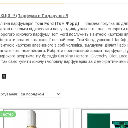
КЦІЯ !!! (Парфуми в Подарунок !)
літна парфумерія
Tom Ford
(Том Форд)
— бажана покупка як для ч
датні не тільки підкреслити вашу індивідуальність, але і створити
орогого жіночого парфуму Tom Ford послужить візитною карткою впе
бертати слідом загадкової незнайомки. Том Форд унісекс. Шлейф 
ізитною карткою впевненого в собі чоловіка, змушуючи дівчат і вс
агадкового незнайомця. Вибрати оригінальний аромат парфумів, 
ирокого асортименту брендів
Carolina Herrera
,
Givenchy
,
Dior
,
Laco
 так само купити жіночу і чоловічу парфумерію за демократичними
Тестер