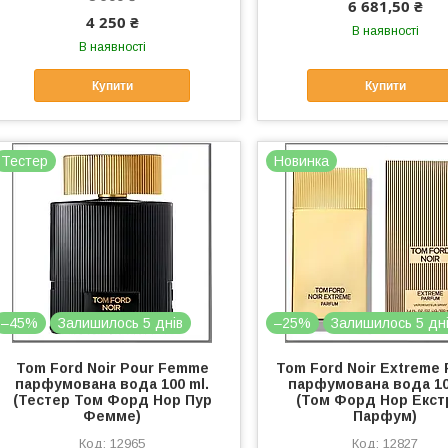
6 681,50 ₴
4 250 ₴
В наявності
В наявності
Купити
Купити
Тестер
Новинка
–45%
Залишилось 5 днів
–25%
Залишилось 5 дн
Tom Ford Noir Pour Femme
Tom Ford Noir Extreme 
парфумована вода 100 ml.
парфумована вода 10
(Тестер Том Форд Нор Пур
(Том Форд Нор Екс
Фемме)
Парфум)
12965
12827