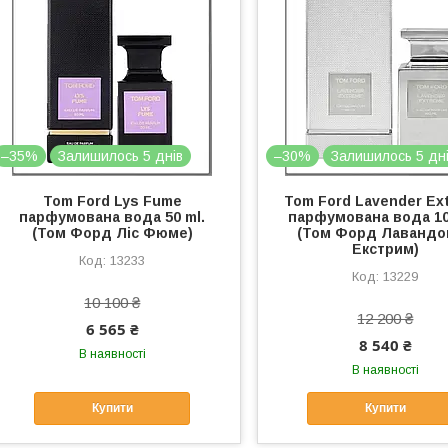
–35%
Залишилось 5 днів
–30%
Залишилось 5 дн
Tom Ford Lys Fume
Tom Ford Lavender Ex
парфумована вода 50 ml.
парфумована вода 10
(Том Форд Ліс Фюме)
(Том Форд Лавандо
Екстрим)
13233
13229
10 100 ₴
12 200 ₴
6 565 ₴
8 540 ₴
В наявності
В наявності
Купити
Купити