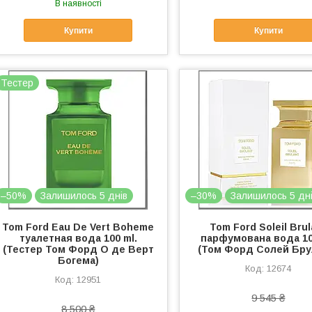
В наявності
Купити
Купити
Тестер
–50%
Залишилось 5 днів
–30%
Залишилось 5 дн
Tom Ford Eau De Vert Boheme
Tom Ford Soleil Brul
туалетная вода 100 ml.
парфумована вода 10
(Тестер Том Форд О де Верт
(Том Форд Солей Бру
Богема)
12674
12951
9 545 ₴
8 500 ₴