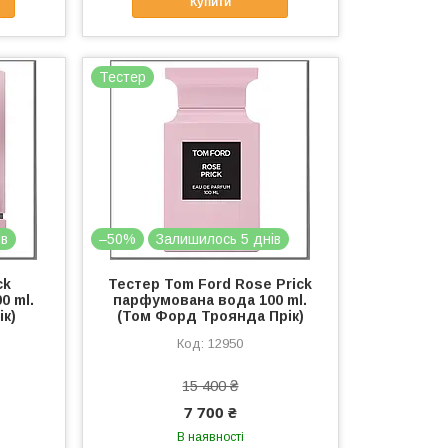
Купити
Тестер
ів
–50%
Залишилось 5 днів
ck
Тестер Tom Ford Rose Prick
0 ml.
парфумована вода 100 ml.
ік)
(Том Форд Троянда Прік)
12950
15 400 ₴
7 700 ₴
В наявності