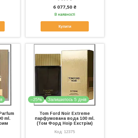
6 077,50 ₴
В наявності
Купити
ів
–25%
Залишилось 5 днів
Parfum
Tom Ford Noir Extreme
0 ml.
парфумована вода 100 ml.
трим
(Том Форд Ноір Екстрім)
12375