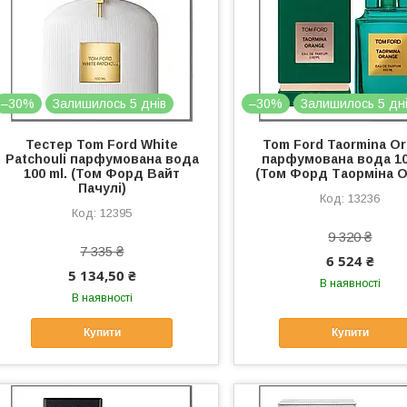
–30%
Залишилось 5 днів
–30%
Залишилось 5 дн
Тестер Tom Ford White
Tom Ford Taormina O
Patchouli парфумована вода
парфумована вода 10
100 ml. (Том Форд Вайт
(Том Форд Таорміна 
Пачулі)
13236
12395
9 320 ₴
7 335 ₴
6 524 ₴
5 134,50 ₴
В наявності
В наявності
Купити
Купити