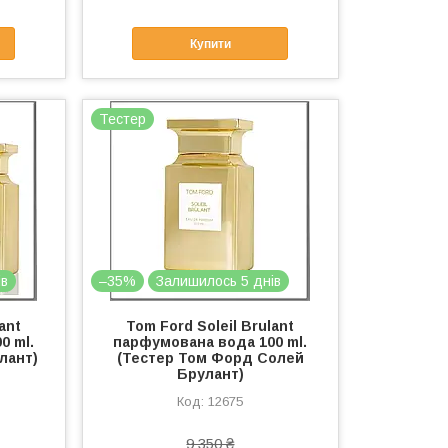
Купити
Тестер
ів
–35%
Залишилось 5 днів
ant
Tom Ford Soleil Brulant
0 ml.
парфумована вода 100 ml.
лант)
(Тестер Том Форд Солей
Брулант)
12675
9 350 ₴