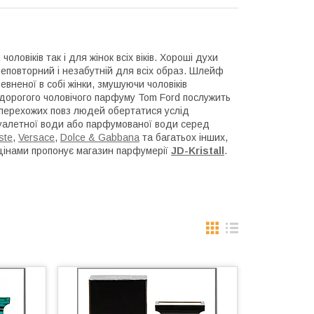
оловіків так і для жінок всіх віків. Хороші духи
 неповторний і незабутній для всіх образ. Шлейф
вненої в собі жінки, змушуючи чоловіків
дорогого чоловічого парфуму Tom Ford послужить
іх перехожих повз людей обертатися услід
туалетної води або парфумованої води серед
ste
,
Versace
,
Dolce & Gabbana
та багатьох інших,
 цінами пропонує магазин парфумерії
JD-Kristall
.