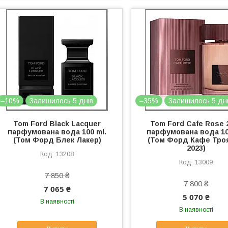
–10%
Залишилось 5 днів
–35%
Залишилось 5 дн
Tom Ford Black Lacquer
Tom Ford Cafe Rose 
парфумована вода 100 ml.
парфумована вода 10
(Том Форд Блек Лакер)
(Том Форд Кафе Тро
2023)
13208
13009
7 850 ₴
7 800 ₴
7 065 ₴
5 070 ₴
В наявності
В наявності