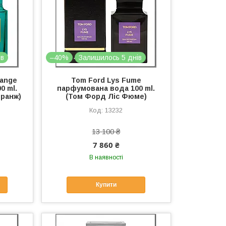
ів
–40%
Залишилось 5 днів
range
Tom Ford Lys Fume
0 ml.
парфумована вода 100 ml.
Оранж)
(Том Форд Ліс Фюме)
13232
13 100 ₴
7 860 ₴
В наявності
Купити