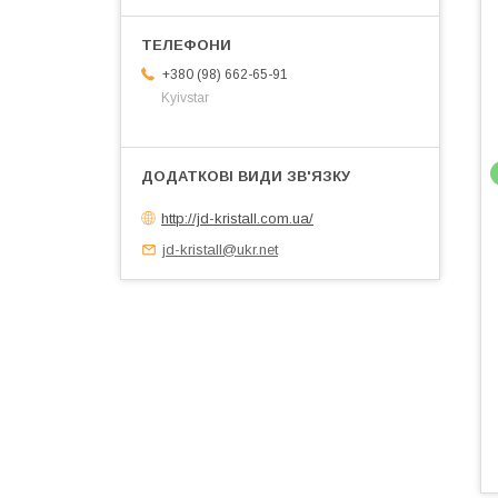
+380 (98) 662-65-91
Kyivstar
http://jd-kristall.com.ua/
jd-kristall@ukr.net