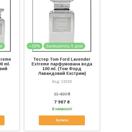
ів
–30%
Залишилось 5 днів
treme
Тестер Tom Ford Lavender
0 ml.
Extreme парфумована вода
вий
100 ml. (Том Форд
Лавандовий Екстрим)
13230
11 410 ₴
7 987 ₴
В наявності
Купити