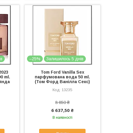
ів
–25%
Залишилось 5 днів
2023
Tom Ford Vanilla Sex
0 ml.
парфумована вода 50 ml.
янда
(Том Форд Ванілла Секс)
13235
8 850 ₴
6 637,50 ₴
В наявності