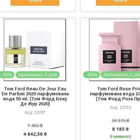
Купити
Купити
–35%
Залишилось 5 днів
–50%
Залишилось 5 дн
Tom Ford Beau De Jour Eau
Tom Ford Rose Pri
De Parfum 2020 парфумована
парфумована вода 10
вода 50 ml. (Том Форд Беау
(Том Форд Роза Пр
Де Жур 2020)
12715
13207
16 370 ₴
7 450 ₴
8 185 ₴
4 842,50 ₴
В наявності