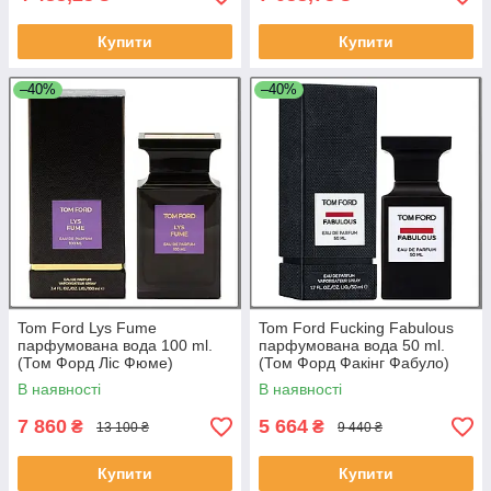
Купити
Купити
–40%
–40%
Tom Ford Lys Fume
Tom Ford Fucking Fabulous
парфумована вода 100 ml.
парфумована вода 50 ml.
(Том Форд Ліс Фюме)
(Том Форд Факінг Фабуло)
В наявності
В наявності
7 860
5 664
₴
₴
13 100 ₴
9 440 ₴
Купити
Купити