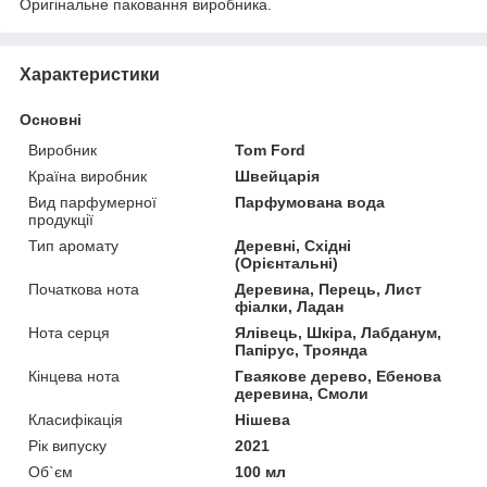
Оригінальне паковання виробника.
Характеристики
Основні
Виробник
Tom Ford
Країна виробник
Швейцарія
Вид парфумерної
Парфумована вода
продукції
Тип аромату
Деревні, Східні
(Орієнтальні)
Початкова нота
Деревина, Перець, Лист
фіалки, Ладан
Нота серця
Ялівець, Шкіра, Лабданум,
Папірус, Троянда
Кінцева нота
Гваякове дерево, Ебенова
деревина, Смоли
Класифікація
Нішева
Рік випуску
2021
Об`єм
100 мл