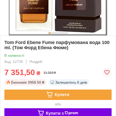
Tom Ford Ebene Fume парфумована вода 100
ml. (Том Форд Ебена Фюме)
В наявності
Код: 12735
Роздріб
7 351,50
₴
11 310 ₴
Економія
3958.50 ₴
Залишилось
6 днів
Купити
або
Купити з