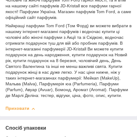
Чоловічі та жіночі парфуми Tom Ford гарної якості, та й втім
на нашому сайті парфумів JD-Kristall все парфуми гарної
якості! Парфуми Україна. Магазин парфумів Tom Ford, а саме
офіційний сайт парфумів.
Найкращі парфуми Tom Ford (Том Форд) ви можете вибрати в
нашому інтернет-магазині парфумів і водночас купити ці
чоловічі або жіночі парфуми з Акції та зі Скідкою, водночас
отримати подарунок туш для вій або пробник парфумів. В
інтернет-магазині парфумерії JD-Kristall Ви можете купити
подарунок на день народження, купити подарунок на Новий
рік, купити подарунок на 8 березня, чоловічий день, День
Святого Валентина та інші не менш важливі свята. Купити
подарунок жінці в нас дуже легко. У нас ціни нижче, ніж у
таких інтернет-магазинах парфумерії: Мейкап (MakeUp),
Мальва (Malva), Парфумерія юа (Parfumeria), Парфуми
(Parfum), Авуар (Avuar), Бомонд, Аромат (Aromat). Парфуми
де Марлі Деліна: тестер, відгуки, ціна, фото, опис, купити.
Приховати
Спосіб упаковки