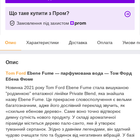
Що таке купити з Пром?
Замовлення під захистом
Опис
Характеристики
Доставка
Оплата
Умови п
Опис
Tom Ford
Ebene Fume — парфумована вода — Том Форд
Ебена Фюме
Новинка 2021 року Tom Ford Ebene Fume стала вишуканою
"родзинкою" епатажної лінійки Private Blend, яка знайшла
назву Ebene Fume. Це прекрасне словосполучення є вельми
багатозначним, адже його дослівний переклад звучить, як
«схильне ебенове дерево». Саме воно точно відтворює
димну сутність нового продукту. У складі ароматичної
піраміди міститься дерево пало-санто, яке й утворює
туманний серпанок. Згідно з давніми легендами, він здатний
чудово очищати тіло та будинок від негативних вібрацій. У базі