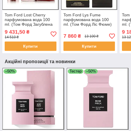
Tom Ford Lost Cherry
Tom Ford Lys Fume
Tom 
парфумована вода 100
парфумована вода 100
пар
ml. (Том Форд Загублена
ml. (Том Форд Ліс Фюме)
ml. 
Вишня)
дим
9 431,50
9 1
₴
7 860
₴
13 100 ₴
14 510 ₴
13 12
Купити
Купити
Акційні пропозиції та новинки
–50%
Тестер
–50%