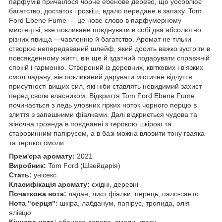
парфумів причаїлося чорне ебенове дерево, що уособлює
багатство, достаток і розкіш, вдало передане в запаху. Tom
Ford Ebene Fume — це нове слово в парфумерному
мистецтві, яке покликане поєднувати в собі два абсолютно
різних явища —чавленню й багатство. Аромат не тільки
створює непередаваний шлейф, який досить важко зустріти в
повсякденному житті, він ще й здатний подарувати справжній
спокій і гармонію. Створений із деревних, квіткових і в'язких
смол ладану, він покликаний дарувати містичне відчуття
присутності вищих сил, які ніби ставлять невидимий захист
перед своїм власником. Відкриття Tom Ford Ebene Fume
починається з ледь уловних гірких ноток чорного перцю в
злиття з запашними фіалками. Далі відкриється чудова та
жіночна троянда в поєднанні з терпкою шкірою та
старовинним папірусом, а в базі можна вловити тону гваяка
та терпкої смоли.
Прем'єра аромату:
2021
Виробник:
Tom Ford (Швейцарія)
Стать:
унісекс
Класифікація аромату:
східні, деревні
Початкова нота:
ладан, лист фіалки, перець, пало-санто
Нота "серця":
шкіра, лабданум, папірус, троянда, олія
ялівцю
Кінцева нота:
ебенове дерево, смоли, гваяк