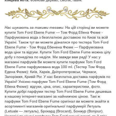
Нас шукають за такими тегами:
На цій сторінці ви можете
купити Tom Ford Ebene Fume — Том Форд Ебена Фюме -
Парфумована вода з безплатною доставкою по Києві та всій
Україні. Також тут ви можете дізнатися про тестера Tom Ford
Ebene Fume - Том Форд Ебенена Фюме — Парфумована
вода ціни та відгуки. Купити Tom Ford Ebene Fume можна цілу
добу з понеділка по неділя. Ми завжди вам раді! У нас у
магазині парфумів Ви можете купити парфуми Tom Ford
Ebene Fume парфумована вода 100 ml. (Тестер Том Форд
Едена Фюме): Київ, Харків, Дніпропетровськ, Черкаси,
Запоріжжя, Кривій Рог. У нас Безплатна доставка парфумів по
Україні! Унісекс-парфуми Tom Ford Ebene Fume (Том Форд
Ебена Фюме): відгуки, ціна, опис, характеристики, фото.
Купити добрі парфуми тестер Tom Ford Ebene Fume дешевша
в нашому інтернет-магазині за найнижчою ціною. Такі ж
парфуми Tom Ford Ebene Fume оригінал ви можете знайти в
асортименті магазинів оригінальної парфумерії Летуаль
(Letuale — летуаль), Брокард (Brocard), Бонжур (Bonjour).