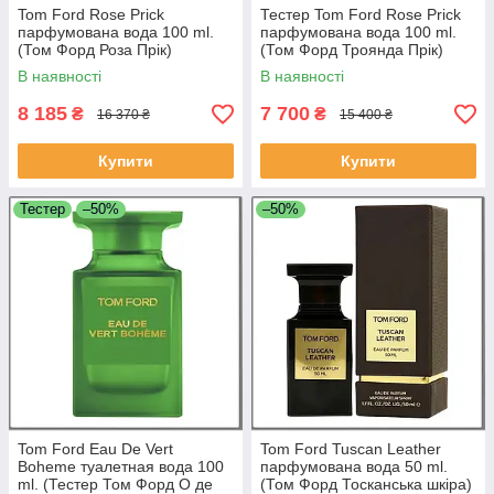
Tom Ford Rose Prick
Тестер Tom Ford Rose Prick
парфумована вода 100 ml.
парфумована вода 100 ml.
(Том Форд Роза Прік)
(Том Форд Троянда Прік)
В наявності
В наявності
8 185
7 700
₴
₴
16 370 ₴
15 400 ₴
Купити
Купити
Тестер
–50%
–50%
Tom Ford Eau De Vert
Tom Ford Tuscan Leather
Boheme туалетная вода 100
парфумована вода 50 ml.
ml. (Тестер Том Форд О де
(Том Форд Тосканська шкіра)