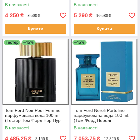
Верт Богема)
В наявності
В наявності
4 250
5 290
₴
₴
8 500 ₴
10 580 ₴
Купити
Купити
Тестер
–45%
–45%
Tom Ford Noir Pour Femme
Tom Ford Neroli Portofino
парфумована вода 100 ml.
парфумована вода 100 ml.
(Тестер Том Форд Нор Пур
(Том Форд Неролі
Фемме)
Портофіно)
В наявності
В наявності
4 485,25
7 053,75
₴
₴
8 155 ₴
12 825 ₴