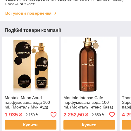
належної якості
Всі умови повернення
Подібні товари компанії
Montale Moon Aoud
Montale Intense Cafe
Thom
парфумована вода 100
парфумована вода 100
Supe
ml. (Монталь Мун Ауд)
ml. (Монталь Інтенс Кава)
пар
ml. 
1 935
2 252,50
4 2
₴
₴
2 150 ₴
2 650 ₴
Суп
Купити
Купити