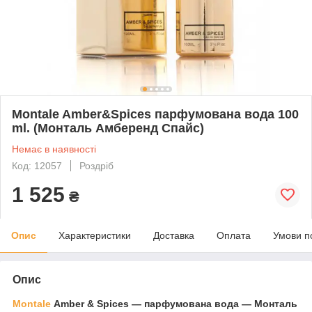
Montale Amber&Spices парфумована вода 100
ml. (Монталь Амберенд Спайс)
Немає в наявності
Код: 12057
Роздріб
1 525
₴
Опис
Характеристики
Доставка
Оплата
Умови п
Опис
Montale
Amber & Spices
— парфумована вода — Монталь