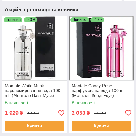
Акційні пропозиції та новинки
Новинка
–40%
Новинка
–40%
Montale White Musk
Montale Candy Rose
парфюмировання вода 100
парфумована вода 100 ml.
ml. (Монтале Вайт Муск)
(Монталь Кенді Роуз)
В наявності
В наявності
1 929
2 058
₴
₴
3 215 ₴
3 430 ₴
Купити
Купити