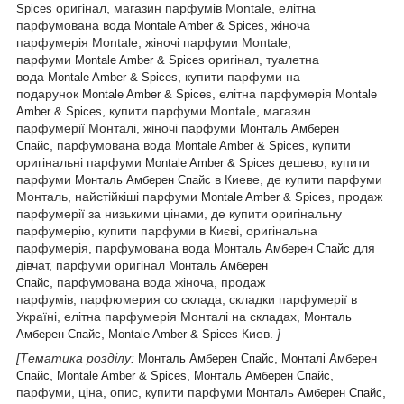
оригінал, магазин парфумів Montale, елітна
Spices
парфумована вода
, жіноча
Montale Amber & Spices
парфумерія Montale, жіночі парфуми Montale,
парфуми
оригінал, туалетна
Montale Amber & Spices
вода
, купити парфуми на
Montale Amber & Spices
подарунок
, елітна парфумерія
Montale Amber & Spices
Montale
, купити парфуми Montale, магазин
Amber & Spices
парфумерії Монталі, жіночі парфуми
Монталь Амберен
, парфумована вода
, купити
Спайс
Montale Amber & Spices
оригінальні парфуми
дешево, купити
Montale Amber & Spices
парфуми
в Киеве, де купити парфуми
Монталь Амберен Спайс
Монталь, найстійкіші парфуми
, продаж
Montale Amber & Spices
парфумерії за низькими цінами, де купити оригінальну
парфумерію, купити парфуми в Києві, оригінальна
парфумерія, парфумована вода
для
Монталь Амберен Спайс
дівчат, парфуми оригінал
Монталь Амберен
, парфумована вода жіноча, продаж
Спайс
парфумів, парфюмерия со склада, складки парфумерії в
Україні, елітна парфумерія Монталі на складах,
Монталь
,
Киев.
]
Амберен Спайс
Montale Amber & Spices
[Тематика розділу:
,
Монталь Амберен Спайс
Монталі Амберен
,
,
,
Спайс
Montale Amber & Spices
Монталь Амберен Спайс
парфуми, ціна, опис, купити парфуми
,
Монталь Амберен Спайс