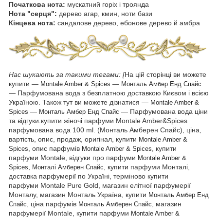
Початкова нота:
мускатний горіх і троянда
Нота "серця":
дерево агар, кмин, ноти бази
Кінцева нота:
сандалове дерево, ебонове дерево й амбра
Нас шукають за такими тегами:
[
На цій сторінці ви можете
купити —
―
Montale Amber & Spices
Монталь Амбер Енд Спайс
— Парфумована вода з безплатною доставкою Києвом і всією
Україною. Також тут ви можете дізнатися ―
Montale Amber &
―
— Парфумована вода ціни
Spices
Монталь Амбер Енд Спайс
та відгуки.купити жіночі парфуми Montale Amber&Spices
парфумована вода 100 ml. (Монталь Амберен Спайс), ціна,
вартість, опис, продаж, оригінал, купити
Montale Amber &
, опис парфумів
, купити
Spices
Montale Amber & Spices
парфуми Montale, відгуки про парфуми
Montale Amber &
,
, купити парфуми Монталі,
Spices
Монталі Амберен Спайс
доставка парфумерії по Україні, терміново купити
парфуми Montale Pure Gold, магазин елітної парфумерії
Монталу, магазин Монталь Україна, купити
Монталь Амбер Енд
, ціна парфумів
, магазин
Спайс
Монталь Амберен Спайс
парфумерії Montale, купити парфуми
Montale Amber &