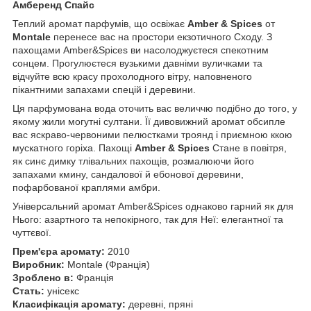
Амберенд Спайс
Теплий аромат парфумів, що освіжає
Amber & Spices
от
Montale
перенесе вас на простори екзотичного Сходу. З
пахощами Amber&Spices ви насолоджуєтеся спекотним
сонцем. Прогулюєтеся вузькими давніми вуличками та
відчуйте всю красу прохолодного вітру, наповненого
пікантними запахами спецій і деревини.
Ця парфумована вода оточить вас величчю подібно до того, у
якому жили могутні султани. Її дивовижний аромат обсипле
вас яскраво-червоними пелюстками троянд і приємною ккою
мускатного горіха. Пахощі
Amber & Spices
Стане в повітря,
як синє димку тлівальних пахощів, розмалюючи його
запахами кмину, сандалової й ебонової деревини,
пофарбованої краплями амбри.
Універсальний аромат Amber&Spices однаково гарний як для
Нього: азартного та непокірного, так для Неї: елегантної та
чуттєвої.
Прем'єра аромату:
2010
Виробник:
Montale (Франція)
Зроблено в:
Франція
Стать:
унісекс
Класифікація аромату:
деревні, пряні