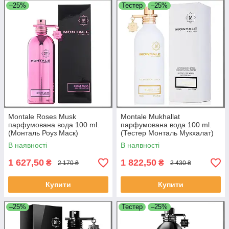
–25%
Тестер
–25%
Montale Roses Musk
Montale Mukhallat
парфумована вода 100 ml.
парфумована вода 100 ml.
(Монталь Роуз Маск)
(Тестер Монталь Мукхалат)
В наявності
В наявності
1 627,50
1 822,50
₴
₴
2 170 ₴
2 430 ₴
Купити
Купити
–25%
Тестер
–25%