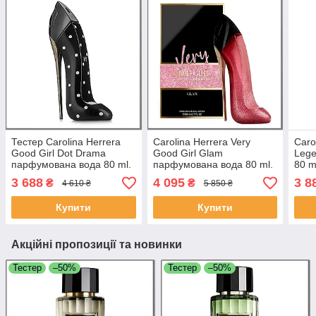
Тестер Carolina Herrera
Carolina Herrera Very
Caro
Good Girl Dot Drama
Good Girl Glam
Lege
парфумована вода 80 ml.
парфумована вода 80 ml.
80 m
(Кароліна Еррера Гуд
(Кароліна Еррера Вері Гуд
Гуд 
3 688
4 095
3 8
₴
₴
4 610 ₴
5 850 ₴
Герл Дот Драма)
Герл Глам)
Купити
Купити
Акційні пропозиції та новинки
Тестер
–50%
Тестер
–50%