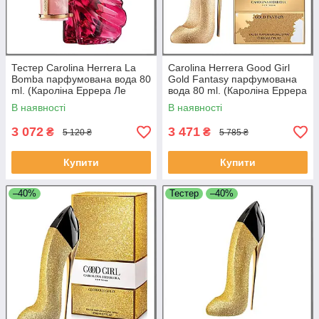
Тестер Carolina Herrera La
Carolina Herrera Good Girl
Bomba парфумована вода 80
Gold Fantasy парфумована
ml. (Кароліна Еррера Ле
вода 80 ml. (Кароліна Еррера
Бомба)
Гуд Герл Голд Фентезі)
В наявності
В наявності
3 072
3 471
₴
₴
5 120 ₴
5 785 ₴
Купити
Купити
–40%
Тестер
–40%