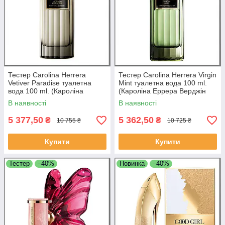
Тестер Carolina Herrera
Тестер Carolina Herrera Virgin
Vetiver Paradise туалетна
Mint туалетна вода 100 ml.
вода 100 ml. (Кароліна
(Кароліна Еррера Верджін
Еррера Ветивер Передайс)
Мінт)
В наявності
В наявності
5 377,50
5 362,50
₴
₴
10 755 ₴
10 725 ₴
Купити
Купити
Тестер
–40%
Новинка
–40%