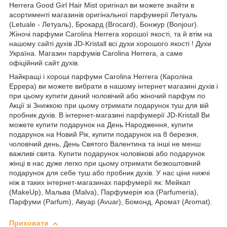
Herrera Good Girl Hair Mist оригінал ви можете знайти в
асортименті магазинів оригінальної парфумерії Летуаль
(Letuale - Летуаль), Брокард (Brocard), Бонжур (Bonjour).
Жіночі парфуми Carolina Herrera хорошої якості, та й втім на
нашому сайті духів JD-Kristall всі духи хорошого якості ! Духи
Україна. Магазин парфумів Carolina Herrera, а саме
офіційний сайт духів.
Найкращі і хороші парфуми Carolina Herrera (Кароліна
Еррера) ви можете вибрати в нашому інтернет магазині духів і
при цьому купити даний чоловічий або жіночий парфум по
Акції зі Знижкою при цьому отримати подарунок туш для вій
пробник духів. В інтернет-магазині парфумерії JD-Kristall Ви
можете купити подарунок на День Народження, купити
подарунок на Новий Рік, купити подарунок на 8 березня,
чоловічий день, День Святого Валентина та інші не менш
важливі свята. Купити подарунок чоловікові або подарунок
жінці в нас дуже легко при цьому отримати безкоштовний
подарунок для себе туш або пробник духів. У нас ціни нижчі
ніж в таких інтернет-магазинах парфумерії як: Мейкап
(MakeUp), Мальва (Malva), Парфумерія юа (Parfumeria),
Парфуми (Parfum), Авуар (Avuar), Бомонд, Аромат (Aromat).
Приховати