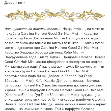
Деревні ноти
Нас шукають за такими тегами:
На цій сторінці ви можете
придбати Carolina Herrera Good Girl Hair Mist ― Кароліна
Еррера Гуд Герл Збереження Міст ― Парфумована вода з
безкоштовною доставкою по Києву і всій Україні. Також тут ви
можете дізнатися про Carolina Herrera Good Girl Hair Mist ―
Кароліна Херрера Хороша Дівчинка Хейр Міст ―
Парфумована вода ціни та відгуки. Придбати Carolina Herrera
Good Girl Hair Mist можна цілодобово з понеділка по неділю.
Ми завжди вам раді! У нас в магазині духів Ви можете купити
жіночі парфуми Carolina Herrera Good Girl Hair Mist
парфумована вода 80 ml. (Кароліна Еррера Гуд Герл
Збереження Міст): Київ, Харків, Дніпропетровськ, Черкаси,
Запоріжжя, Кривий Ріг. У нас Безкоштовна доставка духів по
Україні ! Жіночі парфуми Carolina Herrera Good Girl Hair Mist
(Кароліна Еррера Гуд Герл Збереження Міст): відгуки, ціна,
опис, характеристики, фото. Купити хороші парфуми Carolina
Herrera Good Girl Hair Mist дешевше можна в нашому інтернет
магазині за найнижчою ціною. Такі ж парфуми Carolina