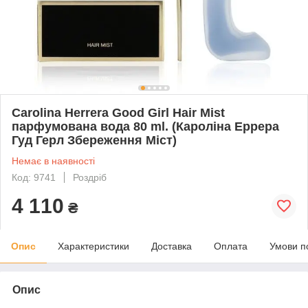
Carolina Herrera Good Girl Hair Mist
парфумована вода 80 ml. (Кароліна Еррера
Гуд Герл Збереження Міст)
Немає в наявності
Код: 9741
Роздріб
4 110
₴
Опис
Характеристики
Доставка
Оплата
Умови п
Опис