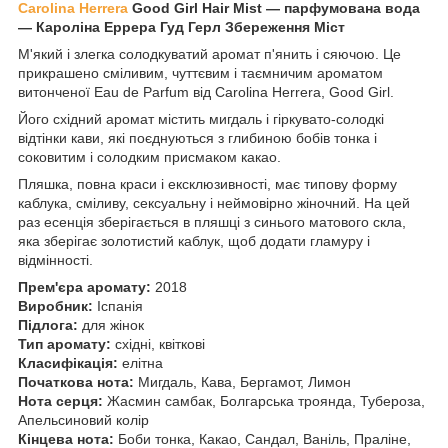
Carolina Herrera
Good Girl Hair Mist ― парфумована вода
― Кароліна Еррера Гуд Герл Збереження Міст
М'який і злегка солодкуватий аромат п'янить і сяючою. Це
прикрашено сміливим, чуттєвим і таємничим ароматом
витонченої Eau de Parfum від Carolina Herrera, Good Girl.
Його східний аромат містить мигдаль і гіркувато-солодкі
відтінки кави, які поєднуються з глибиною бобів тонка і
соковитим і солодким присмаком какао.
Пляшка, повна краси і ексклюзивності, має типову форму
каблука, сміливу, сексуальну і неймовірно жіночний. На цей
раз есенція зберігається в пляшці з синього матового скла,
яка зберігає золотистий каблук, щоб додати гламуру і
відмінності.
Прем'єра аромату:
2018
Виробник:
Іспанія
Підлога:
для жінок
Тип аромату:
східні, квіткові
Класифікація:
елітна
Початкова нота:
Мигдаль, Кава, Бергамот, Лимон
Нота серця:
Жасмин самбак, Болгарська троянда, Тубероза,
Апельсиновий колір
Кінцева нота:
Боби тонка, Какао, Сандал, Ваніль, Праліне,