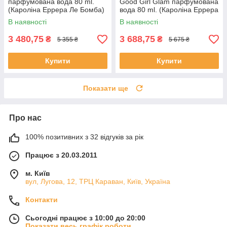
парфумована вода 80 ml.
Good Girl Glam парфумована
(Кароліна Еррера Ле Бомба)
вода 80 ml. (Кароліна Еррера
Вері Гуд Герл Глам)
В наявності
В наявності
3 480,75
3 688,75
₴
₴
5 355 ₴
5 675 ₴
Купити
Купити
Показати ще
Про нас
100% позитивних з 32 відгуків за рік
Працює з 20.03.2011
м. Київ
вул, Лугова, 12, ТРЦ Караван, Київ, Україна
Контакти
Сьогодні працює з 10:00 до 20:00
Показати весь графік роботи