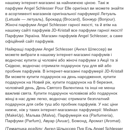
нашому інтернет-магазині за найнижчою ціною. Такі ж
парфуми Angel Schlesser Pour Elle оригінал ви можете знайти
в асортименті магазинів оригінальної парфумерії Летуаль
(Letuale — летуаль), Брокард (Brocard), Бонжур (Bonjour).
Жіночі парфуми Angel Schlesser гарної якості, та й втім на
нашому сайті парфумів JD-Kristall все парфуми гарної якості!
Парфуми Україна. Магазин парфумів Angel Schlesser, а саме
офіційний сайт парфумів.
Найкращі парфуми Angel Schlesser (Ангел Шлессер) ви
можете вибрати в нашому інтернет-магазині парфумів і
водночас купити ці чоловічі або жіночі парфуми з Акції та зі
Скідкою, водночас отримати подарунок туш для вій або
пробник парфумів. В інтернет-магазині парфумерії JD-Kristall
Ви можете купити подарунок на день народження, купити
подарунок на Новий рік, купити подарунок на 8 березня,
чоловічий день, День Святого Валентина та інші не менш
важливі свята. Купити подарунок чоловікові або подарунок
жінці в нас дуже легко, водночас отримати безплатний
подарунок для себе туш або пробник парфумів. У нас ціни
нижче, ніж у таких інтернет-магазинах парфумерії: Мейкап
(MakeUp), Мальва (Malva), Парфумерія юа (Parfumeria),
Парфуми (Parfum), Авуар (Avuar), Бомонд, Аромат (Aromat).
[Тематика розділу:
Ангел Шльоссер Пур Ель Angel Schlesser