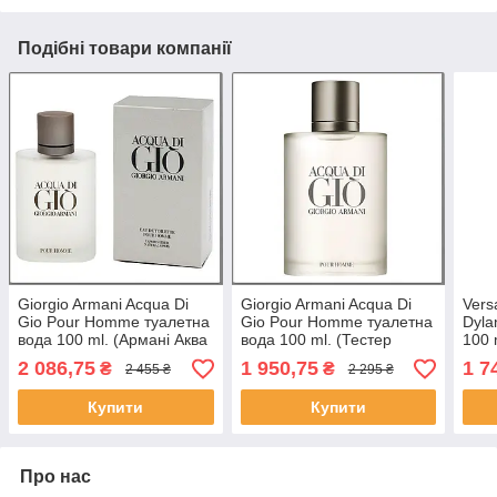
Подібні товари компанії
Giorgio Armani Acqua Di
Giorgio Armani Acqua Di
Ver
Gio Pour Homme туалетна
Gio Pour Homme туалетна
Dyla
вода 100 ml. (Армані Аква
вода 100 ml. (Тестер
100 
ді Джіо Пур Хом)
Армані Аква ді Джіо Пур
Пур 
2 086,75
1 950,75
1 7
₴
₴
2 455 ₴
2 295 ₴
Хом)
Купити
Купити
Про нас