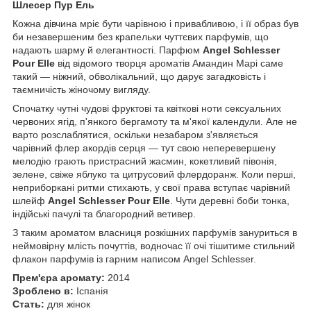
Шлесер Пур Ель
Кожна дівчина мріє бути чарівною і привабливою, і її образ був
би незавершеним без крапельки чуттєвих парфумів, що
надають шарму й елегантності. Парфюм
Angel Schlesser
Pour Elle
від відомого творця ароматів Амандин Марі саме
такий — ніжний, обволікальний, що дарує загадковість і
таємничість жіночому вигляду.
Спочатку чутні чудові фруктові та квіткові ноти сексуальних
червоних ягід, п'янкого бергамоту та м'якої календули. Але не
варто розслаблятися, оскільки незабаром з'являється
чарівний флер акордів серця — тут свою неперевершену
мелодію грають пристрасний жасмин, кокетливий півонія,
зелене, свіже яблуко та цитрусовий флердоранж. Коли перші,
неприборкані ритми стихають, у свої права вступає чарівний
шлейф
Angel Schlesser Pour Elle
. Чути деревні боби тонка,
індійські пачулі та благородний ветивер.
З таким ароматом власниця розкішних парфумів зануриться в
неймовірну млість почуттів, водночас її очі тішитиме стильний
флакон парфумів із гарним написом Angel Schlesser.
Прем'єра аромату:
2014
Зроблено в:
Іспанія
Стать:
для жінок