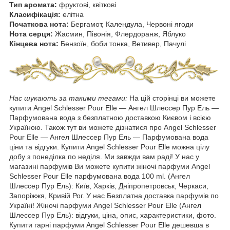
Тип аромата:
фруктові, квіткові
Класифікація:
елітна
Початкова нота:
Бергамот, Календула, Червоні ягоди
Нота серця:
Жасмин, Півонія, Флердоранж, Яблуко
Кінцева нота:
Бензоїн, боби тонка, Ветивер, Пачулі
Нас шукають за такими тегами:
На цій сторінці ви можете
купити Angel Schlesser Pour Elle ― Ангел Шлессер Пур Ель —
Парфумована вода з безплатною доставкою Києвом і всією
Україною. Також тут ви можете дізнатися про Angel Schlesser
Pour Elle ― Ангел Шлессер Пур Ель — Парфумована вода
ціни та відгуки. Купити Angel Schlesser Pour Elle можна цілу
добу з понеділка по неділя. Ми завжди вам раді! У нас у
магазині парфумів Ви можете купити жіночі парфуми Angel
Schlesser Pour Elle парфумована вода 100 ml. (Ангел
Шлессер Пур Ель): Київ, Харків, Дніпропетровськ, Черкаси,
Запоріжжя, Кривій Рог. У нас Безплатна доставка парфумів по
Україні! Жіночі парфуми Angel Schlesser Pour Elle (Ангел
Шлессер Пур Ель): відгуки, ціна, опис, характеристики, фото.
Купити гарні парфуми Angel Schlesser Pour Elle дешевша в