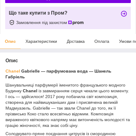
Що таке купити з Пром?
Замовлення під захистом
Опис
Характеристики
Доставка
Оплата
Умови п
Опис
Chanel
Gabrielle — парфумована вода ― Шанель
Габріель
Шанувальниці парфумерії іменитого французького модного
Будинку
Chanel
із завмиранням серця чекали цього моменту.
І ось — здійсилося! 2017 року побачила світ композиція,
створена для найвишуканіших дам і присвячена великій
Мадмуазель. Gabrielle — так звали Chanel до того, як її
прізвисько Коко стало всесвітньо відомим. Композиція
вираженого квіткового напряму має витонченість молодості та
грацію жіночності, яка знає собі ціну.
Солодкувато-пряне поєднання цитрусів із смородиною