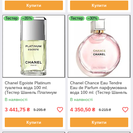
Купити
Купити
Тестер
–35%
Тестер
–30%
Chanel Egoiste Platinum
Chanel Chance Eau Tendre
туалетна вода 100 ml.
Eau de Parfum парфумована
(Тестер Шанель Платинум
вода 100 ml. (Тестер Шанель
Егоїст)
Шанс Еау Тендер)
В наявності
В наявності
3 441,75
4 350,50
₴
₴
5 295 ₴
6 215 ₴
Купити
Купити