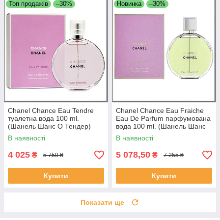
Топ продажів
–30%
Новинка
–30%
Chanel Chance Eau Tendre
Chanel Chance Eau Fraiche
туалетна вода 100 ml.
Eau De Parfum парфумована
(Шанель Шанс О Тендер)
вода 100 ml. (Шанель Шанс
О Фреш Парфюм)
В наявності
В наявності
4 025
5 078,50
₴
₴
5 750 ₴
7 255 ₴
Купити
Купити
Показати ще