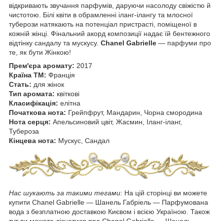
відкривають звучання парфумів, даруючи насолоду свіжістю й
чистотою. Білі квіти в обрамленні іланг-ілангу та млосної
туберози натякають на потенціал пристрасті, поміщеної в
кожній жінці. Фінальний акорд композиції надає їй бентежного
відтінку сандалу та мускусу.
Chanel Gabrielle
— парфуми про
те, як бути Жінкою!
Прем'єра аромату:
2017
Країна ТМ:
Франція
Стать:
для жінок
Тип аромата:
квіткові
Класифікація:
елітна
Початкова нота:
Грейпфрут, Мандарин, Чорна смородина
Нота серця:
Апельсиновий цвіт, Жасмин, Іланг-іланг,
Тубероза
Кінцева нота:
Мускус, Сандал
Нас шукають за такими тегами:
На цій сторінці ви можете
купити Chanel Gabrielle ― Шанель Габріель — Парфумована
вода з безплатною доставкою Києвом і всією Україною. Також