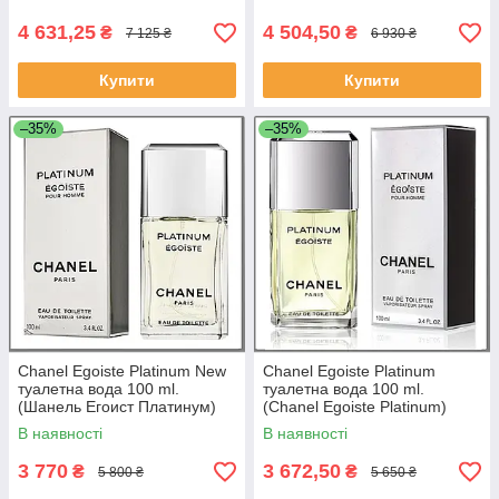
4 631,25
4 504,50
₴
₴
7 125 ₴
6 930 ₴
Купити
Купити
–35%
–35%
Chanel Egoiste Platinum New
Chanel Egoiste Platinum
туалетна вода 100 ml.
туалетна вода 100 ml.
(Шанель Егоист Платинум)
(Chanel Egoiste Platinum)
В наявності
В наявності
3 770
3 672,50
₴
₴
5 800 ₴
5 650 ₴