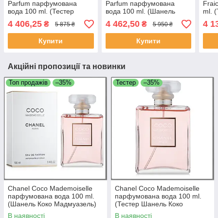
Parfum парфумована
Parfum парфумована
Frai
вода 100 ml. (Тестер
вода 100 ml. (Шанель
ml. 
Шанель Шанс Еау де
Шанс Еау де Парфум)
Еау
4 406,25
4 462,50
4 1
₴
₴
5 875 ₴
5 950 ₴
Парфум)
Купити
Купити
Акційні пропозиції та новинки
Топ продажів
–35%
Тестер
–35%
Chanel Coco Mademoiselle
Chanel Coco Mademoiselle
парфумована вода 100 ml.
парфумована вода 100 ml.
(Шанель Коко Мадмуазель)
(Тестер Шанель Коко
Мадмуазель)
В наявності
В наявності