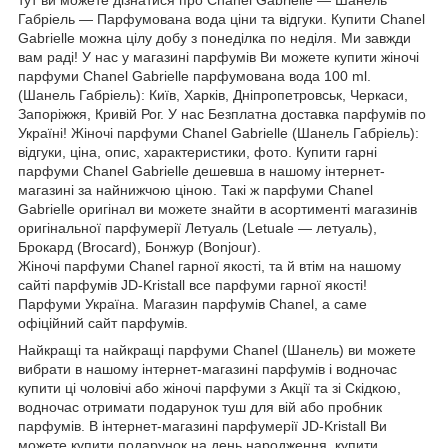
тут ви можете дізнатися про Chanel Gabrielle ― Шанель
Габріель — Парфумована вода ціни та відгуки. Купити Chanel
Gabrielle можна цілу добу з понеділка по неділя. Ми завжди
вам раді! У нас у магазині парфумів Ви можете купити жіночі
парфуми Chanel Gabrielle парфумована вода 100 ml.
(Шанель Габріель): Київ, Харків, Дніпропетровськ, Черкаси,
Запоріжжя, Кривій Рог. У нас Безплатна доставка парфумів по
Україні! Жіночі парфуми Chanel Gabrielle (Шанель Габріель):
відгуки, ціна, опис, характеристики, фото. Купити гарні
парфуми Chanel Gabrielle дешевша в нашому інтернет-
магазині за найнижчою ціною. Такі ж парфуми Chanel
Gabrielle оригінал ви можете знайти в асортименті магазинів
оригінальної парфумерії Летуаль (Letuale — летуаль),
Брокард (Brocard), Бонжур (Bonjour).
Жіночі парфуми Chanel гарної якості, та й втім на нашому
сайті парфумів JD-Kristall все парфуми гарної якості!
Парфуми Україна. Магазин парфумів Chanel, а саме
офіційний сайт парфумів.
Найкращі та найкращі парфуми Chanel (Шанель) ви можете
вибрати в нашому інтернет-магазині парфумів і водночас
купити ці чоловічі або жіночі парфуми з Акції та зі Скідкою,
водночас отримати подарунок туш для вій або пробник
парфумів. В інтернет-магазині парфумерії JD-Kristall Ви
можете купити подарунок на день народження, купити