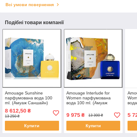
Всі умови повернення
Подібні товари компанії
Amouage Sunshine
Amouage Interlude for
Amou
парфумована вода 100
Women парфумована
Wom
ml. (Амуаж Саншайн)
вода 100 ml. (Амуаж
вода
Інтерлюд Фор Вумен)
Аму
8 612,50
₴
Вум
9 975
5 7
₴
13 300 ₴
13 250 ₴
Купити
Купити