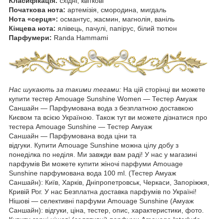
Класифікація:
східні, квіткові
Початкова нота:
артемізія, смородина, мигдаль
Нота «серця»:
османтус, жасмин, магнолія, ваніль
Кінцева нота:
ялівець, пачулі, папірус, білий тютюн
Парфумери:
Randa Hammami
Нас шукають за такими тегами:
На цій сторінці ви можете
купити тестер Amouage Sunshine Women ― Тестер Амуаж
Саншайн ― Парфумована вода з безплатною доставкою
Києвом та всією Україною. Також тут ви можете дізнатися про
тестера Amouage Sunshine ― Тестер Амуаж
Саншайн ― Парфумована вода ціни та
відгуки. Купити Amouage Sunshine можна цілу добу з
понеділка по неділя. Ми завжди вам раді! У нас у магазині
парфумів Ви можете купити жіночі парфуми Amouage
Sunshine парфумована вода 100 ml. (Тестер Амуаж
Саншайн): Київ, Харків, Дніпропетровськ, Черкаси, Запоріжжя,
Кривій Рог. У нас Безплатна доставка парфумів по Україні!
Нішові — селективні парфуми Amouage Sunshine (Амуаж
Саншайн): відгуки, ціна, тестер, опис, характеристики, фото.