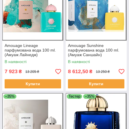
Amouage Lineage
Amouage Sunshine
парфумована вода 100 ml.
парфумована вода 100 ml.
(Амуаж Лайнедж)
(Амуаж Саншайн)
В наявності
В наявності
7 923
8 612,50
₴
₴
13 205 ₴
13 250 ₴
Купити
Купити
–35%
Тестер
–35%