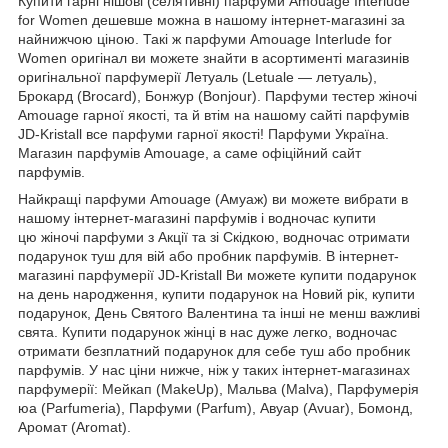
Купити гарні нішові (селятивні) парфуми Amouage Interlude
for Women дешевше можна в нашому інтернет-магазині за
найнижчою ціною. Такі ж парфуми Amouage Interlude for
Women оригінал ви можете знайти в асортименті магазинів
оригінальної парфумерії Летуаль (Letuale — летуаль),
Брокард (Brocard), Бонжур (Bonjour). Парфуми тестер жіночі
Amouage гарної якості, та й втім на нашому сайті парфумів
JD-Kristall все парфуми гарної якості! Парфуми Україна.
Магазин парфумів Amouage, а саме офіційний сайт
парфумів.
Найкращі парфуми Amouage (Амуаж) ви можете вибрати в
нашому інтернет-магазині парфумів і водночас купити
цю жіночі парфуми з Акції та зі Скідкою, водночас отримати
подарунок туш для вій або пробник парфумів. В інтернет-
магазині парфумерії JD-Kristall Ви можете купити подарунок
на день народження, купити подарунок на Новий рік, купити
подарунок, День Святого Валентина та інші не менш важливі
свята. Купити подарунок жінці в нас дуже легко, водночас
отримати безплатний подарунок для себе туш або пробник
парфумів. У нас ціни нижче, ніж у таких інтернет-магазинах
парфумерії: Мейкап (MakeUp), Мальва (Malva), Парфумерія
юа (Parfumeria), Парфуми (Parfum), Авуар (Avuar), Бомонд,
Аромат (Aromat).