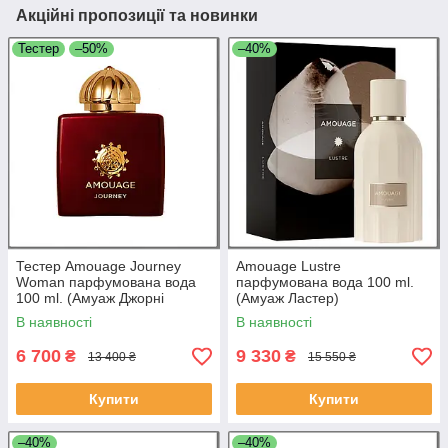
Акційні пропозиції та новинки
Тестер
–50%
–40%
Тестер Amouage Journey
Amouage Lustre
Woman парфумована вода
парфумована вода 100 ml.
100 ml. (Амуаж Джорні
(Амуаж Ластер)
Вумен)
В наявності
В наявності
6 700
9 330
₴
₴
13 400 ₴
15 550 ₴
Купити
Купити
–40%
–40%