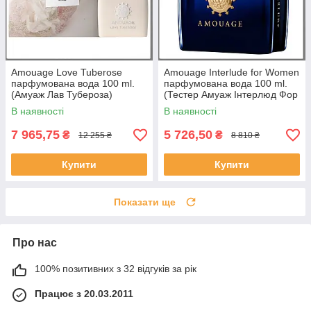
Amouage Love Tuberose
Amouage Interlude for Women
парфумована вода 100 ml.
парфумована вода 100 ml.
(Амуаж Лав Тубероза)
(Тестер Амуаж Інтерлюд Фор
Вумен)
В наявності
В наявності
7 965,75
5 726,50
₴
₴
12 255 ₴
8 810 ₴
Купити
Купити
Показати ще
Про нас
100% позитивних з 32 відгуків за рік
Працює з 20.03.2011