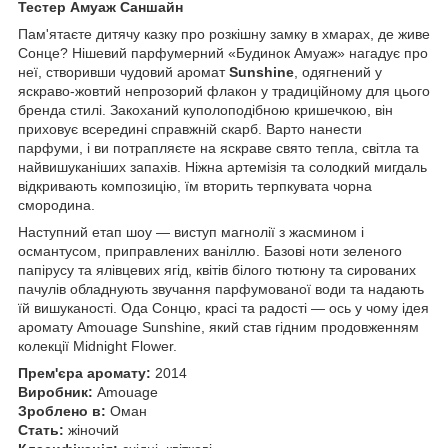
Тестер Амуаж Саншайн
Пам'ятаєте дитячу казку про розкішну замку в хмарах, де живе
Сонце? Нішевий парфумерний «Будинок Амуаж» нагадує про
неї, створивши чудовий аромат
Sunshine
, одягнений у
яскраво-жовтий непрозорий флакон у традиційному для цього
бренда стилі. Закоханий куполоподібною кришечкою, він
приховує всередині справжній скарб. Варто нанести
парфуми, і ви потрапляєте на яскраве свято тепла, світла та
найвишуканіших запахів. Ніжна артемізія та солодкий мигдаль
відкривають композицію, їм вторить терпкувата чорна
смородина.
Наступний етап шоу — виступ магнолії з жасмином і
османтусом, приправлених ваніллю. Базові ноти зеленого
папірусу та ялівцевих ягід, квітів білого тютюну та сированих
пачулів обладнують звучання парфумованої води та надають
їй вишуканості. Ода Сонцю, красі та радості — ось у чому ідея
аромату Amouage Sunshine, який став гідним продовженням
колекції Midnight Flower.
Прем'єра аромату:
2014
Виробник:
Amouage
Зроблено в:
Оман
Стать:
жіночий