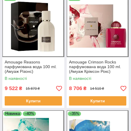
Amouage Reasons
Amouage Crimson Rocks
парфумована вода 100 ml.
парфумована вода 100 ml.
(Амуаж Різонс)
(Амуаж Крімсон Рокс)
В наявності
В наявності
9 522
8 706
₴
₴
15 870 ₴
14 510 ₴
Купити
Купити
Новинка
–40%
–35%