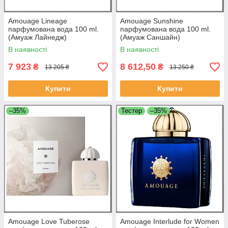
Amouage Lineage
Amouage Sunshine
парфумована вода 100 ml.
парфумована вода 100 ml.
(Амуаж Лайнедж)
(Амуаж Саншайн)
В наявності
В наявності
7 923
8 612,50
₴
₴
13 205 ₴
13 250 ₴
Купити
Купити
–35%
Тестер
–35%
Amouage Love Tuberose
Amouage Interlude for Women