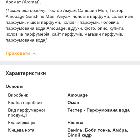
Аромат (Aromat).
[Тематика розділу:
Тестер
Амуаж Саншайн Мен, Тестер
Amouage Sunshine Man, Амуаж, чоловічі парфуми, селективні
парфуми, нішові парфуми, чоловічі парфуми, чоловіча
парфумована вода Amouage, відгуки, фото, опис, купити,
чоловіча парфумерія, сайт парфумів, магазин парфумів,
парфумована вода
]
Приховати
Характеристики
Основні
Виробник
Amouage
Країна виробник
Оман
Вид парфумерної
Тестер - Парфумована вода
продукції
Класифікація
Нішева
Кінцева нота
Ваніль, Боби тонка, Амбра,
Білий кедр