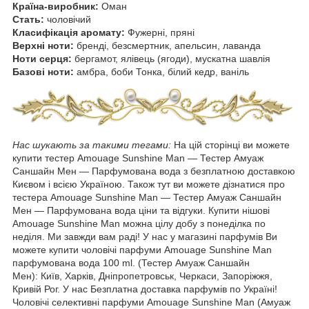
Країна-виробник:
Оман
Стать:
чоловічий
Класифікація аромату:
Фужерні, пряні
Верхні ноти:
бренді, безсмертник, апельсин, лаванда
Ноти серця:
бергамот, ялівець (ягоди), мускатна шавлія
Базові ноти:
амбра, боби Тонка, білий кедр, ваніль
Нас шукають за такими тегами:
На цій сторінці ви можете
купити тестер Amouage Sunshine Man ― Тестер Амуаж
Саншайн Мен — Парфумована вода з безплатною доставкою
Києвом і всією Україною. Також тут ви можете дізнатися про
тестера Amouage Sunshine Man ― Тестер Амуаж Саншайн
Мен — Парфумована вода ціни та відгуки. Купити нішові
Amouage Sunshine Man можна цілу добу з понеділка по
неділя. Ми завжди вам раді! У нас у магазині парфумів Ви
можете купити чоловічі парфуми Amouage Sunshine Man
парфумована вода 100 ml. (Тестер Амуаж Саншайн
Мен): Київ, Харків, Дніпропетровськ, Черкаси, Запоріжжя,
Кривій Рог. У нас Безплатна доставка парфумів по Україні!
Чоловічі селективні парфуми Amouage Sunshine Man (Амуаж