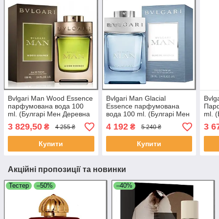
Bvlgari Man Wood Essence
Bvlgari Man Glacial
Bvlg
парфумована вода 100
Essence парфумована
Пар
ml. (Булгарі Мен Деревна
вода 100 ml. (Булгарі Мен
ml. 
Есенція)
Крижана Сущеність)
Оріє
3 829,50
4 192
3 6
₴
₴
4 255 ₴
5 240 ₴
Купити
Купити
Акційні пропозиції та новинки
Тестер
–50%
–40%