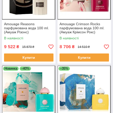
Amouage Reasons
Amouage Crimson Rocks
парфумована вода 100 ml.
парфумована вода 100 ml.
(Амуаж Різонс)
(Амуаж Крімсон Рокс)
В наявності
В наявності
9 522
8 706
₴
₴
15 870 ₴
14 510 ₴
Купити
Купити
Новинка
–40%
–35%