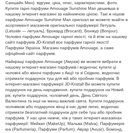
Саншайн Мен): відгуки, ціна, опис, характеристики, фото.
Купити гарні парфуми Amouage Sunshine Man дешевша в
нашому інтернет-магазині за найнижчою ціною. Такі ж нішові
парфуми Amouage Sunshine Man оригінал ви можете знайти в
асортименті магазинів оригінальної парфумерії Летуаль
(Letuale — летуаль), Брокард (Brocard), Бонжур (Bonjour).
Чоловічі парфуми Amouage гарної якості, та й втім на нашому
сайті парфумів JD-Kristall все парфуми гарної якості!
Парфуми Україна. Магазин парфумів Amouage, а саме
офіційний сайт парфумів.
Найкращі парфуми Amouage (Амуаж) ви можете вибрати в
нашому інтернет-магазині парфумів і водночас купити ці
чоловічі або жіночі парфуми з Акції та зі Скідкою, водночас
отримати подарунок туш для вій або пробник парфумів. В
інтернет-магазині парфумерії JD-Kristall Ви можете купити
подарунок на день народження, купити подарунок на Новий
рік, купити подарунок, чоловічий день, День Святого
Валентина та інші не менш важливі свята. Купити подарунок
чоловікові або подарунок жінці в нас дуже легко, водночас
отримати безплатний подарунок для себе туш або пробник
парфумів. У нас ціни нижче, ніж у таких інтернет-магазинах
парфумерії: Мейкап (MakeUp), Мальва (Malva), Парфумерія
юа (Parfumeria), Парфуми (Parfum), Авуар (Avuar), Бомонд,