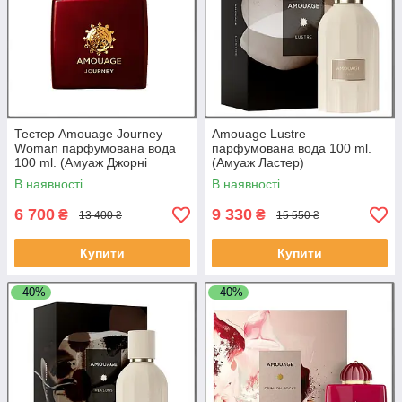
Тестер Amouage Journey
Amouage Lustre
Woman парфумована вода
парфумована вода 100 ml.
100 ml. (Амуаж Джорні
(Амуаж Ластер)
Вумен)
В наявності
В наявності
6 700
9 330
₴
₴
13 400 ₴
15 550 ₴
Купити
Купити
–40%
–40%