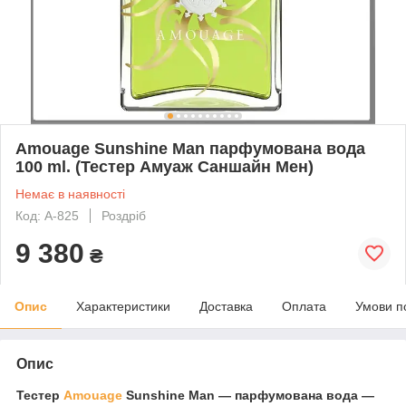
Amouage Sunshine Man парфумована вода
100 ml. (Тестер Амуаж Саншайн Мен)
Немає в наявності
Код: A-825
Роздріб
9 380
₴
Опис
Характеристики
Доставка
Оплата
Умови п
Опис
Тестер
Amouage
Sunshine Man ― парфумована вода —