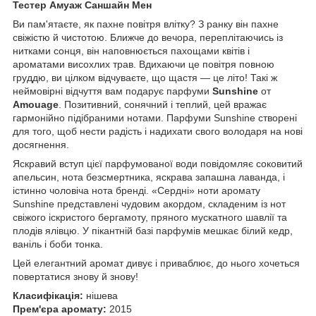
Тестер Амуаж Саншайн Мен
Ви пам'ятаєте, як пахне повітря влітку? З ранку він пахне
свіжістю й чистотою. Ближче до вечора, переплітаючись із
нитками сонця, він наповнюється пахощами квітів і
ароматами висохлих трав. Вдихаючи це повітря повною
груддю, ви цілком відчуваєте, що щастя — це літо! Такі ж
неймовірні відчуття вам подарує парфуми
Sunshine
от
Amouage
. Позитивний, сонячний і теплий, цей вражає
гармонійно підібраними нотами. Парфуми Sunshine створені
для того, щоб нести радість і надихати свого володаря на нові
досягнення.
Яскравий вступ цієї парфумованої води повідомляє соковитий
апельсин, нота безсмертника, яскрава запашна лаванда, і
істинно чоловіча нота бренді. «Сердні» ноти аромату
Sunshine представлені чудовим акордом, складеним із нот
свіжого іскристого бергамоту, пряного мускатного шавлії та
плодів ялівцю. У пікантній базі парфумів мешкає білий кедр,
ваніль і боби тонка.
Цей елегантний аромат дивує і приваблює, до нього хочеться
повертатися знову й знову!
Класифікація:
нішева
Прем'єра аромату:
2015