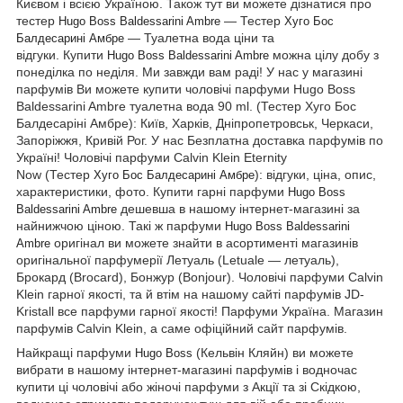
Києвом і всією Україною. Також тут ви можете дізнатися про
тестер
― Тестер
Hugo Boss Baldessarini Ambre
Хуго Бос
— Туалетна вода ціни та
Балдесарині Амбре
відгуки. Купити
можна цілу добу з
Hugo Boss Baldessarini Ambre
понеділка по неділя. Ми завжди вам раді! У нас у магазині
парфумів Ви можете купити чоловічі парфуми Hugo Boss
Baldessarini Ambre туалетна вода 90 ml. (Тестер Хуго Бос
Балдесаріні Амбре): Київ, Харків, Дніпропетровськ, Черкаси,
Запоріжжя, Кривій Рог. У нас Безплатна доставка парфумів по
Україні! Чоловічі парфуми
Calvin Klein Eternity
Now
(Тестер
): відгуки, ціна, опис,
Хуго Бос Балдесарині Амбре
характеристики, фото. Купити гарні парфуми
Hugo Boss
дешевша в нашому інтернет-магазині за
Baldessarini Ambre
найнижчою ціною. Такі ж парфуми
Hugo Boss Baldessarini
оригінал ви можете знайти в асортименті магазинів
Ambre
оригінальної парфумерії Летуаль (Letuale — летуаль),
Брокард (Brocard), Бонжур (Bonjour). Чоловічі парфуми
Calvin
Klein
гарної якості, та й втім на нашому сайті парфумів JD-
Kristall все парфуми гарної якості! Парфуми Україна. Магазин
парфумів Calvin Klein, а саме офіційний сайт парфумів.
Найкращі парфуми
(Кельвін Кляйн) ви можете
Hugo Boss
вибрати в нашому інтернет-магазині парфумів і водночас
купити ці чоловічі або жіночі парфуми з Акції та зі Скідкою,