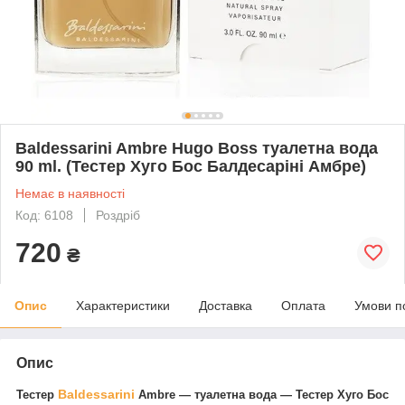
Baldessarini Ambre Hugo Boss туалетна вода
90 ml. (Тестер Хуго Бос Балдесаріні Амбре)
Немає в наявності
Код: 6108
Роздріб
720
₴
Опис
Характеристики
Доставка
Оплата
Умови п
Опис
Baldessarini
Тестер
Ambre — туалетна вода — Тестер Хуго Бос