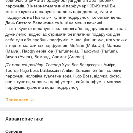
водночас отримати подарунок туш для вій або пробник
парфумів. В інтернет-магазині парфумерії JD-Kristall Ви
можете купити подарунок на день народження, купити
подарунок на Новий рік, купити подарунок, чоловічий день,
День Святого Валентина та інші не менш важливі
свята. Купити подарунок чоловікові або подарунок жінці в нас
дуже легко, водночас отримати безплатний подарунок для
себе туш або пробник парфумів. У нас ціни нижче, ніж у таких
інтернет-магазинах парфумерії: Мейкап (MakeUp), Мальва
(Malva), Парфумерія юа (Parfumeria), Парфуми (Parfum),
Авуар (Avuar), Бомонд, Аромат (Aromat).
[Тематика розділу: Тестер
,
Хуго Бос Балдесарині Амбре
Тестер
, Кельвін Кляйн, чоловічі
Hugo Boss Baldessarini Ambre
парфуми,
чоловіча туалетна вода
, відгуки, фото,
Hugo Boss
опис, купити, чоловіча парфумерія, сайт парфумів, магазин
парфумів, туалетна вода, подарунок
]
Приховати
Характеристики
Основні