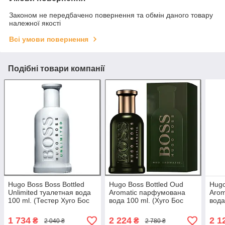
Законом не передбачено повернення та обмін даного товару
належної якості
Всі умови повернення
Подібні товари компанії
Hugo Boss Boss Bottled
Hugo Boss Bottled Oud
Hugo
Unlimited туалетная вода
Aromatic парфумована
Arom
100 ml. (Тестер Хуго Бос
вода 100 ml. (Хуго Бос
вода
Ботл Унлімітед)
Ботлед Уд Ароматик)
Ботл
1 734
2 224
2 1
₴
₴
2 040 ₴
2 780 ₴