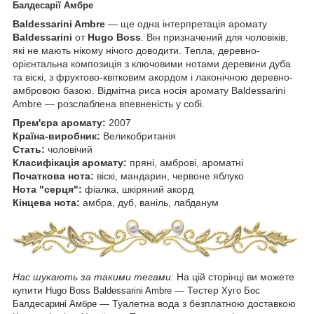
Балдесарії Амбре
Baldessarini Ambre
— ще одна інтерпретація аромату
Baldessarini
от
Hugo Boss
. Він призначений для чоловіків,
які не мають нікому нічого доводити. Тепла, деревно-
орієнтальна композиція з ключовими нотами деревини дуба
та віскі, з фруктово-квітковим акордом і лаконічною деревно-
амбровою базою. Відмітна риса носія аромату Baldessarini
Ambre — розслаблена впевненість у собі.
Прем'єра аромату:
2007
Країна-виробник:
Великобританія
Стать:
чоловічий
Класифікація аромату:
пряні, амброві, ароматні
Початкова нота:
віскі, мандарин, червоне яблуко
Нота "серця":
фіалка, шкіряний акорд
Кінцева нота:
амбра, дуб, ваніль, лабданум
Нас шукають за такими тегами:
На цій сторінці ви можете
купити
― Тестер
Hugo Boss Baldessarini Ambre
Хуго Бос
— Туалетна вода з безплатною доставкою
Балдесарині Амбре