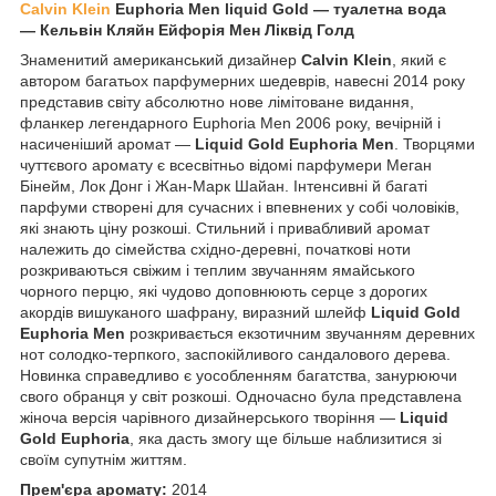
Calvin Klein
Euphoria Men liquid Gold
―
туалетна вода
―
Кельвін Кляйн Ейфорія Мен Ліквід Голд
Знаменитий американський дизайнер
Calvin Klein
, який є
автором багатьох парфумерних шедеврів, навесні 2014 року
представив світу абсолютно нове лімітоване видання,
фланкер легендарного Euphoria Men 2006 року, вечірній і
насиченіший аромат —
Liquid Gold Euphoria Men
. Творцями
чуттєвого аромату є всесвітньо відомі парфумери Меган
Бінейм, Лок Донг і Жан-Марк Шайан. Інтенсивні й багаті
парфуми створені для сучасних і впевнених у собі чоловіків,
які знають ціну розкоші. Стильний і привабливий аромат
належить до сімейства східно-деревні, початкові ноти
розкриваються свіжим і теплим звучанням ямайського
чорного перцю, які чудово доповнюють серце з дорогих
акордів вишуканого шафрану, виразний шлейф
Liquid Gold
Euphoria Men
розкривається екзотичним звучанням деревних
нот солодко-терпкого, заспокійливого сандалового дерева.
Новинка справедливо є уособленням багатства, занурюючи
свого обранця у світ розкоші. Одночасно була представлена
жіноча версія чарівного дизайнерського творіння —
Liquid
Gold Euphoria
, яка дасть змогу ще більше наблизитися зі
своїм супутнім життям.
Прем'єра аромату:
2014