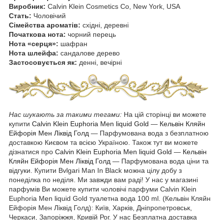
Виробник:
Calvin Klein Cosmetics Co, New York, USA
Стать:
Чоловічий
Сімейства ароматів:
східні, деревні
Початкова нота:
чорний перець
Нота «серця»:
шафран
Нота шлейфа:
сандалове дерево
Застосовується як:
денні, вечірні
Нас шукають за такими тегами:
На цій сторінці ви можете
купити
Calvin Klein Euphoria Men liquid Gold
―
Кельвін Кляйн
Ейфорія Мен Ліквід Голд
― Парфумована вода з безплатною
доставкою Києвом та всією Україною. Також тут ви можете
дізнатися про
Calvin Klein Euphoria Men liquid Gold
―
Кельвін
Кляйн Ейфорія Мен Ліквід Голд
― Парфумована вода ціни та
відгуки. Купити Bvlgari Man In Black можна цілу добу з
понеділка по неділя. Ми завжди вам раді! У нас у магазині
парфумів Ви можете купити чоловічі парфуми Calvin Klein
Euphoria Men liquid Gold туалетна вода 100 ml. (Кельвін Кляйн
Ейфорія Мен Ліквід Голд): Київ, Харків, Дніпропетровськ,
Черкаси, Запоріжжя, Кривій Рог. У нас Безплатна доставка