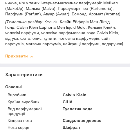
нижче, ніж у таких інтернет-магазинах парфумерії: Мейкап
(MakeUp), Мальва (Malva), Парфумерія юа (Parfumeria),
Парфуми (Parfum), Авуар (Avuar), Бомонд, Аромат (Aromat).
[Тематика розділу:
Кельвін Кляйн Ейфорія Мен Ліквід
Голд
,
Calvin Klein Euphoria Men liquid Gold
, Кельвін Кляйн,
чоловічі парфуми,
чоловіча парфумована вода
Calvin Klein,
відгуки, фото, опис, купити, чоловіча парфумерія, сайт
парфумів, магазин парфумів, найкращі парфуми, подарунок
]
Приховати
Характеристики
Основні
Виробник
Calvin Klein
Країна виробник
США
Вид парфумерної
Туалетна вода
продукції
Кінцева нота
Сандалове дерево
Нота серця
Шафран