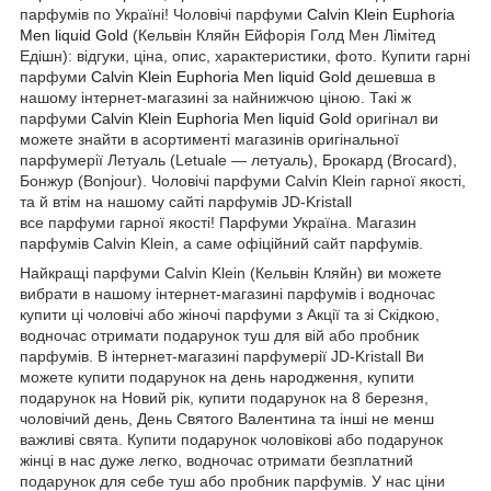
парфумів по Україні! Чоловічі парфуми
Calvin Klein Euphoria
Men liquid Gold
(Кельвін Кляйн Ейфорія Голд Мен Лімітед
Едішн): відгуки, ціна, опис, характеристики, фото. Купити гарні
парфуми
Calvin Klein Euphoria Men liquid Gold
дешевша в
нашому інтернет-магазині за найнижчою ціною. Такі ж
парфуми
Calvin Klein Euphoria Men liquid Gold
оригінал ви
можете знайти в асортименті магазинів оригінальної
парфумерії Летуаль (Letuale — летуаль), Брокард (Brocard),
Бонжур (Bonjour). Чоловічі парфуми Calvin Klein гарної якості,
та й втім на нашому сайті парфумів JD-Kristall
все парфуми гарної якості! Парфуми Україна. Магазин
парфумів Calvin Klein, а саме офіційний сайт парфумів.
Найкращі парфуми Calvin Klein (Кельвін Кляйн) ви можете
вибрати в нашому інтернет-магазині парфумів і водночас
купити ці чоловічі або жіночі парфуми з Акції та зі Скідкою,
водночас отримати подарунок туш для вій або пробник
парфумів. В інтернет-магазині парфумерії JD-Kristall Ви
можете купити подарунок на день народження, купити
подарунок на Новий рік, купити подарунок на 8 березня,
чоловічий день, День Святого Валентина та інші не менш
важливі свята. Купити подарунок чоловікові або подарунок
жінці в нас дуже легко, водночас отримати безплатний
подарунок для себе туш або пробник парфумів. У нас ціни