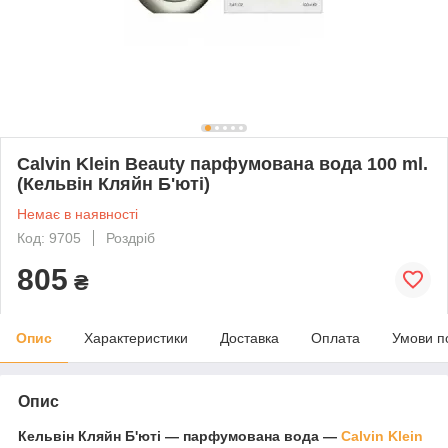
Calvin Klein Beauty парфумована вода 100 ml.
(Кельвін Кляйн Б'юті)
Немає в наявності
Код: 9705
Роздріб
805
₴
Опис
Характеристики
Доставка
Оплата
Умови п
Опис
Кельвін Кляйн Б'юті ― парфумована вода ―
Calvin Klein