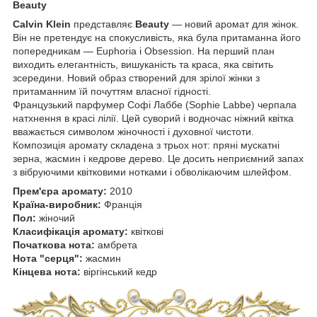
Beauty
Calvin Klein
представляє
Beauty
— новий аромат для жінок.
Він не претендує на спокусливість, яка була притаманна його
попередникам — Euphoria і Obsession. На перший план
виходить елегантність, вишуканість та краса, яка світить
зсередини. Новий образ створений для зрілої жінки з
притаманним їй почуттям власної гідності.
Французький парфумер Софі Лаббе (Sophie Labbe) черпала
натхнення в красі лілії. Цей суворий і водночас ніжний квітка
вважається символом жіночності і духовної чистоти.
Композиція аромату складена з трьох нот: пряні мускатні
зерна, жасмин і кедрове дерево. Це досить неприємний запах
з вібруючими квітковими нотками і обволікаючим шлейфом.
Прем'єра аромату:
2010
Країна-виробник:
Франція
Пол:
жіночий
Класифікація аромату:
квіткові
Початкова нота:
амбрета
Нота "серця":
жасмин
Кінцева нота:
віргінський кедр