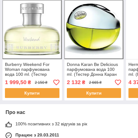
Burberry Weekend For
Donna Karan Be Delicious
Herm
Woman парфумована
парфумована вода 100
пар
вода 100 ml. (Тестер
ml. (Тестер Донна Каран
ml. 
Барбері Вікенд Фо Вумен)
Бі Делішес)
1 999,50
2 132
4 3
₴
₴
2 150 ₴
2 665 ₴
Купити
Купити
Про нас
100% позитивних з 32 відгуків за рік
Працює з 20.03.2011