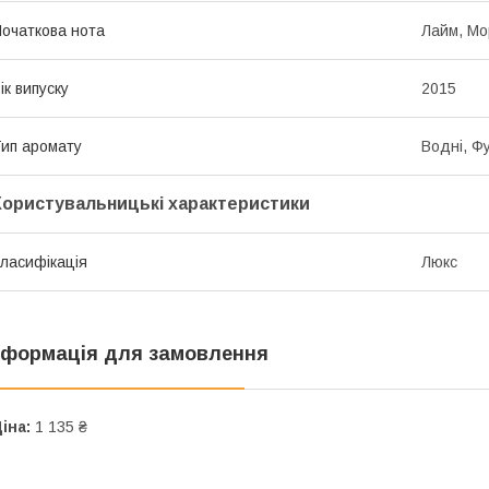
очаткова нота
Лайм, Мо
ік випуску
2015
ип аромату
Водні, Ф
Користувальницькі характеристики
ласифікація
Люкс
нформація для замовлення
іна:
1 135 ₴