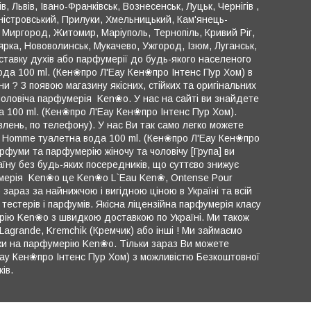
 Львів, Івано-Франківськ, Вознесенськ, Луцьк, Чернігів ,
ністровський, Прилуки, Хмельницький, Кам'янець-
 Миргород, Житомир, Маріуполь, Тернопіль, Кривий Ріг,
оярка, Нововолинськ, Мукачево, Ужгород, Ізюм, Луганськ,
ставку духів або парфумерії до будь-якого населеного
ода 100 ml. (Кен❀про Л'Еау Кен❀про Інтенс Пур Хом) в
їни ? З появою магазину якісних, стійких та оригінальних
 чоловіча парфумерія Ken❀o. У нас на сайті ви знайдете
а 100 ml. (Кен❀про Л'Еау Кен❀про Інтенс Пур Хом).
ень, по телефону). У нас Ви так само легко можете
r Homme туалетна вода 100 ml. (Кен❀про Л'Еау Кен❀про
фуми та парфумерію жіночу та чоловічу [Група] ви
їну без будь-яких посередників, що суттєво знижує
фумерія Ken❀o це Ken❀o L`Eau Ken❀, Ontense Pour
араз за найнижчою і вигідною ціною в Україні та всій
тестерів і парфумів. Якісна ліцензійна парфумерія класу
рію Ken❀o з швидкою доставкою по Україні. Ми також
Lagrande, Kremchik (Кремчик) або інші ! Ми займаємо
жки на парфумерію Ken❀o. Тільки зараз Ви можете
ау Кен❀про Інтенс Пур Хом) з можливістю Безкоштовної
ів.