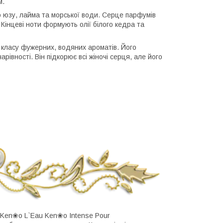
м.
го юзу, лайма та морської води. Серце парфумів
Кінцеві ноти формують олії білого кедра та
класу фужерних, водяних ароматів. Його
рівності. Він підкорює всі жіночі серця, але його
и Ken❀o L`Eau Ken❀o Intense Pour