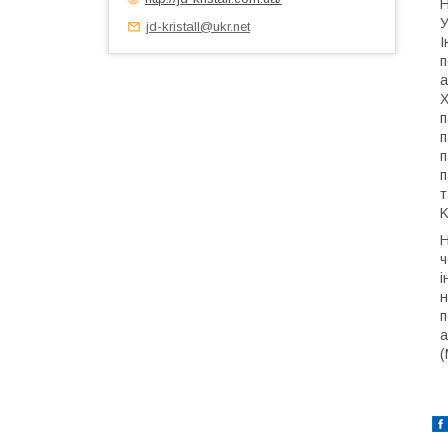
H
У
jd-kristall@ukr.net
І
п
а
Х
п
п
п
п
т
K
Н
ч
і
н
п
а
(