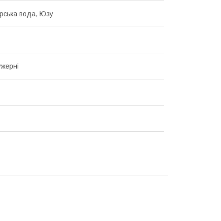
рська вода, Юзу
ужерні