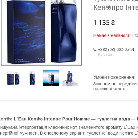
Кен❀про Інт
1 135 ₴
Немає в наявності
К
+380 (98) 662-65-91
Kyivstar
Законом не передбач
належної якості
Ken
❀
o
L`Eau Ken❀o Intense Pour Homme ― туалетна вода — 
ишукана інтерпретація класичних нот знаменитого аромату L`Eau 
нергійної мужності. В оновленому варіанті туалетної води Ken❀o 