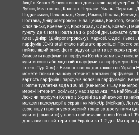
Акції в Києві з Безкоштовною доставкою парфумерії по Ук
Лубни, Мелітополь, Каховка, Черкаси, Умань, Пирятин, 
Подільський, Павлоград, Суми, Ромни, Шостка, Вінниця,
Полтава, Дніпропетровськ, Біла Церква, Конотоп, Херсон,
Слов'янськ, Кременчук, Кіровоград, Одеса, Ковель, Пер
пункту де є Нова Пошта за 1-2 робочі дні. Бажаєте куп
Києві, Дніпрі (Дніпропетровську), Харкові, Одесі, Львові
парфумів JD-Kristall стало набагато простіше! Просто 
найповніший опис, фото, відгуки, ціни та всі характер
Замовити парфуми та парфуми Ken❀o як ми вже писали в
купити копію або ліцензійні парфуми та парфумерію Ke
Інтенс Пур Хом) з Безкоштовною доставкою по Україні Н
можете тільки в нашому інтернет-магазині парфумерії. 
вартість парфумів і парфумів чоловіча парфумерія Ken
Homme туалетна вода 100 ml. (Кен❀про Л'Еау Кен❀про Ін
мережі інтернет, оскільки у нас зараз Акції та найбіль
Люкс чи парфуми Ken❀o в Україні за найнижчою та най
магазин парфумерії в Україні як MakeUp (Мейкап), Летуа
свою нішу і пропонуємо якісний товар за доступними ці
купити (замовити) у нас за найнижчою ціною Ken❀o L`E
доставки по всій території України за 1-2 дні. Ми гарант