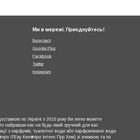
Ми в мережі. Приєднуйтесь!
Вконтакті
Google Plus
Facebook
Twitter
Instagram
доставкою по Україні з 2010 року Ви легко можете
сто набравши нас на будь-який зручний для вас
ації з парфумів, туалетної води або парфумованої води
ро Л'Еау Кен❀про Інтенс Пур Хом) зі знижкою та по