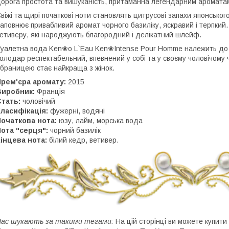
орога простота та вишуканість, притаманна легендарним аромата
віжі та щирі початкові ноти становлять цитрусові запахи японсько
аповнює привабливий аромат чорного базиліку, яскравий і терпкий. 
етиверу, які народжують благородний і делікатний шлейф.
уалетна вода Ken❀o L`Eau Ken❀Intense Pour Homme належить до 
олодар респектабельний, впевнений у собі та у своєму чоловічому ча
браницею стає найкраща з жінок.
Прем'єра аромату:
2015
Виробник:
Франція
Стать:
чоловічий
Класифікація:
фужерні, водяні
Початкова нота:
юзу, лайм, морська вода
Нота "серця":
чорний базилік
інцева нота:
білий кедр, ветивер.
ас шукають за такими тегами:
На цій сторінці ви можете купит