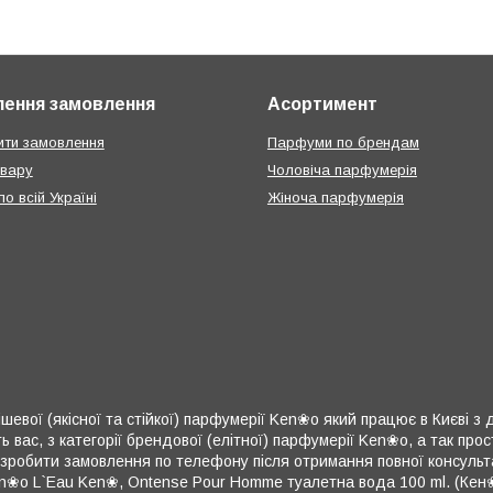
ення замовлення
Асортимент
ти замовлення
Парфуми по брендам
овару
Чоловіча парфумерія
о всій Україні
Жіноча парфумерія
шевої (якісної та стійкої) парфумерії Ken❀o який працює в Києві з 
 вас, з категорії брендової (елітної) парфумерії Ken❀o, а так про
 зробити замовлення по телефону після отримання повної консульт
❀o L`Eau Ken❀, Ontense Pour Homme туалетна вода 100 ml. (Кен❀п