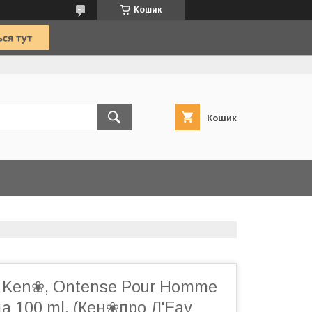
Кошик
Кошик
 Ken❀, Ontense Pour Homme
а 100 ml. (Кен❀про Л'Еау