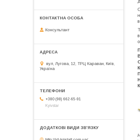
д
С
н
в
Т
Консультант
в
о
вул, Лугова, 12, ТРЦ Караван, Київ,
Україна
К
+380 (98) 662-65-91
Kyivstar
Н
http://jd-kristall.com.ua/