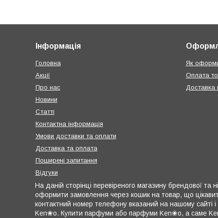
Інформація
Оформл
Головна
Як оформи
Акції
Оплата т
Про нас
Доставка п
Новини
Статті
Контактна інформація
Умови доставки та оплати
Доставка та оплата
Поширені запитання
Відгуки
На даній сторінці перевіреного магазину брендової та ні
оформити замовлення через кошик на товар, що цікавить
контактний номер телефону вказаний на нашому сайті і
Ken❀o. Купити парфуми або парфуми Ken❀o, а саме Ken