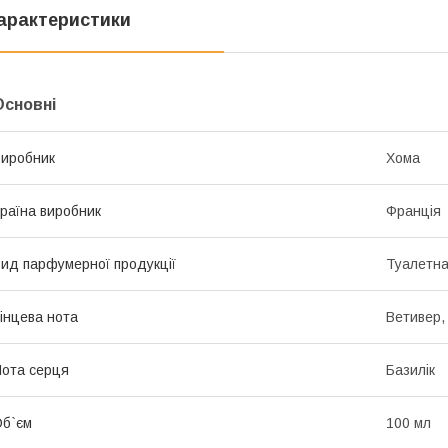
арактеристики
Основні
иробник
Хома
раїна виробник
Франція
ид парфумерної продукції
Туалетна
інцева нота
Ветивер,
ота серця
Базилік
б`єм
100 мл