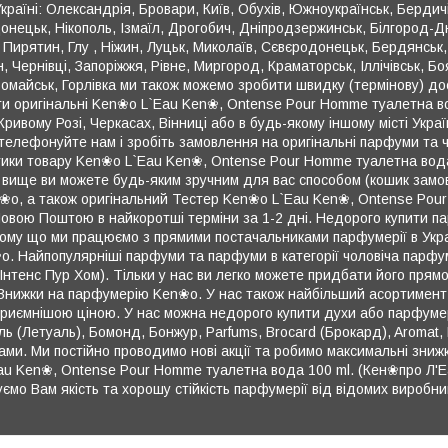
раїні: Олександрія, Бровари, Київ, Обухів, Южноукраїнськ, Бердичів,
Донецьк, Нікополь, Ізмаїл, Дрогобич, Дніпродзержинськ, Білгород-Д
 Пирятин, Глу , Ніжин, Луцьк, Миколаїв, Сєвєродонецьк, Бердянськ,
 Чернівці, Запоріжжя, Рівне, Миргород, Краматорськ, Іллічівськ, Б
вомайськ, Горлівка ми також можемо зробити швидку (термінову) до
ити оригінальні Ken❀o L`Eau Ken❀, Ontense Pour Homme туалетна в
, Кривому Розі, Черкасах, Вінниці або в будь-якому іншому місті Укра
зателефонуйте нам і зробіть замовлення на оригінальні парфуми та
истики товару Ken❀o L`Eau Ken❀, Ontense Pour Homme туалетна вод
ище ви можете будь-яким зручним для вас способом (кошик замовл
n❀o, а також оригінальний Тестер Ken❀o L`Eau Ken❀, Ontense Pou
овою Поштою в найкоротші терміни за 1-2 дні. Недорого купити пар
Тому що ми працюємо з прямими постачальниками парфумерії в Укра
❀o. Найпопулярніші парфуми та парфуми в категорії чоловіча пар
тенс Пур Хом). Тільки у нас ви легко можете придбати його прямо з
ші Знижки на парфумерію Ken❀o. У нас також найбільший асортимент 
приємнішою ціною. У нас можна недорого купити духи або парфуме
ль (Летуаль), Бомонд, Бонжур, Parfums, Brocard (Брокард), Aromat, 
нами. Ми постійно проводимо нові акції та робимо максимальні зни
au Ken❀, Ontense Pour Homme туалетна вода 100 ml. (Кен❀про Л'Е
уємо Вам якість та хорошу стійкість парфумерії від відомих виробник