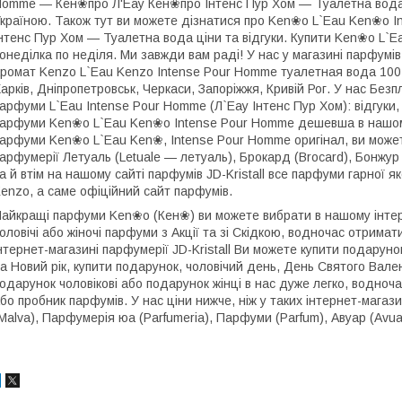
omme ― Кен❀про Л'Еау Кен❀про Інтенс Пур Хом — Туалетна вода 
країною. Також тут ви можете дізнатися про Ken❀o L`Eau Ken❀o 
нтенс Пур Хом — Туалетна вода ціни та відгуки. Купити Ken❀o L`
онеділка по неділя. Ми завжди вам раді! У нас у магазині парфумі
ромат Kenzo L`Eau Kenzo Intense Pour Homme туалетная вода 100 ml
арків, Дніпропетровськ, Черкаси, Запоріжжя, Кривій Рог. У нас Безп
арфуми L`Eau Intense Pour Homme (Л`Еау Інтенс Пур Хом): відгуки, 
арфуми Ken❀o L`Eau Ken❀o Intense Pour Homme дешевша в нашому 
арфуми Ken❀o L`Eau Ken❀, Intense Pour Homme оригінал, ви можете
арфумерії Летуаль (Letuale — летуаль), Брокард (Brocard), Бонжур 
а й втім на нашому сайті парфумів JD-Kristall все парфуми гарної я
enzo, а саме офіційний сайт парфумів.
айкращі парфуми Ken❀o (Кен❀) ви можете вибрати в нашому інтерн
оловічі або жіночі парфуми з Акції та зі Скідкою, водночас отрима
нтернет-магазині парфумерії JD-Kristall Ви можете купити подарун
а Новий рік, купити подарунок, чоловічий день, День Святого Вале
одарунок чоловікові або подарунок жінці в нас дуже легко, водно
бо пробник парфумів. У нас ціни нижче, ніж у таких інтернет-мага
Malva), Парфумерія юа (Parfumeria), Парфуми (Parfum), Авуар (Avua