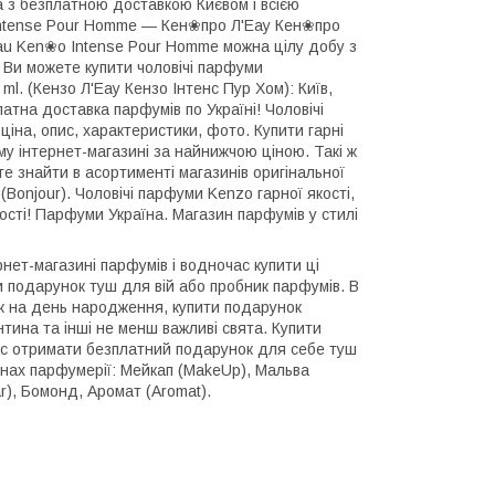
з безплатною доставкою Києвом і всією
Intense Pour Homme ― Кен❀про Л'Еау Кен❀про
Eau Ken❀o Intense Pour Homme можна цілу добу з
в Ви можете купити чоловічі парфуми
. (Кензо Л'Еау Кензо Інтенс Пур Хом): Київ,
латна доставка парфумів по Україні! Чоловічі
ціна, опис, характеристики, фото. Купити гарні
інтернет-магазині за найнижчою ціною. Такі ж
 знайти в асортименті магазинів оригінальної
(Bonjour). Чоловічі парфуми Kenzo гарної якості,
кості! Парфуми Україна. Магазин парфумів у стилі
ет-магазині парфумів і водночас купити ці
ти подарунок туш для вій або пробник парфумів. В
ок на день народження, купити подарунок
нтина та інші не менш важливі свята. Купити
час отримати безплатний подарунок для себе туш
зинах парфумерії: Мейкап (MakeUp), Мальва
r), Бомонд, Аромат (Aromat).