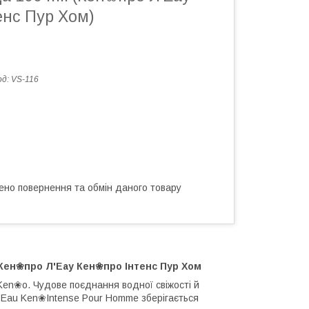
енс Пур Хом)
од:
VS-116
ено повернення та обмін даного товару
Кен❀про Л'Еау Кен❀про Інтенс Пур Хом
Ken❀o. Чудове поєднання водної свіжості й
L`Eau Ken❀Intense Pour Homme зберігається