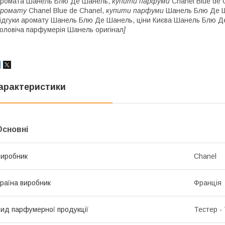
ромата Шанель Блю Де Шанель,
купити парфуми
Chanel Blue de 
аромату
Chanel Blue de Chanel,
купити парфуми
Шанель Блю Де 
ідгуки аромату Шанель Блю Де Шанель, ціни Києва Шанель Блю Д
оловіча парфумерія Шанель оригінал
]
арактеристики
Основні
иробник
Chanel
раїна виробник
Франція
ид парфумерної продукції
Тестер -