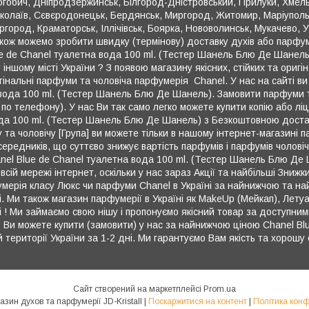
рогобич, Дніпродзержинськ, Білгород-Дністровський, Прилуки, Хмел
иколаїв, Сєвєродонецьк, Бердянськ, Миргород, Житомир, Маріуполь,
ргород, Краматорськ, Іллічівськ, Боярка, Нововолинськ, Мукачево, У
акож можемо зробити швидку (термінову) доставку духів або парфу
ue de Chanel туалетна вода 100 ml. (Тестер Шанель Блю Де Шанель) 
 іншому місті України ? З появою магазину якісних, стійких та оригі
нальні парфуми та чоловіча парфумерія Chanel. У нас на сайті ви 
 вода 100 ml. (Тестер Шанель Блю Де Шанель). Замовити парфуми 
по телефону). У нас Ви так само легко можете купити копію або лі
ода 100 ml. (Тестер Шанель Блю Де Шанель) з Безкоштовною доста
 та чоловічу [Група] ви можете тільки в нашому інтернет-магазині
середників, що суттєво знижує вартість парфумів і парфумів чолов
nel Blue de Chanel туалетна вода 100 ml. (Тестер Шанель Блю Де 
всій мережі інтернет, оскільки у нас зараз Акції та найбільші Зни
фумерія класу Люкс чи парфуми Chanel в Україні за найнижчою та 
 Ми також магазин парфумерії в Україні як MakeUp (Мейкап), Летуа
ші ! Ми займаємо свою нішу і пропонуємо якісний товар за доступним
з Ви можете купити (замовити) у нас за найнижчою ціною Chanel Bl
ериторії України за 1-2 дні. Ми гарантуємо Вам якість та хорошу с
Сайт створений на маркетплейсі
Prom.ua
Інтернет-магазин духов та парфумерії JD-Kristall |
Поскаржитися на контент
|
Політика конф