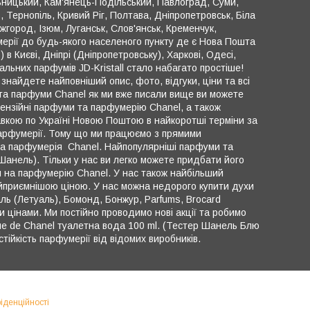
ьницький, Кам'янець-Подільський, Павлоград, Суми,
 Тернопіль, Кривий Ріг, Полтава, Дніпропетровськ, Біла
жгород, Ізюм, Луганськ, Слов'янськ, Кременчук,
мерії до будь-якого населеного пункту де є Нова Пошта
в Києві, Дніпрі (Дніпропетровську), Харкові, Одесі,
нальних парфумів JD-Kristall стало набагато простіше!
знайдете найповніший опис, фото, відгуки, ціни та всі
та парфуми Chanel як ми вже писали вище ви можете
цензійні парфуми та парфумерію Chanel, а також
вкою по Україні Новою Поштою в найкоротші терміни за
 парфумерії. Тому що ми працюємо з прямими
іча парфумерія Chanel. Найпопулярніші парфуми та
Шанель). Тільки у нас ви легко можете придбати його
жки на парфумерію Chanel. У нас також найбільший
найприємнішою ціною. У нас можна недорого купити духи
ль (Летуаль), Бомонд, Бонжур, Parfums, Brocard
и цінами. Ми постійно проводимо нові акції та робимо
ue de Chanel туалетна вода 100 ml. (Тестер Шанель Блю
тійкість парфумерії від відомих виробників.
іденційності