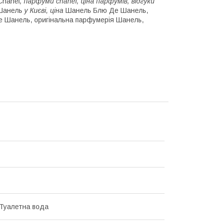
Chanel
, парфуми chanel, ціна парфумів, відгуки
Шанель
у Києві, ціна
Шанель Блю Де Шанель,
е Шанель, оригінальна парфумерія Шанель,
 Туалетна вода