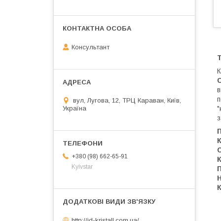
Консультант
К
в
п
вул, Лугова, 12, ТРЦ Караван, Київ,
Україна
"
з
С
+380 (98) 662-65-91
К
Kyivstar
П
Н
К
http://jd-kristall.com.ua/