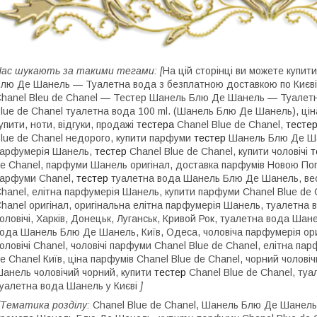
ас шукають за такими тегами:
[
На цій сторінці ви можете купи
лю Де Шанель — Туалетна вода з безплатною доставкою по Києві т
hanel Bleu de Chanel — Тестер Шанель Блю Де Шанель — Туалетна
lue de Chanel туалетна вода 100 ml. (Шанель Блю Де Шанель), цін
упити, ноти, відгуки, продажі
тестера
Chanel Blue de Chanel,
тесте
lue de Chanel недорого, купити парфуми
тестер
Шанель Блю Де Ша
арфумерія Шанель,
тестер
Chanel Blue de Chanel, купити чоловічі
т
e Chanel, парфуми Шанель оригінал, доставка парфумів Новою Пого
арфуми Chanel,
тестер
туалетна вода Шанель Блю Де Шанель, вес
hanel, елітна парфумерія Шанель, купити парфуми Chanel Blue de C
hanel оригінал, оригінальна елітна парфумерія Шанель, туалетна 
оловічі, Харків, Донецьк, Луганськ, Кривой Рок, туалетна вода Ша
ода Шанель Блю Де Шанель, Київ, Одеса, чоловіча парфумерія ориг
оловічі Chanel, чоловічі парфуми Chanel Blue de Chanel, елітна па
e Chanel Київ, ціна парфумів Chanel Blue de Chanel, чорний чоло
анель чоловічий чорний, купити
тестер
Chanel Blue de Chanel, ту
уалетна вода Шанель у Києві
]
[Тематика розділу:
Chanel Blue de Chanel, Шанель Блю Де Шанел