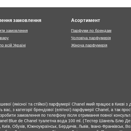
ення замовлення
Асортимент
ти замовлення
Парфуми по брендам
овару
Чоловіча парфумерія
о всій Україні
Жіноча парфумерія
шевої (якісної та стійкої) парфумерії Chanel який працює в Києві з
вас, з категорії брендової (елітної) парфумерії Chanel, а так пр
 зробити замовлення по телефону після отримання повної консульт
nel Blue de Chanel туалетна вода 100 ml. (Тестер Шанель Блю Де 
Київ, Обухів, Южноукраїнськ, Бердичів, Львів, Івано-Франківськ, Воз