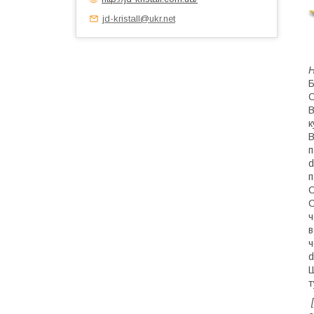
jd-kristall@ukr.net
Н
Б
C
B
к
B
п
d
п
C
C
ч
в
ч
d
Ш
т