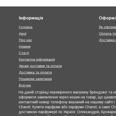
Інформація
Оформл
Головна
Як оформи
Акції
Оплата т
Про нас
Доставка п
Новини
Статті
Контактна інформація
Умови доставки та оплати
Доставка та оплата
Поширені запитання
Відгуки
На даній сторінці перевіреного магазину брендової та ні
оформити замовлення через кошик на товар, що цікавить 
контактний номер телефону вказаний на нашому сайті і
Chanel. Купити парфуми або парфуми Chanel, а саме Cha
доставкою парфумерії по Україні: Олександрія, Бровари, 