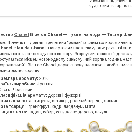
У компанії підключені
будь-який товар не п
Тестер
Chanel
Blue de Chanel — туалетна вода — Тестер Ш
око Шанель і її довгий, трепетний "роман" із синім кольором знайш
Chanel
Bleu de Chanel
. Повертаючи нас в епоху 30-х років,
Bleu d
ишуканого та нерозгаданого кольору. Згорнутий зі свого п'єдестал
оступається місцем новомодному синьому, чий зоряна година наста
королівський". Bleu de Chanel дарує своєму власникові якийсь висок
ахистовство королів
Прем'єра аромату:
2010
Країна-виробник:
Франція
тать:
Чоловічий
ласифікація аромату:
деревні фужерні
очаткова нота:
цитруси, ветивер, рожевий перець, жасмин
ота "серця":
грейпфрут, кедр, лабданум, м'ята
інцева нота:
ладан, імбир, сандалове дерево, пачулі