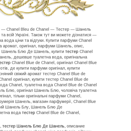
ти ― Chanel Bleu de Chanel ― Тестер — Шанель
а всій Україні. Також тут ви можете дізнатися ―
 вода ціни та відгуки. Купити парфуми Chanel
а аромат, оригінал, парфуми Шанель, опис,
р
Шанель Блю Де Шанель, купити
тестер
Chanel
нель, дешевше туалетна вода, оригінальна
естер
Chanel Blue de Chanel, оригінал Chanel Blue
тів, де купити парфуми оригінал, купити
няний свіжий аромат тестер Chanel Blue de
hanel оригінал, купити тестер Chanel Blue de
вода Chanel, туалетна вода Chanel Blue de Chanel
нель Блю, оригінал Шанель Блю, чоловіча туалетна
інал, тільки оригінальні парфуми Chanel,
рфумерія Шанель, магазин парфумерії, Chanel Blue
вічий Шанель Блу, Шанель Блю Де
алетна вода
тестер
Chanel Blue de Chanel,
ь,
тестер
Шанель Блю Де Шанель,
описание