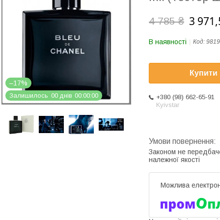
3 971,
4 785 ₴
В наявності
Код:
9819
Купити
–17%
Залишилось
0
0
днів
0
0
0
0
0
0
+380 (98) 662-65-91
Kyivstar
Законом не передбач
належної якості