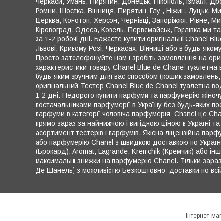
Черкаси, Умань, Пирятин, Донецьк, Нікополь, Ізмаїл, Д
Ромни, Шостка, Вінниця, Пирятин, Глу , Ніжин, Луцьк, М
Церква, Конотоп, Херсон, Чернівці, Запоріжжя, Рівне, Ми
Кіровоград, Одеса, Ковель, Первомайськ, Горлівка ми т
за 1-2 робочі дні. Бажаєте купити оригінальні Chanel Bl
Львові, Кривому Розі, Черкасах, Вінниці або в будь-якому
Просто зателефонуйте нам і зробіть замовлення на оригі
характеристики товару Chanel Blue de Chanel туалетна
будь-яким зручним для вас способом (кошик замовлень, 
оригінальний Тестер Chanel Blue de Chanel туалетна в
1-2 дні. Недорого купити парфуми та парфумерію жіночу
постачальниками парфумерії в Україну без будь-яких по
парфуми в категорії чоловіча парфумерія Chanel це Cha
прямо зараз за найнижчою і вигідною ціною в Україні та 
асортимент тестерів і парфумів. Якісна ліцензійна пар
або парфумерію Chanel з швидкою доставкою по Україні.
(Брокард), Aromat, Lagrande, Kremchik (Кремчик) або ін
максимальні знижки на парфумерію Chanel. Тільки зара
Де Шанель) з можливістю Безкоштовної доставки по всій т