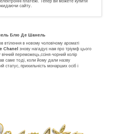
 електронні платежі. Тепер ви можете купити
окидаючи сайту.
анель Блю Де Шанель
ов втілення в новому чоловічому ароматі
e Chanel
знову нагадує нам про тріумф цього
у вічний переможець,ссіня-чорний колір
в саме тоді, коли йому дали назву
ий статус, прихильність монарших осіб і