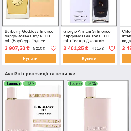
Burberry Goddess Intense
Giorgio Armani Si Intense
Chlo
парфумована вода 100
парфумована вода 100
Inte
ml. (Барберрі Годнес
ml. (Тестер Джорджіо
вода
Інтенс)
Армані Сі Інтенс)
де П
3 907,50
3 461,25
3 4
₴
₴
5 210 ₴
4 615 ₴
Купити
Купити
Акційні пропозиції та новинки
Новинка
–30%
Тестер
–30%