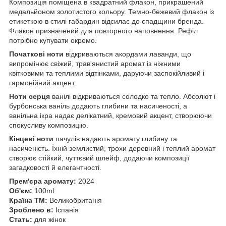
Композиція поміщена в квадратний флакон, прикрашений
медальйоном золотистого кольору. Темно-бежевий флакон із
етикеткою в стилі габардин відсилає до спадщини бренда.
Флакон призначений для повторного наповнення. Рефіл
потрібно купувати окремо.
Початкові ноти
відкриваються акордами лаванди, що
випромінює свіжий, трав'янистий аромат із ніжними
квітковими та теплими відтінками, даруючи заспокійливий і
гармонійний акцент.
Ноти серця
ванілі відкриваються солодко та тепло. Абсолют і
бурбонська ваніль додають глибини та насиченості, а
ванільна ікра надає делікатний, кремовий акцент, створюючи
спокусливу композицію.
Кінцеві ноти
пачулів надають аромату глибину та
насиченість. Їхній землистий, трохи деревний і теплий аромат
створює стійкий, чуттєвий шлейф, додаючи композиції
загадковості й елегантності.
Прем'єра аромату:
2024
Об'єм:
100ml
Країна ТМ:
Великобританія
Зроблено в:
Іспанія
Стать:
для жінок