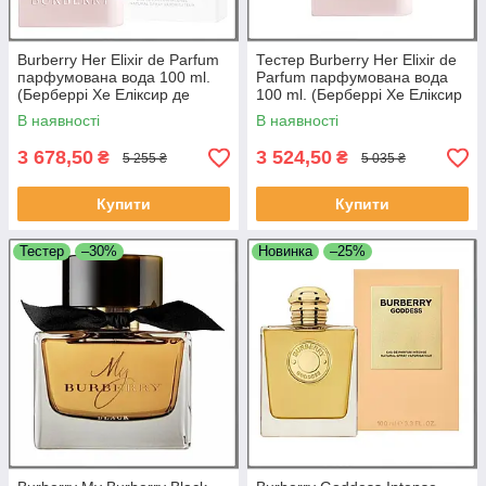
Burberry Her Elixir de Parfum
Тестер Burberry Her Elixir de
парфумована вода 100 ml.
Parfum парфумована вода
(Берберрі Хе Еліксир де
100 ml. (Берберрі Хе Еліксир
Парфум)
де Парфум)
В наявності
В наявності
3 678,50
3 524,50
₴
₴
5 255 ₴
5 035 ₴
Купити
Купити
Тестер
–30%
Новинка
–25%