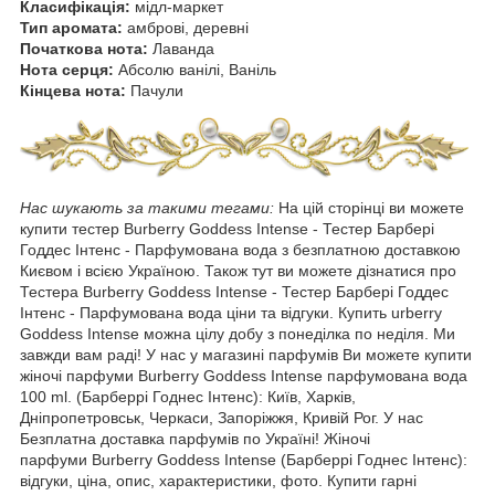
Класифікація:
мідл-маркет
Тип аромата:
амброві, деревні
Початкова нота:
Лаванда
Нота серця:
Абсолю ванілі, Ваніль
Кінцева нота:
Пачули
Нас шукають за такими тегами:
На цій сторінці ви можете
купити тестер Burberry Goddess Intense - Тестер Барбері
Годдес Інтенс - Парфумована вода з безплатною доставкою
Києвом і всією Україною. Також тут ви можете дізнатися про
Тестера Burberry Goddess Intense - Тестер Барбері Годдес
Інтенс - Парфумована вода ціни та відгуки. Купить urberry
Goddess Intense можна цілу добу з понеділка по неділя. Ми
завжди вам раді! У нас у магазині парфумів Ви можете купити
жіночі парфуми Burberry Goddess Intense парфумована вода
100 ml. (Барберрі Годнес Інтенс): Київ, Харків,
Дніпропетровськ, Черкаси, Запоріжжя, Кривій Рог. У нас
Безплатна доставка парфумів по Україні! Жіночі
парфуми Burberry Goddess Intense (Барберрі Годнес Інтенс):
відгуки, ціна, опис, характеристики, фото. Купити гарні