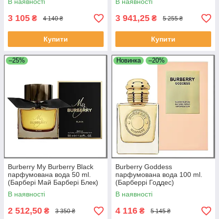
В наявності
В наявності
3 105
3 941,25
₴
₴
4 140 ₴
5 255 ₴
Купити
Купити
–25%
Новинка
–20%
Burberry My Burberry Black
Burberry Goddess
парфумована вода 50 ml.
парфумована вода 100 ml.
(Барбері Май Барбері Блек)
(Барберрі Годдес)
В наявності
В наявності
2 512,50
4 116
₴
₴
3 350 ₴
5 145 ₴