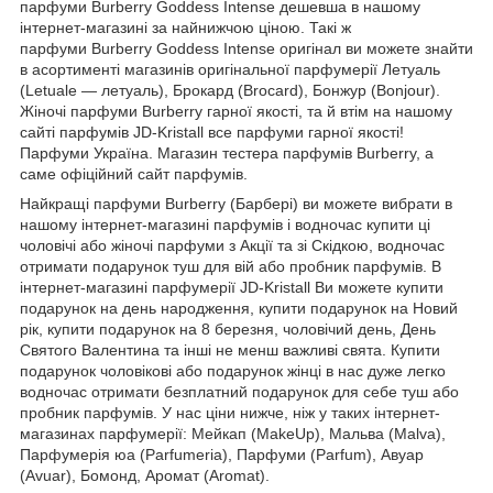
парфуми Burberry Goddess Intense дешевша в нашому
інтернет-магазині за найнижчою ціною. Такі ж
парфуми Burberry Goddess Intense оригінал ви можете знайти
в асортименті магазинів оригінальної парфумерії Летуаль
(Letuale — летуаль), Брокард (Brocard), Бонжур (Bonjour).
Жіночі парфуми Burberry гарної якості, та й втім на нашому
сайті парфумів JD-Kristall все парфуми гарної якості!
Парфуми Україна. Магазин тестера парфумів Burberry, а
саме офіційний сайт парфумів.
Найкращі парфуми Burberry (Барбері) ви можете вибрати в
нашому інтернет-магазині парфумів і водночас купити ці
чоловічі або жіночі парфуми з Акції та зі Скідкою, водночас
отримати подарунок туш для вій або пробник парфумів. В
інтернет-магазині парфумерії JD-Kristall Ви можете купити
подарунок на день народження, купити подарунок на Новий
рік, купити подарунок на 8 березня, чоловічий день, День
Святого Валентина та інші не менш важливі свята. Купити
подарунок чоловікові або подарунок жінці в нас дуже легко
водночас отримати безплатний подарунок для себе туш або
пробник парфумів. У нас ціни нижче, ніж у таких інтернет-
магазинах парфумерії: Мейкап (MakeUp), Мальва (Malva),
Парфумерія юа (Parfumeria), Парфуми (Parfum), Авуар
(Avuar), Бомонд, Аромат (Aromat).