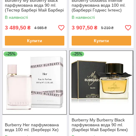
Burberry My Burberry Black
Burberry Goddess Intense
парфумована вода 90 ml.
парфумована вода 100 ml.
(Тестер Барбері Май Барбері
(Барберрі Годнес Інтенс)
Блек)
В наявності
В наявності
3 489,50
3 907,50
₴
₴
4 985 ₴
5 210 ₴
Купити
Купити
–25%
–25%
Burberry My Burberry Black
Burberry Her парфумована
парфумована вода 90 ml.
вода 100 ml. (Берберрі Хе)
(Барбері Май Барбері Блек)