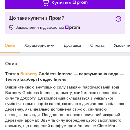
Купити з
Що таке купити з Пром?
Замовлення під захистом
Опис
Характеристики
Доставка
Оплата
Умови п
Опис
Тестер
Burberry
Goddess Intense — парфумована вода —
Тестер Барбері Годдес Інтенс
Відкрийте свою внутрішню силу завдяки парфумованій воді
Burberry Goddess Intense, аромату, який втілює впевненість,
силу та доброту. Ця композиція складається з унікальної
суміші чотирьох сортів ванілі, включно з димчастою ванільною
деревину, яка ідеально доповнена свіжою, сяйливою
есенцією лаванди. Поєднання створює насичений яскравий
деревний аромат. Візьміть силу всередині цього захопливого
аромату, що створений парфумером Amandine Clerc-Marie.