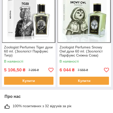
Zoologist Perfumes Tiger духи
Zoologist Perfumes Snowy
60 ml. (Зоологіст Парфумс
Owl духи 60 ml. (Зоологіст
Тигр)
Парфумс Сніжна Cова)
В наявності
В наявності
5 106,50
6 044
₴
₴
7 295 ₴
7 555 ₴
Купити
Купити
Про нас
100% позитивних з 32 відгуків за рік