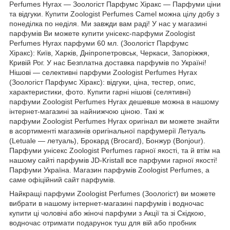
Perfumes Hyrax — Зоологіст Парфумс Хіракс — Парфуми ціни
та відгуки. Купити Zoologist Perfumes Camel можна цілу добу з
понеділка по неділя. Ми завжди вам раді! У нас у магазині
парфумів Ви можете купити унісекс-парфуми Zoologist
Perfumes Hyrax парфуми 60 мл. (Зоологіст Парфумс
Хіракс): Київ, Харків, Дніпропетровськ, Черкаси, Запоріжжя,
Кривій Рог. У нас Безплатна доставка парфумів по Україні!
Нішові — селективні парфуми Zoologist Perfumes Hyrax
(Зоологіст Парфумс Хіракс): відгуки, ціна, тестер, опис,
характеристики, фото. Купити гарні нішові (селятивні)
парфуми Zoologist Perfumes Hyrax дешевше можна в нашому
інтернет-магазині за найнижчою ціною. Такі ж
парфуми Zoologist Perfumes Hyrax оригінал ви можете знайти
в асортименті магазинів оригінальної парфумерії Летуаль
(Letuale — летуаль), Брокард (Brocard), Бонжур (Bonjour).
Парфуми унісекс Zoologist Perfumes гарної якості, та й втім на
нашому сайті парфумів JD-Kristall все парфуми гарної якості!
Парфуми Україна. Магазин парфумів Zoologist Perfumes, а
саме офіційний сайт парфумів.
Найкращі парфуми Zoologist Perfumes (Зоологіст) ви можете
вибрати в нашому інтернет-магазині парфумів і водночас
купити ці чоловічі або жіночі парфуми з Акції та зі Скідкою,
водночас отримати подарунок туш для вій або пробник