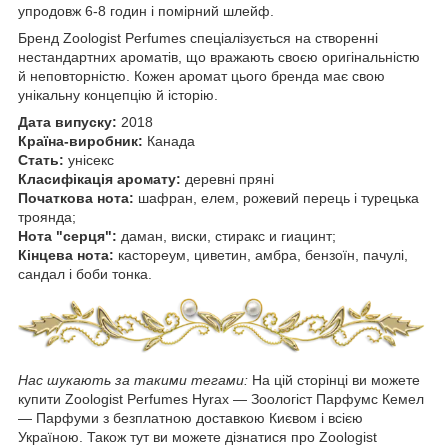
упродовж 6-8 годин і помірний шлейф.
Бренд Zoologist Perfumes спеціалізується на створенні
нестандартних ароматів, що вражають своєю оригінальністю
й неповторністю. Кожен аромат цього бренда має свою
унікальну концепцію й історію.
Дата випуску:
2018
Країна-виробник:
Канада
Стать:
унісекс
Класифікація аромату:
деревні пряні
Початкова нота:
шафран, елем, рожевий перець і турецька
троянда;
Нота "серця":
даман, виски, стиракс и гиацинт;
Кінцева нота:
кастореум, циветин, амбра, бензоїн, пачулі,
сандал і боби тонка.
Нас шукають за такими тегами:
На цій сторінці ви можете
купити Zoologist Perfumes Hyrax — Зоологіст Парфумс Кемел
— Парфуми з безплатною доставкою Києвом і всією
Україною. Також тут ви можете дізнатися про Zoologist