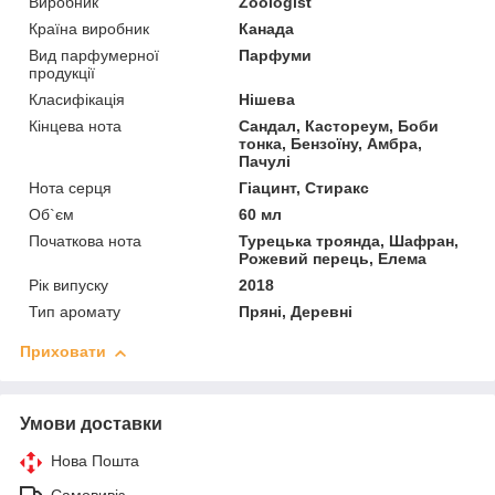
Виробник
Zoologist
Країна виробник
Канада
Вид парфумерної
Парфуми
продукції
Класифікація
Нішева
Кінцева нота
Сандал, Кастореум, Боби
тонка, Бензоїну, Амбра,
Пачулі
Нота серця
Гіацинт, Стиракс
Об`єм
60 мл
Початкова нота
Турецька троянда, Шафран,
Рожевий перець, Елема
Рік випуску
2018
Тип аромату
Пряні, Деревні
Приховати
Умови доставки
Нова Пошта