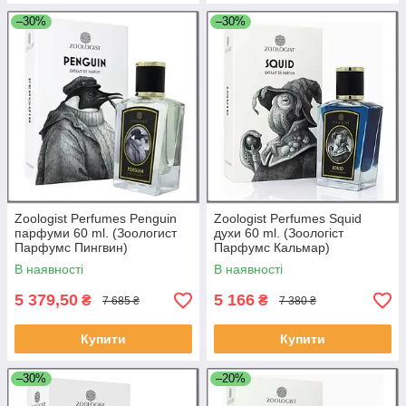
–30%
–30%
Zoologist Perfumes Penguin
Zoologist Perfumes Squid
парфуми 60 ml. (Зоологист
духи 60 ml. (Зоологіст
Парфумс Пингвин)
Парфумс Кальмар)
В наявності
В наявності
5 379,50
5 166
₴
₴
7 685 ₴
7 380 ₴
Купити
Купити
–30%
–20%