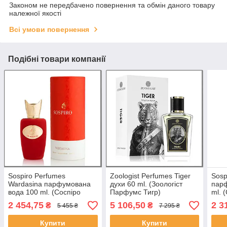
Законом не передбачено повернення та обмін даного товару
належної якості
Всі умови повернення
Подібні товари компанії
Sospiro Perfumes
Zoologist Perfumes Tiger
Sosp
Wardasina парфумована
духи 60 ml. (Зоологіст
пар
вода 100 ml. (Соспіро
Парфумс Тигр)
ml. 
Парфумс Вардасина)
Лайл
2 454,75
5 106,50
2 3
₴
₴
5 455 ₴
7 295 ₴
Купити
Купити