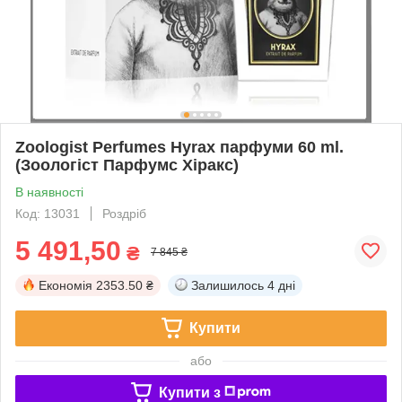
Zoologist Perfumes Hyrax парфуми 60 ml.
(Зоологіст Парфумс Хіракс)
В наявності
Код: 13031
Роздріб
5 491,50
₴
7 845 ₴
Економія
2353.50 ₴
Залишилось
4 дні
Купити
або
Купити з