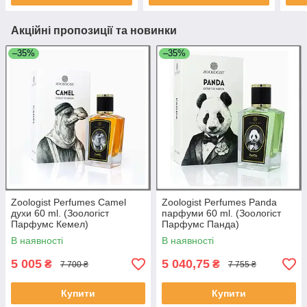
Акційні пропозиції та новинки
–35%
–35%
Zoologist Perfumes Camel
Zoologist Perfumes Panda
духи 60 ml. (Зоологіст
парфуми 60 ml. (Зоологіст
Парфумс Кемел)
Парфумс Панда)
В наявності
В наявності
5 005
5 040,75
₴
₴
7 700 ₴
7 755 ₴
Купити
Купити