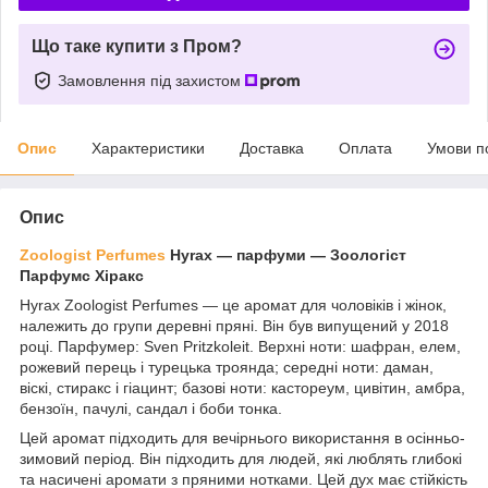
Що таке купити з Пром?
Замовлення під захистом
Опис
Характеристики
Доставка
Оплата
Умови п
Опис
Zoologist Perfumes
Hyrax — парфуми — Зоологіст
Парфумс Хіракс
Hyrax Zoologist Perfumes — це аромат для чоловіків і жінок,
належить до групи деревні пряні. Він був випущений у 2018
році. Парфумер: Sven Pritzkoleit. Верхні ноти: шафран, елем,
рожевий перець і турецька троянда; середні ноти: даман,
віскі, стиракс і гіацинт; базові ноти: кастореум, цивітин, амбра,
бензоїн, пачулі, сандал і боби тонка.
Цей аромат підходить для вечірнього використання в осінньо-
зимовий період. Він підходить для людей, які люблять глибокі
та насичені аромати з пряними нотками. Цей дух має стійкість