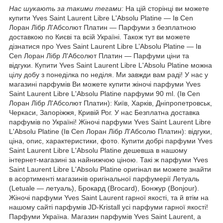
Нас шукають за такими тегами:
На цій сторінці ви можете
купити Yves Saint Laurent Libre L'Absolu Platine ― Ів Cen
Лоран Лібр Л'Абсолют Платин ― Парфуми з безплатною
доставкою по Києві та всій Україні. Також тут ви можете
дізнатися про Yves Saint Laurent Libre L’Absolu Platine ― Ів
Cen Лоран Лібр Л'Абсолют Платин ― Парфуми ціни та
відгуки. Купити Yves Saint Laurent Libre L'Absolu Platine можна
цілу добу з понеділка по неділя. Ми завжди вам раді! У нас у
магазині парфумів Ви можете купити жіночі парфуми Yves
Saint Laurent Libre L'Absolu Platine парфуми 90 ml. (Ів Cen
Лоран Лібр Л'Абсолют Платин): Київ, Харків, Дніпропетровськ,
Черкаси, Запоріжжя, Кривій Рог. У нас Безплатна доставка
парфумів по Україні! Жіночі парфуми Yves Saint Laurent Libre
L'Absolu Platine (Ів Cen Лоран Лібр Л'Абсолю Платин): відгуки,
ціна, опис, характеристики, фото. Купити добрі парфуми Yves
Saint Laurent Libre L'Absolu Platine дешевша в нашому
інтернет-магазині за найнижчою ціною. Такі ж парфуми Yves
Saint Laurent Libre L'Absolu Platine оригінал ви можете знайти
в асортименті магазинів оригінальної парфумерії Летуаль
(Letuale — летуаль), Брокард (Brocard), Бонжур (Bonjour).
Жіночі парфуми Yves Saint Laurent гарної якості, та й втім на
нашому сайті парфумів JD-Kristall усі парфуми гарної якості!
Парфуми Україна. Магазин парфумів Yves Saint Laurent, а