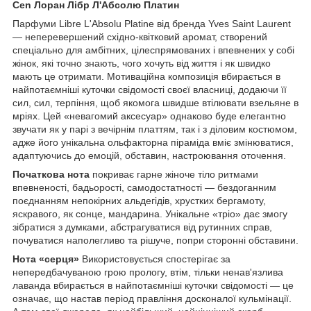
Cen Лоран Лібр Л'Абсолю Платин
Парфуми Libre L'Absolu Platine від бренда Yves Saint Laurent
— неперевершений східно-квітковий аромат, створений
спеціально для амбітних, цілеспрямованих і впевнених у собі
жінок, які точно знають, чого хочуть від життя і як швидко
мають це отримати. Мотиваційна композиція вбирається в
найпотаємніші куточки свідомості своєї власниці, додаючи її
сил, сил, терпіння, щоб якомога швидше втілювати взельяне в
мріях. Цей «невагомий аксесуар» однаково буде елегантно
звучати як у парі з вечірнім платтям, так і з діловим костюмом,
адже його унікальна ольфакторна піраміда вміє змінюватися,
адаптуючись до емоцій, обставин, настроювання оточення.
Початкова нота
покриває гарне жіноче тіло ритмами
впевненості, бадьорості, самодостатності — бездоганним
поєднанням непокірних альдегідів, хрустких бергамоту,
яскравого, як сонце, мандарина. Унікальне «тріо» дає змогу
зібратися з думками, абстрагуватися від рутинних справ,
почуватися наполегливо та рішуче, попри сторонні обставини.
Нота «серця»
Використовується спостерігає за
непередбачуваною грою прологу, втім, тільки ненав'язлива
лаванда вбирається в найпотаємніші куточки свідомості — це
означає, що настав період правління досконалої кульмінації.