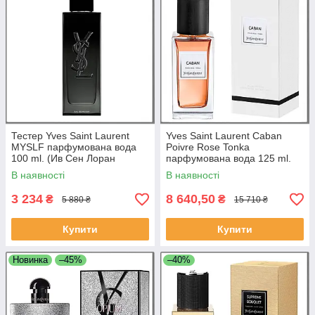
Тестер Yves Saint Laurent
Yves Saint Laurent Caban
MYSLF парфумована вода
Poivre Rose Tonka
100 ml. (Ив Сен Лоран
парфумована вода 125 ml.
МАЙСЭЛФ)
(Ів Сен Лоран Кабан Пуавр
В наявності
В наявності
Роз Тонка)
3 234
8 640,50
₴
₴
5 880 ₴
15 710 ₴
Купити
Купити
Новинка
–45%
–40%