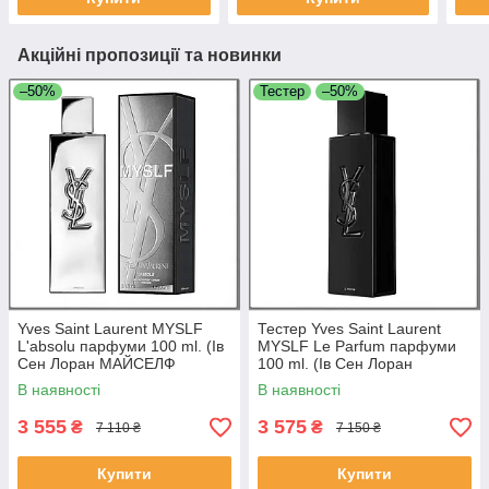
Акційні пропозиції та новинки
–50%
Тестер
–50%
Yves Saint Laurent MYSLF
Тестер Yves Saint Laurent
L'absolu парфуми 100 ml. (Ів
MYSLF Le Parfum парфуми
Сен Лоран МАЙСЕЛФ
100 ml. (Ів Сен Лоран
Абсолю)
МАЙСЕЛФ Ле Парфум)
В наявності
В наявності
3 555
3 575
₴
₴
7 110 ₴
7 150 ₴
Купити
Купити