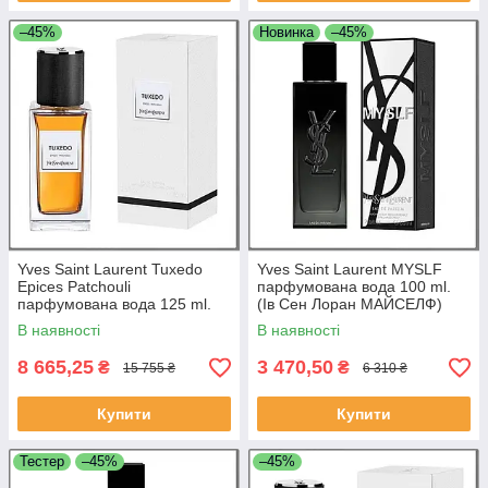
–45%
Новинка
–45%
Yves Saint Laurent Tuxedo
Yves Saint Laurent MYSLF
Epices Patchouli
парфумована вода 100 ml.
парфумована вода 125 ml.
(Ів Сен Лоран МАЙСЕЛФ)
(Ів Сен Лоран Такседо Епіс
В наявності
В наявності
Патчулі)
8 665,25
3 470,50
₴
₴
15 755 ₴
6 310 ₴
Купити
Купити
Тестер
–45%
–45%