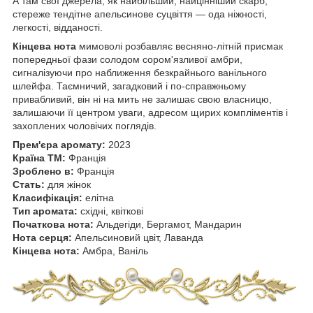
А там свої джерела, як найбільший, найцінніший скарб,
стереже тендітне апельсинове суцвіття — ода ніжності,
легкості, відданості.
Кінцева нота
мимоволі розбавляє весняно-літній присмак
попередньої фази солодом сором'язливої амбри,
сигналізуючи про наближення безкрайнього ванільного
шлейфа. Таємничий, загадковий і по-справжньому
привабливий, він ні на мить не залишає свою власницю,
залишаючи її центром уваги, адресом щирих компліментів і
захоплених чоловічих поглядів.
Прем'єра аромату:
2023
Країна ТМ:
Франція
Зроблено в:
Франція
Стать:
для жінок
Класифікація:
елітна
Тип аромата:
східні, квіткові
Початкова нота:
Альдегіди, Бергамот, Мандарин
Нота серця:
Апельсиновий цвіт, Лаванда
Кінцева нота:
Амбра, Ваніль