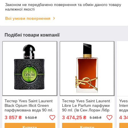
Законом не передбачено повернення та обмін даного товару
належної якості
Всі умови повернення
Подібні товари компанії
Тестер Yves Saint Laurent
Тестер Yves Saint Laurent
Yves
Black Opium Illicit Green
Libre Le Parfum парфуми
Inte
парфумована вода 90 ml.
90 ml. (Ів Ceн Лоран Лібр
вода
(Ів Сен Лоран Блек Опіум
Ле Парфум)
Лібр
3 857
3 474,25
4 3
₴
₴
5 510 ₴
5 345 ₴
Ілісет Грін)
Купити
Купити