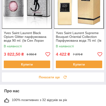
Yves Saint Laurent Black
Yves Saint Laurent Supreme
Opium Glitter парфумована
Bouquet Oriental Collection
вода 90 ml. (Ів Сен Лоран
Парфумована вода 75 ml. (Ів
Блек Опіум Гліттер)
Cen Лоран Суприм Букет)
В наявності
В наявності
3 822,50
4 422
₴
₴
6 950 ₴
7 370 ₴
Купити
Купити
Показати ще
Про нас
100% позитивних з 32 відгуків за рік