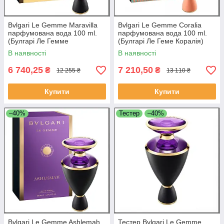
Bvlgari Le Gemme Maravilla
Bvlgari Le Gemme Coralia
парфумована вода 100 ml.
парфумована вода 100 ml.
(Булгарі Ле Гемме
(Булгарі Ле Геме Коралія)
Маравілла)
В наявності
В наявності
6 740,25
7 210,50
₴
₴
12 255 ₴
13 110 ₴
Купити
Купити
–40%
Тестер
–40%
Bvlgari Le Gemme Ashlemah
Тестер Bvlgari Le Gemme