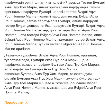
парфумерія оригінал, купити чоловічий аромат Тестер
Булгарі
Аква Пур Хом Марін
,
тільки оригінальна парфумерія, тільки
оригінальні парфуми Булгарі, чоловічі тестер Bvlgari Aqva
Pour Homme Marine, чоловічі парфуми тестер Bvlgari Aqva
Pour Homme, елітна парфумерія Булгарі, купити парфуми
тестер Bvlgari дешево, стійка парфумерія Булгарі,
Bvlgari Aqva
Pour Homme Marine тестер
, ціна тестера Bvlgari Aqva Pour
Homme, ноти тестера Bvlgari Aqva Pour Homme Marine, опис
Bvlgari Aqva Pour Homme Marine, замовити тестер
Bvlgari Aqva
Pour Homme Marine
, купити тестер
Bvlgari Aqva Pour Homme
Marine
оригінал.
[Тематика раздела:
Bvlgari Aqva Pour Homme, оригинал,
туалетная вода,
Булгари Аква Пур Хом Марин
, цена
парфюма, заказать парфюм
Булгари Аква Пур Хом Марин
,
ноты парфюма
Булгари Аква Пур Хом Марин
,
описание
Булгари Аква Пур Хом Марин
, заказать духи
онлайн
Булгари Аква Пур Хом Марин
,
купить духи
Булгари
Аква Пур Хом Марин
в Киеве и Украине, описание
Bvlgari
Aqva Pour Homme Marine
, мужской аромат
Bvlgari Aqva Pour
Homme Marine
]
Приховати