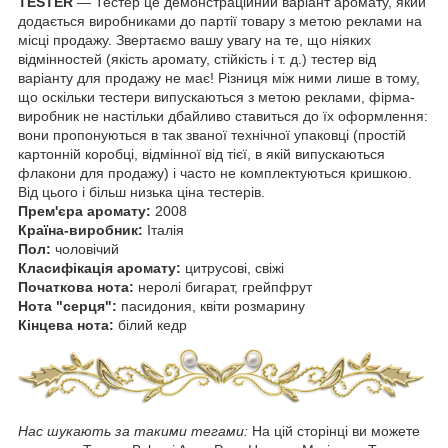
TESTER
― Тестер це демонстраційний варіант аромату, який
додається виробниками до партії товару з метою реклами на
місці продажу. Звертаємо вашу увагу на те, що ніяких
відмінностей (якість аромату, стійкість і т. д.) тестер від
варіанту для продажу не має! Різниця між ними лише в тому,
що оскільки тестери випускаються з метою реклами, фірма-
виробник не настільки дбайливо ставиться до їх оформлення:
вони пропонуються в так званої технічної упаковці (простій
картонній коробці, відмінної від тієї, в якій випускаються
флакони для продажу) і часто не комплектуються кришкою.
Від цього і більш низька ціна тестерів.
Прем'єра аромату:
2008
Країна-виробник:
Італія
Пол:
чоловічий
Класифікація аромату:
цитрусові, свіжі
Початкова нота:
неролі бигарат, грейпфрут
Нота "серця":
пасидония, квіти розмарину
Кінцева нота:
білий кедр
Нас шукають за такими тегами:
На цій сторінці ви можете