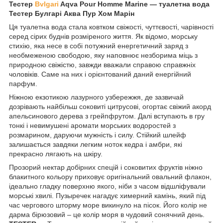
Тестер
Bvlgari
Aqva Pour Homme Marine ― туалетна вода
Тестер Булгарі Аква Пур Хом Марін
Ця туалетна вода стала ковтком свіжості, чуттєвості, чарівності
серед сірих буднів розміреного життя. Як відомо, морську
стихію, яка несе в собі потужний енергетичний заряд з
необмеженою свободою, яку наповнює незборима міць з
природною свіжістю, завжди вважали справою справжніх
чоловіків. Саме на них і орієнтований даний енергійний
парфум.
Ніжною екзотикою лазурного узбережжя, де зазвичай
дозрівають найбільш соковиті цитрусові, огортає свіжий акорд
апельсинового дерева з грейпфрутом. Далі вступають в гру
тонкі і невимушені аромати морських водоростей з
розмарином, даруючи мужність і силу. Стійкий шлейф
залишається завдяки легким ноток кедра і амбри, які
прекрасно лягають на шкіру.
Прозорий нектар добірних спецій і соковитих фруктів ніжно
блакитного кольору приховує оригінальний овальний флакон,
ідеально гладку поверхню якого, ніби з часом відшліфували
морські хвилі. Пузыречек нагадує химерний камінь, який під
час чергового шторму море викинуло на пісок. Його колір не
дарма бірюзовий – це колір моря в чудовий сонячний день.