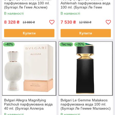
парфумована вода 100 ml.
Ashlemah парфумована вода
(Булгарі Ле Геме Асхлем)
100 ml. (Булгарі Ле Геме
Асхлем)
В наявності
В наявності
8 328
7 530
₴
₴
13 880 ₴
12 550 ₴
Купити
Купити
–40%
Тестер
–35%
Bvlgari Allegra Magnifying
Bvlgari Le Gemme Malakeos
Patchouli парфумована вода
парфумована вода 100 ml.
40 ml. (Булгарі Аллегра
(Булгарі Ле Гемме Малакеос)
Магнифинг Пачулі)
В наявності
В наявності