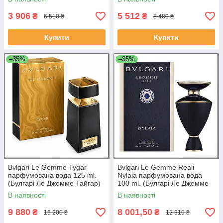
3 906
5 512
₴
₴
6 510 ₴
8 480 ₴
Купити
Купити
–35%
–35%
Bvlgari Le Gemme Tygar
Bvlgari Le Gemme Reali
парфумована вода 125 ml.
Nylaia парфумована вода
(Булгарі Ле Джемме Тайгар)
100 ml. (Булгарі Ле Джемме
Реалі Найлая)
В наявності
В наявності
9 880
8 001,50
₴
₴
15 200 ₴
12 310 ₴