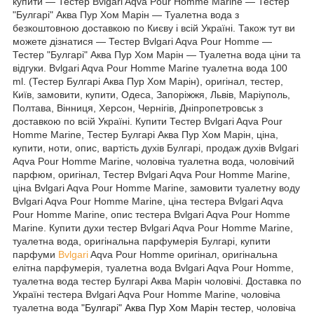
купити ― Тестер Bvlgari Aqva Pour Homme Marine ― Тестер
"Булгарі" Аква Пур Хом Марін ― Туалетна вода з
безкоштовною доставкою по Києву і всій Україні. Також тут ви
можете дізнатися ― Тестер Bvlgari Aqva Pour Homme ―
Тестер "Булгарі" Аква Пур Хом Марін ― Туалетна вода ціни та
відгуки. Bvlgari Aqva Pour Homme Marine туалетна вода 100
ml. (Тестер Булгарі Аква Пур Хом Марін), оригінал, тестер,
Київ, замовити, купити, Одеса, Запоріжжя, Львів, Маріуполь,
Полтава, Вінниця, Херсон, Чернігів, Дніпропетровськ з
доставкою по всій Україні. Купити Тестер Bvlgari Aqva Pour
Homme Marine, Тестер Булгарі Аква Пур Хом Марін, ціна,
купити, ноти, опис, вартість духів Булгарі, продаж духів Bvlgari
Aqva Pour Homme Marine, чоловіча туалетна вода, чоловічий
парфюм, оригінал, Тестер Bvlgari Aqva Pour Homme Marine,
ціна Bvlgari Aqva Pour Homme Marine, замовити туалетну воду
Bvlgari Aqva Pour Homme Marine, ціна тестера Bvlgari Aqva
Pour Homme Marine, опис тестера Bvlgari Aqva Pour Homme
Marine. Купити духи тестер Bvlgari Aqva Pour Homme Marine,
туалетна вода, оригінальна парфумерія Булгарі, купити
парфуми
Bvlgari
Aqva Pour Homme оригінал, оригінальна
елітна парфумерія, туалетна вода Bvlgari Aqva Pour Homme,
туалетна вода тестер Булгарі Аква Марін чоловічі. Доставка по
Україні тестера
Bvlgari Aqva Pour Homme Marine,
чоловіча
туалетна вода
"Булгарі" Аква Пур Хом Марін тестер
, чоловіча