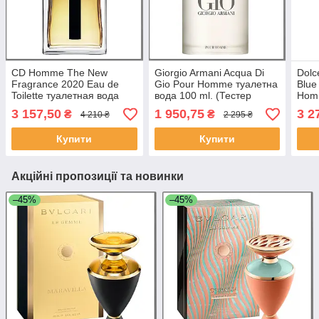
CD Homme The New
Giorgio Armani Acqua Di
Dolc
Fragrance 2020 Eau de
Gio Pour Homme туалетна
Blue
Toilette туалетная вода
вода 100 ml. (Тестер
Hom
100 ml. (Тестер Хом 2020
Армані Аква ді Джіо Пур
125 
3 157,50
1 950,75
3 2
₴
₴
4 210 ₴
2 295 ₴
Еау де Туалет)
Хом)
Сам
Купити
Купити
Акційні пропозиції та новинки
–45%
–45%