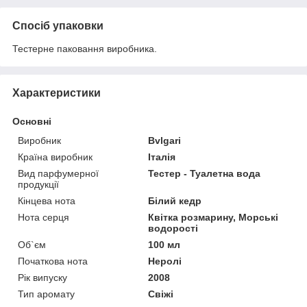
Спосіб упаковки
Тестерне паковання виробника.
Характеристики
Основні
Виробник
Bvlgari
Країна виробник
Італія
Вид парфумерної
Тестер - Туалетна вода
продукції
Кінцева нота
Білий кедр
Нота серця
Квітка розмарину, Морські
водорості
Об`єм
100 мл
Початкова нота
Неролі
Рік випуску
2008
Тип аромату
Свіжі