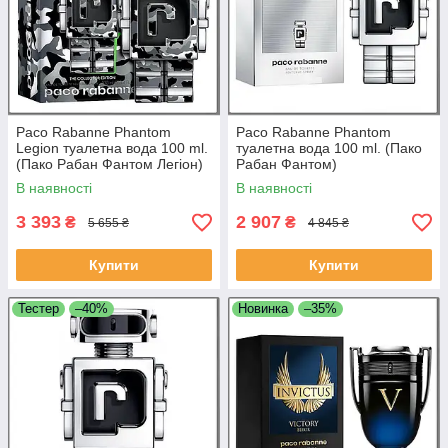
Paco Rabanne Phantom
Paco Rabanne Phantom
Legion туалетна вода 100 ml.
туалетна вода 100 ml. (Пако
(Пако Рабан Фантом Легіон)
Рабан Фантом)
В наявності
В наявності
3 393
2 907
₴
₴
5 655 ₴
4 845 ₴
Купити
Купити
Тестер
–40%
Новинка
–35%