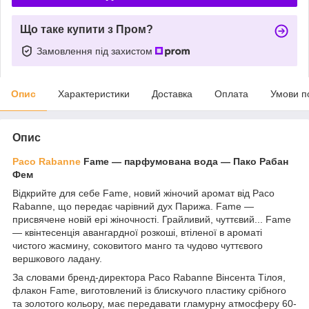
Що таке купити з Пром?
Замовлення під захистом
Опис
Характеристики
Доставка
Оплата
Умови п
Опис
Paco Rabanne
Fame — парфумована вода — Пако Рабан
Фем
Відкрийте для себе Fame, новий жіночий аромат від Paco
Rabanne, що передає чарівний дух Парижа. Fame —
присвячене новій ері жіночності. Грайливий, чуттєвий... Fame
— квінтесенція авангардної розкоші, втіленої в ароматі
чистого жасмину, соковитого манго та чудово чуттєвого
вершкового ладану.
За словами бренд-директора Paco Rabanne Вінсента Тілоя,
флакон Fame, виготовлений із блискучого пластику срібного
та золотого кольору, має передавати гламурну атмосферу 60-