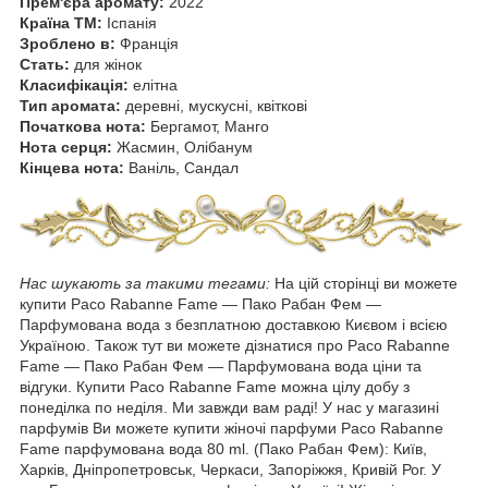
Прем'єра аромату:
2022
Країна ТМ:
Іспанія
Зроблено в:
Франція
Стать:
для жінок
Класифікація:
елітна
Тип аромата:
деревні, мускусні, квіткові
Початкова нота:
Бергамот, Манго
Нота серця:
Жасмин, Олібанум
Кінцева нота:
Ваніль, Сандал
Нас шукають за такими тегами:
На цій сторінці ви можете
купити Paco Rabanne Fame ― Пако Рабан Фем —
Парфумована вода з безплатною доставкою Києвом і всією
Україною. Також тут ви можете дізнатися про Paco Rabanne
Fame ― Пако Рабан Фем — Парфумована вода ціни та
відгуки. Купити Paco Rabanne Fame можна цілу добу з
понеділка по неділя. Ми завжди вам раді! У нас у магазині
парфумів Ви можете купити жіночі парфуми Paco Rabanne
Fame парфумована вода 80 ml. (Пако Рабан Фем): Київ,
Харків, Дніпропетровськ, Черкаси, Запоріжжя, Кривій Рог. У