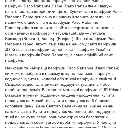
нас Безплатна доставка парфумів по Україні! Жіночі
парфуми Paco Rabanne Fame (Пако Рабан Фем): відгуки,
ціна, опис, характеристики, фото. Купити гарні парфуми Paco
Rabanne Fame дешевша в нашому інтернет-магазині за
найнижчою ціною. Такі ж парфуми Paco Rabanne
Fame оригінал ви можете знайти в асортименті магазинів
оригінальної парфумерії Летуаль (Letuale — летуаль),
Брокард (Brocard), Бонжур (Bonjour). Жіночі парфуми Paco
Rabanne гарної якості, та й втім на нашому сайті парфумів
JD-Kristall все парфуми гарної якості! Парфуми Україна.
Магазин парфумів Paco Rabanne, а саме офіційний сайт
парфумів.
Найкращі та найкращі парфуми Paco Rabanne (Пако Рабан)
ви можете вибрати в нашому інтернет-магазині парфумів і
водночас купити ці чоловічі або жіночі парфуми з Акції та зі
Скідкою, водночас отримати подарунок туш для вій або
пробник парфумів. В інтернет-магазині парфумерії JD-Kristall
Ви можете купити подарунок на день народження, купити
подарунок на Новий рік, купити подарунок на 8 березня,
чоловічий день, День Святого Валентина та інші не менш
важливі свята. Купити подарунок чоловікові або подарунок
жінці в нас дуже легко, водночас отримати безплатний
подарунок для себе туш або пробник парфумів. У нас ціни
нижче, ніж у таких інтернет-магазинах парфумерії: Мейкап