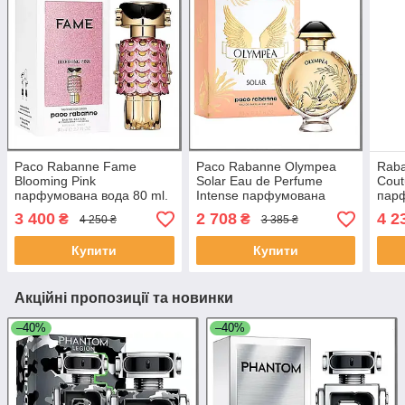
Paco Rabanne Fame
Paco Rabanne Olympea
Rab
Blooming Pink
Solar Eau de Perfume
Cout
парфумована вода 80 ml.
Intense парфумована
парф
(Пако Рабан Фем Блумінг
вода 80 ml. (Пако Рабан
(Раб
3 400
2 708
4 2
₴
₴
4 250 ₴
3 385 ₴
Пінк)
Олімпія Солар)
Едіш
Купити
Купити
Акційні пропозиції та новинки
–40%
–40%