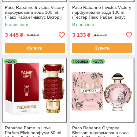
Paco Rabanne Invictus Victory
Paco Rabanne Invictus Victory
парфумована вода 100 ml.
парфумована вода 100 ml.
(Пако Рабан Інвіктус Вікторі)
(Тестер Пако Рабан Івіктус
Вікторі)
В наявності
В наявності
3 445
3 133
₴
₴
5 300 ₴
4 820 ₴
Купити
Купити
–25%
Новинка
–25%
Rabanne Fame In Love
Paco Rabanne Olympea
Parfum Elixir парфуми 80 ml.
Blossom парфумована вода