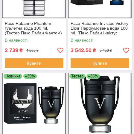
Paco Rabanne Phantom
Paco Rabanne Invictus Victory
туалетна вода 100 ml.
Elixir Парфумована вода 100
(Тестер Пако Рабан Фантом)
ml. (Пако Рабан Інвіктус
Вікторі Еліксир)
В наявності
В наявності
2 739
3 542,50
₴
₴
4 565 ₴
5 450 ₴
Купити
Купити
Новинка
–35%
Тестер
–35%