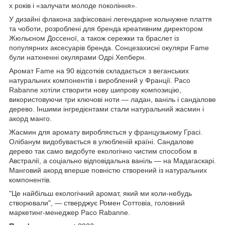
х років і «залучати молоде покоління».
У дизайні флакона зафіксовані легендарне кольчужне плаття
та чоботи, розроблені для бренда креативним директором
Жюльєном Доссеної, а також сережки та браслет із
популярних аксесуарів бренда. Сонцезахисні окуляри Fame
були натхненні окулярами Одрі Хепберн.
Аромат Fame на 90 відсотків складається з веганських
натуральних компонентів і вироблений у Франції. Paco
Rabanne хотіли створити нову шипрову композицію,
використовуючи три ключові ноти — ладан, ваніль і сандалове
дерево. Іншими інгредієнтами стали натуральний жасмин і
акорд манго.
Жасмин для аромату виробляється у французькому Грасі.
Олібанум видобувається в улюбленій країні. Сандалове
дерево так само видобуте екологічно чистим способом в
Австралії, а соціально відповідальна ваніль — на Мадагаскарі.
Манговий акорд вперше повністю створений із натуральних
компонентів.
"Це найбільш екологічний аромат, який ми коли-небудь
створювали", — стверджує Ромен Соттовіа, головний
маркетинг-менеджер Paco Rabanne.