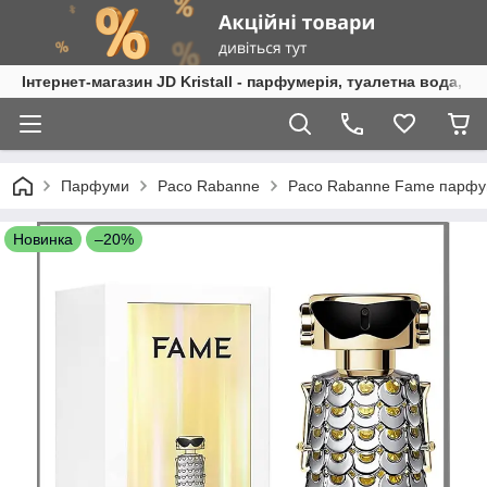
Інтернет-магазин JD Kristall - парфумерія, туалетна вода, 
Парфуми
Paco Rabanne
Paco Rabanne Fame парфум
Новинка
–20%