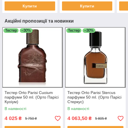
Купити
Купити
Акційні пропозиції та новинки
Тестер
–30%
Тестер
–30%
Тестер Orto Parisi Cuoium
Тестер Orto Parisi Stercus
парфуми 50 ml. (Орто Парісі
парфуми 50 ml. (Орто Парісі
Куоіум)
Стеркус)
В наявності
В наявності
4 025
4 063,50
₴
₴
5 750 ₴
5 805 ₴