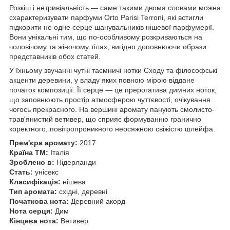
Розкіш і нетривіальність — саме такими двома словами можна
схарактеризувати парфуми Orto Parisi Terroni, які встигли
підкорити не одне серце шанувальників нішевої парфумерії.
Вони унікальні тим, що по-особливому розкриваються на
чоловічому та жіночому тілах, вигідно доповнюючи образи
представників обох статей.
У їхньому звучанні чутні таємничі нотки Сходу та філософські
акценти деревини, у владу яких повною мірою віддане
початок композиції. Її серце — це прерогатива димних ноток,
що заповнюють простір атмосферою чуттєвості, очікування
чогось прекрасного. На вершині аромату панують смолисто-
трав'янистий ветивер, що сприяє формуванню гранично
коректного, повітропроникного неосяжною свіжістю шлейфа.
Прем'єра аромату:
2017
Країна ТМ:
Італія
Зроблено в:
Нідерланди
Стать:
унісекс
Класифікація:
нішева
Тип аромата:
східні, деревні
Початкова нота:
Деревний акорд
Нота серця:
Дим
Кінцева нота:
Ветивер