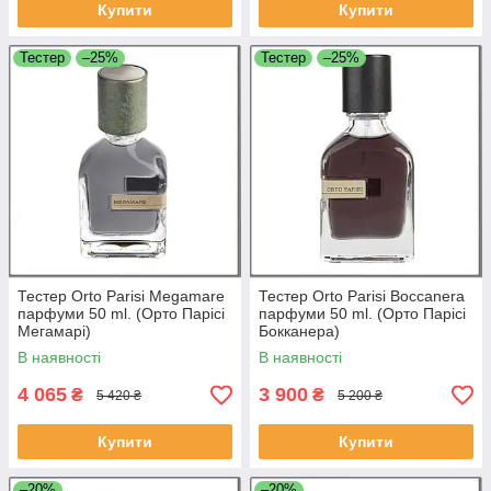
Купити
Купити
Тестер
–25%
Тестер
–25%
Тестер Orto Parisi Megamare
Тестер Orto Parisi Boccanera
парфуми 50 ml. (Орто Парісі
парфуми 50 ml. (Орто Парісі
Мегамарі)
Бокканера)
В наявності
В наявності
4 065
3 900
₴
₴
5 420 ₴
5 200 ₴
Купити
Купити
–20%
–20%