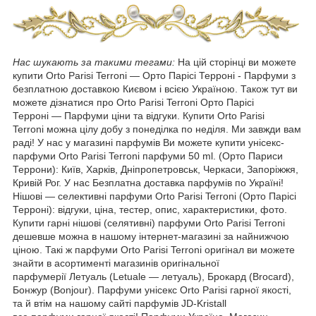
Нас шукають за такими тегами:
На цій сторінці ви можете
купити Orto Parisi Terroni — Орто Парісі Терроні - Парфуми з
безплатною доставкою Києвом і всією Україною. Також тут ви
можете дізнатися про Orto Parisi Terroni Орто Парісі
Терроні ― Парфуми ціни та відгуки. Купити Orto Parisi
Terroni можна цілу добу з понеділка по неділя. Ми завжди вам
раді! У нас у магазині парфумів Ви можете купити унісекс-
парфуми Orto Parisi Terroni парфуми 50 ml. (Орто Париси
Террони): Київ, Харків, Дніпропетровськ, Черкаси, Запоріжжя,
Кривій Рог. У нас Безплатна доставка парфумів по Україні!
Нішові — селективні парфуми Orto Parisi Terroni (Орто Парісі
Терроні): відгуки, ціна, тестер, опис, характеристики, фото.
Купити гарні нішові (селятивні) парфуми Orto Parisi Terroni
дешевше можна в нашому інтернет-магазині за найнижчою
ціною. Такі ж парфуми Orto Parisi Terroni оригінал ви можете
знайти в асортименті магазинів оригінальної
парфумерії Летуаль (Letuale — летуаль), Брокард (Brocard),
Бонжур (Bonjour). Парфуми унісекс Orto Parisi гарної якості,
та й втім на нашому сайті парфумів JD-Kristall