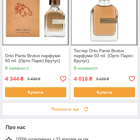
Тестер Orto Parisi Brutus
Orto Parisi Brutus парфуми
парфуми 50 ml. (Орто Парісі
50 ml. (Орто Парісі Брутус)
Брутус)
В наявності
В наявності
4 344
4 016
₴
₴
5 430 ₴
5 020 ₴
Купити
Купити
Показати ще
Про нас
100% позитивних з 32 відгуків за рік