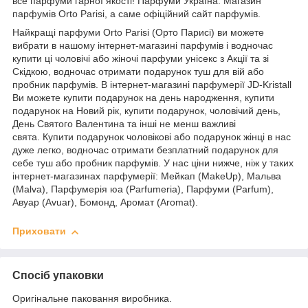
все парфуми гарної якості! Парфуми Україна. Магазин
парфумів Orto Parisi, а саме офіційний сайт парфумів.
Найкращі парфуми Orto Parisi (Орто Парисі) ви можете
вибрати в нашому інтернет-магазині парфумів і водночас
купити ці чоловічі або жіночі парфуми унісекс з Акції та зі
Скідкою, водночас отримати подарунок туш для вій або
пробник парфумів. В інтернет-магазині парфумерії JD-Kristall
Ви можете купити подарунок на день народження, купити
подарунок на Новий рік, купити подарунок, чоловічий день,
День Святого Валентина та інші не менш важливі
свята. Купити подарунок чоловікові або подарунок жінці в нас
дуже легко, водночас отримати безплатний подарунок для
себе туш або пробник парфумів. У нас ціни нижче, ніж у таких
інтернет-магазинах парфумерії: Мейкап (MakeUp), Мальва
(Malva), Парфумерія юа (Parfumeria), Парфуми (Parfum),
Авуар (Avuar), Бомонд, Аромат (Aromat).
Приховати
Спосіб упаковки
Оригінальне паковання виробника.