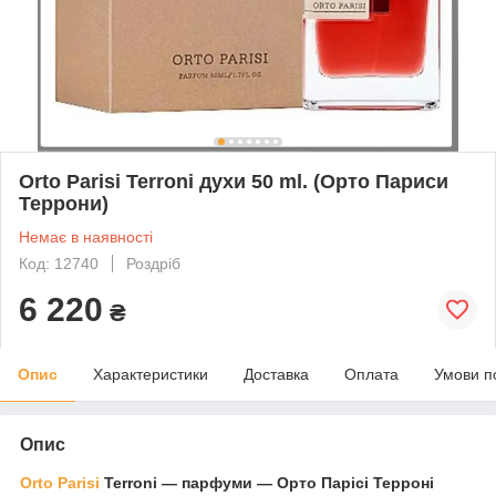
Orto Parisi Terroni духи 50 ml. (Орто Париси
Террони)
Немає в наявності
Код: 12740
Роздріб
6 220
₴
Опис
Характеристики
Доставка
Оплата
Умови п
Опис
Orto Parisi
Terroni — парфуми — Орто Парісі Терроні