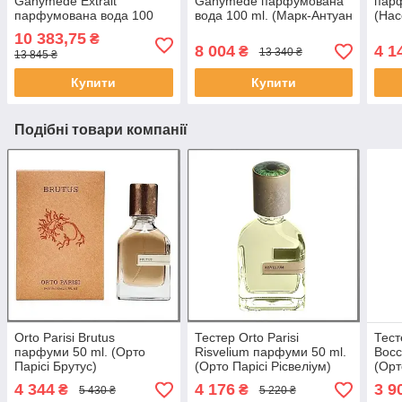
Ganymede Extrait
Ganymede парфумована
парф
парфумована вода 100
вода 100 ml. (Марк-Антуан
(Нас
ml. (Марк-Антуан Барруа
Барруа Ганімед)
10 383,75
₴
Ганімед Екстракт)
8 004
4 1
₴
13 340 ₴
13 845 ₴
Купити
Купити
Подібні товари компанії
Orto Parisi Brutus
Тестер Orto Parisi
Тест
парфуми 50 ml. (Орто
Risvelium парфуми 50 ml.
Bocc
Парісі Брутус)
(Орто Парісі Рісвеліум)
(Орт
4 344
4 176
3 9
₴
₴
5 430 ₴
5 220 ₴