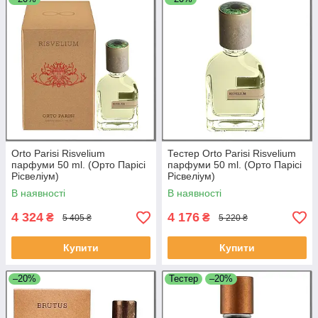
Orto Parisi Risvelium
Тестер Orto Parisi Risvelium
парфуми 50 ml. (Орто Парісі
парфуми 50 ml. (Орто Парісі
Рісвеліум)
Рісвеліум)
В наявності
В наявності
4 324
4 176
₴
₴
5 405 ₴
5 220 ₴
Купити
Купити
–20%
Тестер
–20%