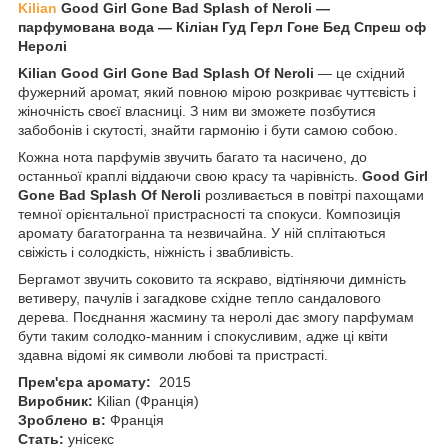
Kilian
Good Girl Gone Bad Splash of Neroli —
парфумована вода — Кіліан Гуд Герл Гоне Бед Спреш оф
Неролі
Kilian Good Girl Gone Bad Splash Of Neroli
— це східний
фужерний аромат, який повною мірою розкриває чуттєвість і
жіночність своєї власниці. З ним ви зможете позбутися
забобонів і скутості, знайти гармонію і бути самою собою.
Кожна нота парфумів звучить багато та насичено, до
останньої краплі віддаючи свою красу та чарівність.
Good Girl
Gone Bad Splash Of Neroli
розливається в повітрі пахощами
темної орієнтальної пристрасності та спокуси. Композиція
аромату багатогранна та незвичайна. У ній сплітаються
свіжість і солодкість, ніжність і звабливість.
Бергамот звучить соковито та яскраво, відтіняючи димність
ветиверу, пачулів і загадкове східне тепло сандалового
дерева. Поєднання жасмину та неролі дає змогу парфумам
бути таким солодко-манним і спокусливим, адже ці квіти
здавна відомі як символи любові та пристрасті.
Прем'єра аромату:
2015
Виробник:
Kilian (Франція)
Зроблено в:
Франція
Стать:
унісекс