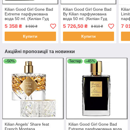
Kilian Good Girl Gone Bad
Kilian Good Girl Gone Bad
Kili
Extreme парфумована
By Kilian парфумована
Limi
вода 50 ml. (Киліан Гуд
вода 50 ml. (Киліан Гуд
парф
Герл Гоне Бед Бай
Герл Гоне Бед Бай Кіліан)
(Кил
5 358
5 726,50
7 0
₴
₴
8 930 ₴
8 810 ₴
Екстрим)
Бай 
Купити
Купити
Акційні пропозиції та новинки
–50%
Тестер
–45%
Kilian Angels' Share feat
Kilian Good Girl Gone Bad
French Montana
Extreme парфумована вода