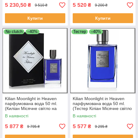
5 230,50
5 520
₴
₴
9 510 ₴
9 200 ₴
Купити
Купити
No clutch
–40%
Тестер
–40%
Kilian Moonlight in Heaven
Kilian Moonlight in Heaven
парфумована вода 50 ml.
парфумована вода 50 ml.
(Киліан Місячне світло на
(Тестер Кіліан Місячне світло
небесах) (Без клатча)
на небесах)
В наявності
В наявності
5 877
5 577
₴
₴
9 795 ₴
9 295 ₴