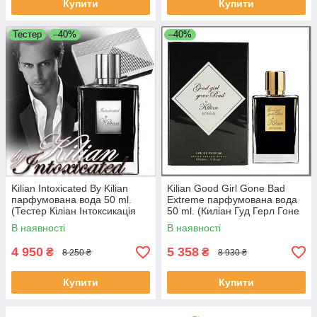
Купити
Купити
Тестер
–40%
–40%
Kilian Intoxicated By Kilian
Kilian Good Girl Gone Bad
парфумована вода 50 ml.
Extreme парфумована вода
(Тестер Кіліан Інтоксикація
50 ml. (Киліан Гуд Герл Гоне
Бай Кіліан)
Бед Бай Екстрим)
В наявності
В наявності
4 950
5 358
₴
₴
8 250 ₴
8 930 ₴
Купити
Купити