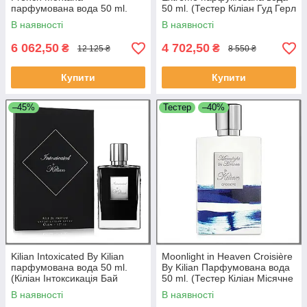
парфумована вода 50 ml.
50 ml. (Тестер Кіліан Гуд Герл
(Киліан Дола Ангелів
Гоне Бед Бай Екстрим)
В наявності
В наявності
Французька Монтана)
6 062,50
4 702,50
₴
₴
12 125 ₴
8 550 ₴
Купити
Купити
–45%
Тестер
–40%
Kilian Intoxicated By Kilian
Moonlight in Heaven Croisière
парфумована вода 50 ml.
By Kilian Парфумована вода
(Кіліан Інтоксикація Бай
50 ml. (Тестер Кіліан Місячне
Кіліан). No clutch.
світло на небесах)
В наявності
В наявності