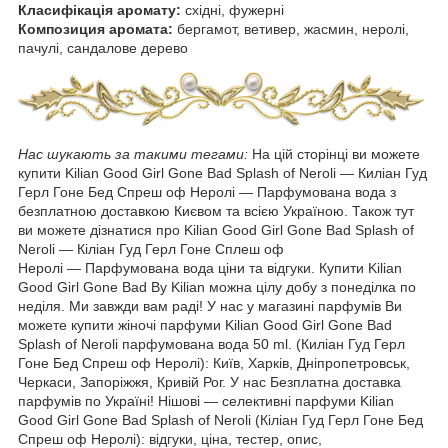
Класифікація аромату:
східні, фужерні
Композиция аромата:
бергамот, ветивер, жасмин, неролі,
пачулі, сандалове дерево
Нас шукають за такими тегами:
На цій сторінці ви можете
купити Kilian Good Girl Gone Bad Splash of Neroli ― Киліан Гуд
Герл Гоне Бед Спреш оф Неролі — Парфумована вода з
безплатною доставкою Києвом та всією Україною. Також тут
ви можете дізнатися про Kilian Good Girl Gone Bad Splash of
Neroli ― Кіліан Гуд Герл Гоне Сплеш оф
Неролі ― Парфумована вода ціни та відгуки. Купити Kilian
Good Girl Gone Bad By Kilian можна цілу добу з понеділка по
неділя. Ми завжди вам раді! У нас у магазині парфумів Ви
можете купити жіночі парфуми Kilian Good Girl Gone Bad
Splash of Neroli парфумована вода 50 ml. (Киліан Гуд Герл
Гоне Бед Спреш оф Неролі): Київ, Харків, Дніпропетровськ,
Черкаси, Запоріжжя, Кривій Рог. У нас Безплатна доставка
парфумів по Україні! Нішові — селективні парфуми Kilian
Good Girl Gone Bad Splash of Neroli (Кіліан Гуд Герл Гоне Бед
Спреш оф Неролі): відгуки, ціна, тестер, опис,