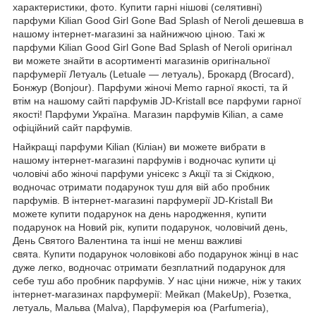
характеристики, фото. Купити гарні нішові (селятивні)
парфуми Kilian Good Girl Gone Bad Splash of Neroli дешевша в
нашому інтернет-магазині за найнижчою ціною. Такі ж
парфуми Kilian Good Girl Gone Bad Splash of Neroli оригінал
ви можете знайти в асортименті магазинів оригінальної
парфумерії Летуаль (Letuale — летуаль), Брокард (Brocard),
Бонжур (Bonjour). Парфуми жіночі Memo гарної якості, та й
втім на нашому сайті парфумів JD-Kristall все парфуми гарної
якості! Парфуми Україна. Магазин парфумів Kilian, а саме
офіційний сайт парфумів.
Найкращі парфуми Kilian (Кіліан) ви можете вибрати в
нашому інтернет-магазині парфумів і водночас купити ці
чоловічі або жіночі парфуми унісекс з Акції та зі Скідкою,
водночас отримати подарунок туш для вій або пробник
парфумів. В інтернет-магазині парфумерії JD-Kristall Ви
можете купити подарунок на день народження, купити
подарунок на Новий рік, купити подарунок, чоловічий день,
День Святого Валентина та інші не менш важливі
свята. Купити подарунок чоловікові або подарунок жінці в нас
дуже легко, водночас отримати безплатний подарунок для
себе туш або пробник парфумів. У нас ціни нижче, ніж у таких
інтернет-магазинах парфумерії: Мейкап (MakeUp), Розетка,
летуаль, Мальва (Malva), Парфумерія юа (Parfumeria),