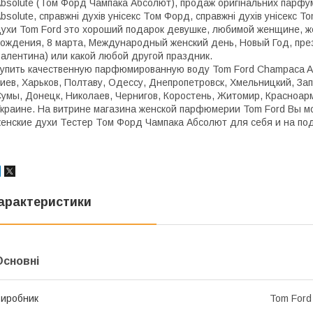
bsolute (Том Форд Чампака Абсолют), продаж оригінальних парфум
bsolute, справжні духів унісекс Том Форд, справжні духів унісекс 
ухи Tom Ford это хороший подарок девушке, любимой женщине, жен
ождения, 8 марта, Международный женский день, Новый Год, пре
алентина) или какой любой другой праздник.
упить качественную парфюмированную воду Tom Ford Champaca Abs
иев, Харьков, Полтаву, Одессу, Днепропетровск, Хмельницкий, За
умы, Донецк, Николаев, Чернигов, Коростень, Житомир, Красноарм
краине. На витрине магазина женской парфюмерии Tom Ford Вы м
енские духи Тестер Том Форд Чампака Абсолют для себя и на по
арактеристики
Основні
иробник
Tom Ford