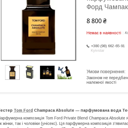
Форд Чампак
8 800 ₴
Немає в наявності
К
+380 (98) 662-65-91
Kyivstar
Законом не передбач
належної якості
Тестер
Tom Ford
Champaca Absolute ― парфумована вода Те
арфумерна композиція Tom Ford Private Blend Champaca Absolute 
к жінки, так і чоловіки (унісекс). Ця парфумерна композиція з'явила