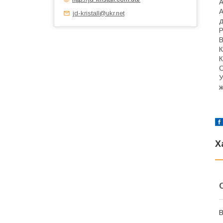
A
A
jd-kristall@ukr.net
д
Р
В
К
К
С
У
ж
Х
В