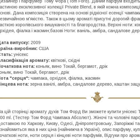
изайнер і парфумер Тому Фора (Tom Ford). Даний парфум входить в
астиною ексклюзивної колекції Private Blend, в якій кожна композиці
снові. Дана композиція створена на основі рідкісної есенції чампа
езвичайною м'якістю. Також в цьому ароматі присутні дорогий фр
асткою королівського вишуканості та благородства. Верхні ноти: кон
рхідея, фіалка і жасмин;базові Ноти: ваніль, амбра, сандалове де
ата випуску:
2009
раїна-виробник:
США
тать:
унісекс
ласифікація аромату:
квіткові, східні
очаткова нота:
коньяк, вино Токай, бергамот, дрік
оньяк, вино Токай, бергамот, дрік
ота "серця":
чампака, орхідея, фіалка, жасмин
інцева нота:
зерна ванілі, амбра, сандалове дерево, каштан зац
а цій сторінці аромату духів Том Форд Ви зможете купити унісек
00 ml. (Тестер Том Форд Чампака Абсолют). Жіночі та чоловічі п
оставкою по Харкову, Києву, Одесі, Дніпропетровську, Запоріжжі та 
знайомиться яка в них ціна (найнижча в Україні), опис парфуму, ку
очаткові ноти, ноти серця і кінцеві ноти парфумів, Відгуки про а