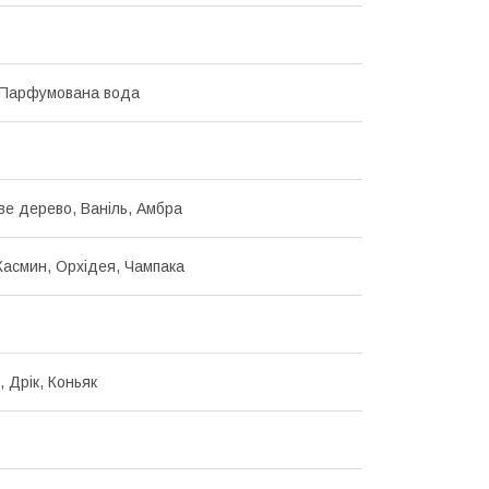
 Парфумована вода
е дерево, Ваніль, Амбра
Жасмин, Орхідея, Чампака
 Дрік, Коньяк