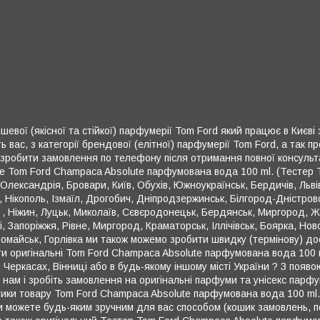
шевої (якісної та стійкої) парфумерії Tom Ford який працює в Києві
вас, з категорії брендової (елітної) парфумерії Tom Ford, а так 
 зробити замовлення по телефону після отримання повної консульт
е Tom Ford Champaca Absolute парфумована вода 100 ml. (Тестер Т
лександрія, Бровари, Київ, Обухів, Южноукраїнськ, Бердичів, Львів,
, Нікополь, Ізмаїл, Дрогобич, Дніпродзержинськ, Білгород-Дністро
 , Ніжин, Луцьк, Миколаїв, Сєвєродонецьк, Бердянськ, Миргород, Жи
, Запоріжжя, Рівне, Миргород, Краматорськ, Іллічівськ, Боярка, Нов
вомайськ, Горлівка ми також можемо зробити швидку (термінову) до
ити оригінальні Tom Ford Champaca Absolute парфумована вода 100 
, Черкасах, Вінниці або в будь-якому іншому місті України ? З появо
 нам і зробіть замовлення на оригінальні парфуми та унісекс парф
истики товару Tom Ford Champaca Absolute парфумована вода 100 m
 можете будь-яким зручним для вас способом (кошик замовлень, по