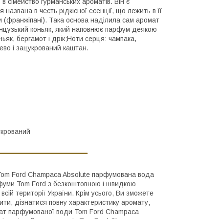
 сімейство гурманських ароматів. Він є
я названа в честь рідкісної есенції, що лежить в її
ки (франжіпані). Така основа наділила сам аромат
анцузький коньяк, який наповнює парфум деякою
ьяк, бергамот і дрік;Ноти серця: чампака,
рево і зацукрований каштан.
укрований
с Tom Ford Champaca Absolute парфумована вода
арфуми Tom Ford з безкоштовною і швидкою
всій території України. Крім усього, Ви зможете
пити, дізнатися повну характеристику аромату,
ромат парфумованої води Tom Ford Champaca