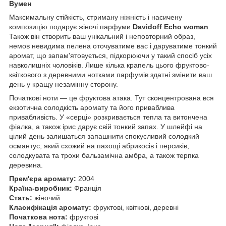
Вумен
Максимальну стійкість, стриману ніжність і насичену
композицію подарує жіночі парфуми
Davidoff Echo woman
.
Також він створить ваш унікальний і неповторний образ,
немов невидима пелена оточуватиме вас і даруватиме тонкий
аромат, що запам'ятовується, підкорюючи у такий спосіб усіх
навколишніх чоловіків. Лише кілька крапель цього фруктово-
квіткового з деревними нотками парфумів здатні змінити ваш
день у кращу незамінну сторону.
Початкові ноти — це фруктова атака. Тут сконцентрована вся
екзотична солодкість аромату та його приваблива
привабливість. У «серці» розкривається тепла та витончена
фіалка, а також ірис дарує свій тонкий запах. У шлейфі на
цілий день залишаться запашнити спокусливий солодкий
османтус, який схожий на пахощі абрикосів і персиків,
солодкувата та трохи бальзамічна амбра, а також терпка
деревина.
Прем'єра аромату:
2004
Країна-виробник:
Франція
Стать:
жіночий
Класифікація аромату:
фруктові, квіткові, деревні
Початкова нота:
фруктові