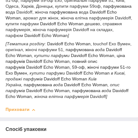
51-оф, парфуми 59-оф Ехо, оригінальні парфуми 51, Київ,
Одеса, Харків, Донецьк, купити парфуми 59оф,
парфумована
вода Davidoff, жіноча
парфумована
вода
Davidoff Echo
Woman
, аромат для жінок, жіноча елітна парфумерія Davidoff,
купити парфуми
Davidoff Echo Woman
дешево, справжня
парфумерія, жіноча парфумерія Davidoff на складах,
парфюм
Davidoff Echo Woman
]
[Тематика розділу:
Davidoff Echo Woman,
touchof Ехо Вумен,
оригінал, жіночі парфуми 51,
парфумована
вода
Davidoff
Echo Woman
, купити парфуми
Davidoff Echo Woman, ціна
парфумів Davidoff Echo Woman, повний опис
парфумів Davidoff Echo Woman, 59-оф, жіночі парфуми 51-го
Ехо Вумен,
купити парфуми
Davidoff Echo Woman
в Києві,
продажі парфумів
Davidoff Echo Woman
Київ
Україна,
парфумована
вода
Davidoff Echo Woman
, опис
парфумів
Davidoff Echo Woman
,
парфумована
вода
Davidoff
Echo Woman
, жіноча
елітна парфумерія
Davidoff
]
Приховати
Спосіб упаковки