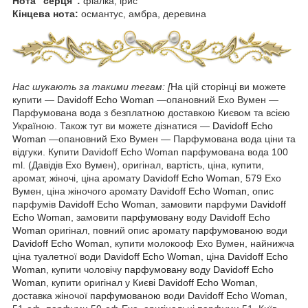
Нота "серця":
фіалка, ірис
Кінцева нота:
османтус, амбра, деревина
Нас шукають за такими
тегам:
[
На цій сторінці ви можете
купити —
Davidoff Echo Woman
―опановний Ехо Вумен ―
Парфумована вода з безплатною доставкою Києвом та всією
Україною. Також тут ви можете дізнатися ―
Davidoff Echo
Woman
―опановний Ехо Вумен ― Парфумована вода ціни та
відгуки.
Купити Davidoff Echo Woman парфумована вода 100
ml. (Давідів Ехо Вумен), оригінал, вартість, ціна, купити,
аромат, жіночі, ціна аромату
Davidoff Echo Woman
, 579 Ехо
Вумен, ціна жіночого аромату
Davidoff Echo Woman
, опис
парфумів
Davidoff Echo Woman
, замовити парфуми
Davidoff
Echo Woman
, замовити
парфумовану
воду
Davidoff Echo
Woman
оригінал, повний опис аромату
парфумованою
води
Davidoff Echo Woman
, купити молокооф Ехо Вумен, найнижча
ціна туалетної води
Davidoff Echo Woman
, ціна
Davidoff Echo
Woman
, купити чоловічу
парфумовану
воду
Davidoff Echo
Woman
, купити оригінал у Києві
Davidoff Echo Woman
,
доставка жіночої
парфумованою
води
Davidoff Echo Woman
,