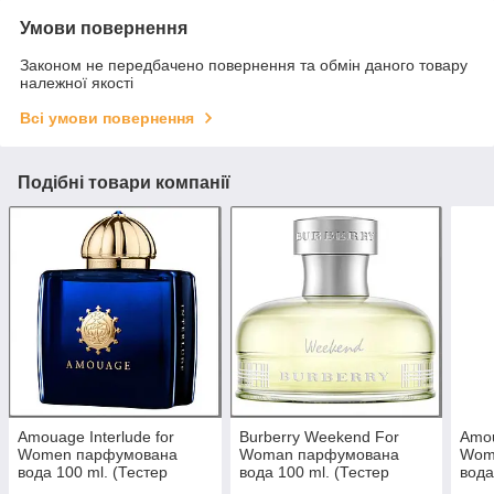
Умови повернення
Законом не передбачено повернення та обмін даного товару
належної якості
Всі умови повернення
Подібні товари компанії
Amouage Interlude for
Burberry Weekend For
Amou
Women парфумована
Woman парфумована
Wom
вода 100 ml. (Тестер
вода 100 ml. (Тестер
вода
Амуаж Інтерлюд Фор
Барбері Вікенд Фо Вумен)
Інте