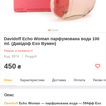
Davidoff Echo Woman парфумована вода 100
ml. (Давідоф Ехо Вумен)
Немає в наявності
Код: 9974
Роздріб
450
₴
Опис
Характеристики
Доставка
Оплата
Умови п
Опис
Davidoff
Echo Woman — парфумована вода — 594фф Ехо