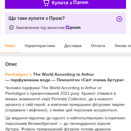
Купити з
Що таке купити з Пром?
Замовлення під захистом
Опис
Характеристики
Доставка
Оплата
Умови п
Опис
Penhaligon`s
The World According to Arthur
― парфумована вода — Пенхалігон «Світ очима Артура»
Чоловічі парфуми The World According to Arthur от
Penhaligon’s презентований 2021 року. Аромат з'явився в
межах знаменитої серії Portraits Collection, де в кожного
аромату є свій герой, а ковпачки прикрашені фігурами тварин
(справжніх і міфічних), з якими цей персонаж асоціюється.
Це видання відсилає до одного з найпопулярніших історичних
персонажів Великобританії — до легендарного короля
Артура. Флакон прикрашений фігурою голови дракона.