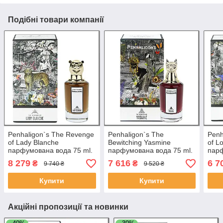
Подібні товари компанії
Penhaligon`s The Revenge
Penhaligon`s The
Penh
of Lady Blanche
Bewitching Yasmine
of L
парфумована вода 75 ml.
парфумована вода 75 ml.
парф
(Пенхалігон Місткість леді
(Пенхалігон Чарівний
(Пен
8 279
7 616
6 7
₴
₴
9 740 ₴
9 520 ₴
Бланш)
Ясмін)
лор
Купити
Купити
Акційні пропозиції та новинки