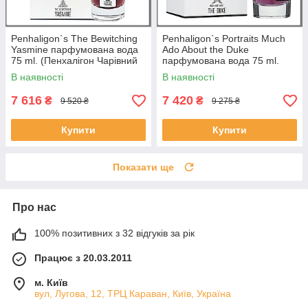
Penhaligon`s The Bewitching
Penhaligon`s Portraits Much
Yasmine парфумована вода
Ado About the Duke
75 ml. (Пенхалігон Чарівний
парфумована вода 75 ml.
Ясмін)
(Пенхалігон багато шуму
В наявності
В наявності
обжуй)
7 616
7 420
₴
₴
9 520 ₴
9 275 ₴
Купити
Купити
Показати ще
Про нас
100% позитивних з 32 відгуків за рік
Працює з 20.03.2011
м. Київ
вул, Лугова, 12, ТРЦ Караван, Київ, Україна