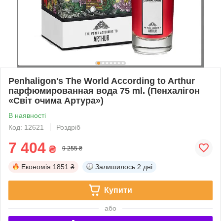
Penhaligon's The World According to Arthur
парфюмированная вода 75 ml. (Пенхалігон
«Світ очима Артура»)
В наявності
Код: 12621
Роздріб
7 404
₴
9 255 ₴
Економія
1851 ₴
Залишилось
2 дні
Купити
або