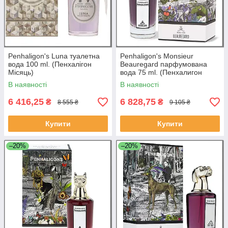
Penhaligon's Luna туалетна
Penhaligon's Monsieur
вода 100 ml. (Пенхалігон
Beauregard парфумована
Місяць)
вода 75 ml. (Пенхалигон
Месьє Борегар)
В наявності
В наявності
6 416,25
6 828,75
₴
₴
8 555 ₴
9 105 ₴
Купити
Купити
–20%
–20%