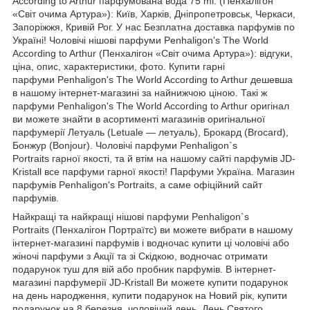
According to Arthur парфумована вода 75 ml. (Пенхалігон
«Світ очима Артура»): Київ, Харків, Дніпропетровськ, Черкаси,
Запоріжжя, Кривій Рог. У нас Безплатна доставка парфумів по
Україні! Чоловічі нішові парфуми Penhaligon's The World
According to Arthur (Пенхалігон «Світ очима Артура»): відгуки,
ціна, опис, характеристики, фото. Купити гарні
парфуми Penhaligon's The World According to Arthur дешевша
в нашому інтернет-магазині за найнижчою ціною. Такі ж
парфуми Penhaligon's The World According to Arthur оригінал
ви можете знайти в асортименті магазинів оригінальної
парфумерії Летуаль (Letuale — летуаль), Брокард (Brocard),
Бонжур (Bonjour). Чоловічі парфуми Penhaligon`s
Portraits гарної якості, та й втім на нашому сайті парфумів JD-
Kristall все парфуми гарної якості! Парфуми Україна. Магазин
парфумів Penhaligon's Portraits, а саме офіційний сайт
парфумів.
Найкращі та найкращі нішові парфуми Penhaligon`s
Portraits (Пенхалігон Портраїтс) ви можете вибрати в нашому
інтернет-магазині парфумів і водночас купити ці чоловічі або
жіночі парфуми з Акції та зі Скідкою, водночас отримати
подарунок туш для вій або пробник парфумів. В інтернет-
магазині парфумерії JD-Kristall Ви можете купити подарунок
на день народження, купити подарунок на Новий рік, купити
подарунок на 8 березня, чоловічий день, День Святого