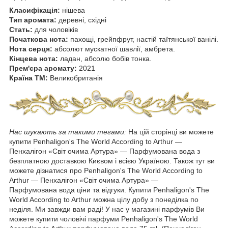
Класифікація:
нішева
Тип аромата:
деревні, східні
Стать:
для чоловіків
Початкова нота:
пахощі, грейпфрут, настій таїтянської ванілі.
Нота серця:
абсолют мускатної шавлії, амбрета.
Кінцева нота:
ладан, абсолю бобів тонка.
Прем'єра аромату:
2021
Країна ТМ:
Великобританія
Нас шукають за такими тегами:
На цій сторінці ви можете
купити Penhaligon's The World According to Arthur ―
Пенхалігон «Світ очима Артура» — Парфумована вода з
безплатною доставкою Києвом і всією Україною. Також тут ви
можете дізнатися про Penhaligon's The World According to
Arthur — Пенхалігон «Світ очима Артура» ―
Парфумована вода ціни та відгуки. Купити Penhaligon's The
World According to Arthur можна цілу добу з понеділка по
неділя. Ми завжди вам раді! У нас у магазині парфумів Ви
можете купити чоловічі парфуми Penhaligon's The World