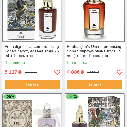
Penhaligon's Uncompromising
Penhaligon's Uncompromising
Sohan парфумована вода 75
Sohan парфумована вода 75
ml. (Пенхалігон
ml. (Тестер Пенхалігон
Безкомпромісний Сохан)
Безкомпромісний Сохан)
В наявності
В наявності
5 117
4 886
₴
₴
7 310 ₴
6 980 ₴
Купити
Купити
–25%
–25%