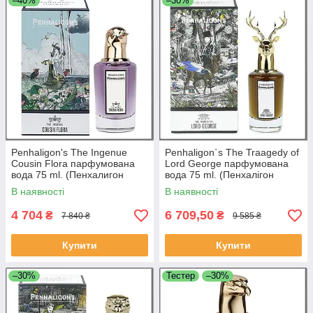
–40%
–30%
Penhaligon's The Ingenue
Penhaligon`s The Traagedy of
Cousin Flora парфумована
Lord George парфумована
вода 75 ml. (Пенхалигон
вода 75 ml. (Пенхалігон
Кузіна Флора)
кардіолог лорда Джорджа)
В наявності
В наявності
4 704
6 709,50
₴
₴
7 840 ₴
9 585 ₴
Купити
Купити
–30%
Тестер
–30%