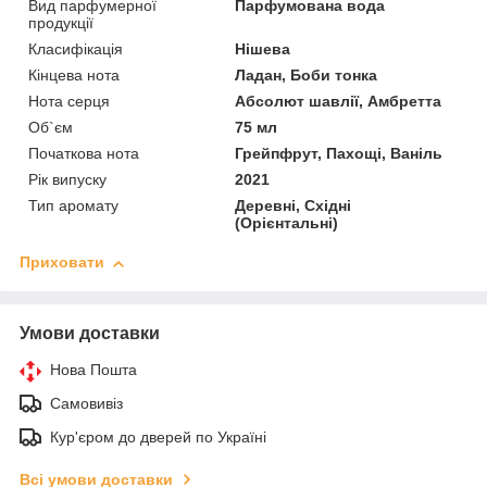
Вид парфумерної
Парфумована вода
продукції
Класифікація
Нішева
Кінцева нота
Ладан, Боби тонка
Нота серця
Абсолют шавлії, Амбретта
Об`єм
75 мл
Початкова нота
Грейпфрут, Пахощі, Ваніль
Рік випуску
2021
Тип аромату
Деревні, Східні
(Орієнтальні)
Приховати
Умови доставки
Нова Пошта
Самовивіз
Кур'єром до дверей по Україні
Всі умови доставки