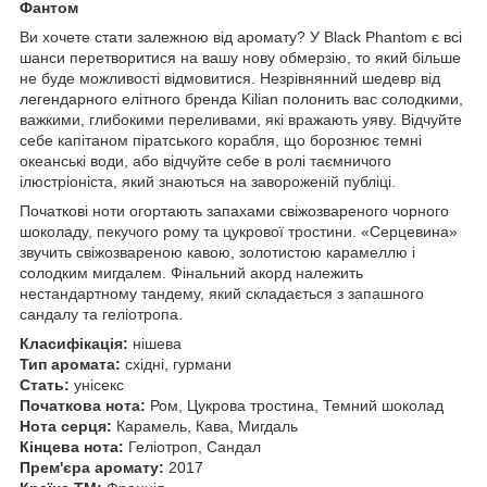
Фантом
Ви хочете стати залежною від аромату? У Black Phantom є всі
шанси перетворитися на вашу нову обмерзію, то який більше
не буде можливості відмовитися. Незрівнянний шедевр від
легендарного елітного бренда Kilian полонить вас солодкими,
важкими, глибокими переливами, які вражають уяву. Відчуйте
себе капітаном піратського корабля, що борознює темні
океанські води, або відчуйте себе в ролі таємничого
ілюстріоніста, який знаються на завороженій публіці.
Початкові ноти огортають запахами свіжозвареного чорного
шоколаду, пекучого рому та цукрової тростини. «Серцевина»
звучить свіжозвареною кавою, золотистою карамеллю і
солодким мигдалем. Фінальний акорд належить
нестандартному тандему, який складається з запашного
сандалу та геліотропа.
Класифікація:
нішева
Тип аромата:
східні, гурмани
Стать:
унісекс
Початкова нота:
Ром, Цукрова тростина, Темний шоколад
Нота серця:
Карамель, Кава, Мигдаль
Кінцева нота:
Геліотроп, Сандал
Прем'єра аромату:
2017