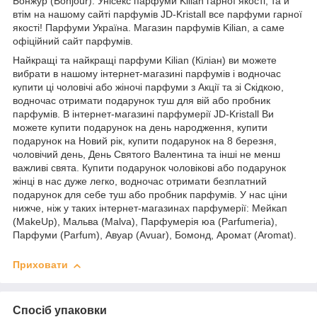
Бонжур (Bonjour). Унісекс парфуми Kilian гарної якості, та й
втім на нашому сайті парфумів JD-Kristall все парфуми гарної
якості! Парфуми Україна. Магазин парфумів Kilian, а саме
офіційний сайт парфумів.
Найкращі та найкращі парфуми Kilian (Кіліан) ви можете
вибрати в нашому інтернет-магазині парфумів і водночас
купити ці чоловічі або жіночі парфуми з Акції та зі Скідкою,
водночас отримати подарунок туш для вій або пробник
парфумів. В інтернет-магазині парфумерії JD-Kristall Ви
можете купити подарунок на день народження, купити
подарунок на Новий рік, купити подарунок на 8 березня,
чоловічий день, День Святого Валентина та інші не менш
важливі свята. Купити подарунок чоловікові або подарунок
жінці в нас дуже легко, водночас отримати безплатний
подарунок для себе туш або пробник парфумів. У нас ціни
нижче, ніж у таких інтернет-магазинах парфумерії: Мейкап
(MakeUp), Мальва (Malva), Парфумерія юа (Parfumeria),
Парфуми (Parfum), Авуар (Avuar), Бомонд, Аромат (Aromat).
Приховати
Спосіб упаковки