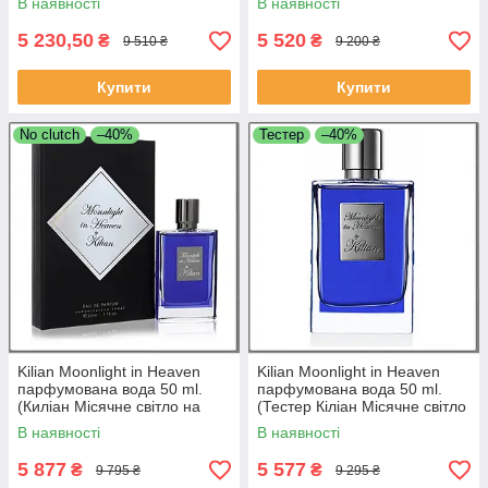
В наявності
В наявності
5 230,50
5 520
₴
₴
9 510 ₴
9 200 ₴
Купити
Купити
No clutch
–40%
Тестер
–40%
Kilian Moonlight in Heaven
Kilian Moonlight in Heaven
парфумована вода 50 ml.
парфумована вода 50 ml.
(Киліан Місячне світло на
(Тестер Кіліан Місячне світло
небесах) (Без клатча)
на небесах)
В наявності
В наявності
5 877
5 577
₴
₴
9 795 ₴
9 295 ₴