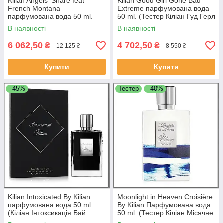
Kilian Angels' Share feat
Kilian Good Girl Gone Bad
French Montana
Extreme парфумована вода
парфумована вода 50 ml.
50 ml. (Тестер Кіліан Гуд Герл
(Киліан Дола Ангелів
Гоне Бед Бай Екстрим)
В наявності
В наявності
Французька Монтана)
6 062,50
4 702,50
₴
₴
12 125 ₴
8 550 ₴
Купити
Купити
–45%
Тестер
–40%
Kilian Intoxicated By Kilian
Moonlight in Heaven Croisière
парфумована вода 50 ml.
By Kilian Парфумована вода
(Кіліан Інтоксикація Бай
50 ml. (Тестер Кіліан Місячне
Кіліан). No clutch.
світло на небесах)