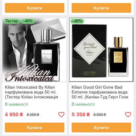
Купити
Купити
Тестер
–40%
–40%
Kilian Intoxicated By Kilian
Kilian Good Girl Gone Bad
парфумована вода 50 ml.
Extreme парфумована вода
(Тестер Кіліан Інтоксикація
50 ml. (Киліан Гуд Герл Гоне
Бай Кіліан)
Бед Бай Екстрим)
В наявності
В наявності
4 950
5 358
₴
₴
8 250 ₴
8 930 ₴
Купити
Купити