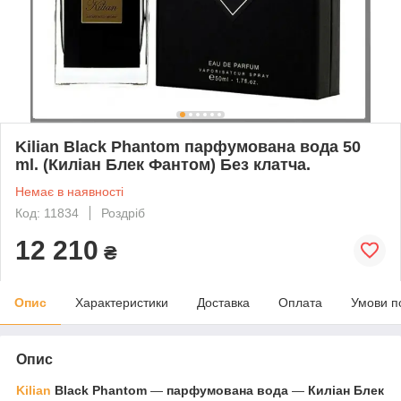
Kilian Black Phantom парфумована вода 50
ml. (Киліан Блек Фантом) Без клатча.
Немає в наявності
Код: 11834
Роздріб
12 210
₴
Опис
Характеристики
Доставка
Оплата
Умови п
Опис
Kilian
Black Phantom
―
парфумована вода
―
Киліан Блек