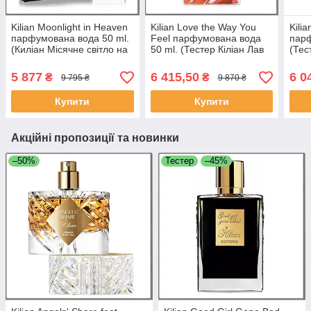
Kilian Moonlight in Heaven
Kilian Love the Way You
Kilia
парфумована вода 50 ml.
Feel парфумована вода
парф
(Киліан Місячне світло на
50 ml. (Тестер Кіліан Лав
(Тес
небесах) (Без клатча)
Зе Вей Ю Філ)
у ко
5 877
6 415,50
6 0
₴
₴
9 795 ₴
9 870 ₴
Купити
Купити
Акційні пропозиції та новинки
–50%
Тестер
–45%