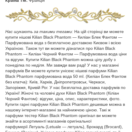
Країна ТМ:
Франція
Нас шукають за такими тегами:
На цій сторінці ви можете
купити нішові Kilian Black Phantom ― Киліан Блек Фантом —
Парфумована вода з безплатною доставкою Києвом і всією
Україною. Також тут ви можете дізнатися про Kilian Black
Phantom ― Киліан Чорний Фантом — Парфумована вода ціни
та відгуки. Купити Kilian Black Phantom можна цілу добу з
понеділка по неділя. Ми завжди вам раді! У нас у магазині
парфумів Ви можете купити унісекс нішеві парфуми Kilian
Black Phantom парфумована вода 50 ml. (Киліан Блек Фантом
без клатча): Київ, Харків, Дніпропетровськ, Черкаси,
Запоріжжя, Кривій Рог. У нас Безплатна доставка парфумів по
Україні! Жіночі та чоловічі духи Kilian Black Phantom (Кіліан
Чорний Фантом): відгуки, ціна, опис, характеристики, фото.
Купити гарні парфуми Kilian Black Phantom дешевше можна в
нашому інтернет-магазині за найнижчою ціною. Такі ж
парфуми тестер Kilian Black Phantom оригінал ви можете
знайти в асортименті магазинів оригінальної
парфумерії Летуаль (Letuale — летуаль), Брокард (Brocard),