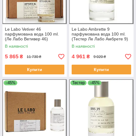
Le Labo Vetiver 46
Le Labo Ambrette 9
парфумована вода 100 ml.
парфумована вода 100 ml.
(Ле Лабо Ветивер 46)
(Тестер Ле Лабо Амбрете 9)
В наявності
В наявності
5 865
4 961
₴
₴
11 730 ₴
9 020 ₴
Купити
Купити
–45%
Тестер
–45%