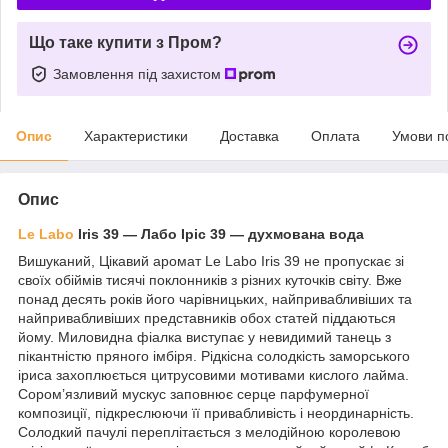
Що таке купити з Пром?
Замовлення під захистом
Опис
Характеристики
Доставка
Оплата
Умови п
Опис
Le Labo
Iris 39 — Лабо Іріс 39 — духмована вода
Вишуканий, Цікавий аромат Le Labo Iris 39 не пропускає зі
своїх обіймів тисячі поклонників з різних куточків світу. Вже
понад десять років його чарівницьких, найпривабливіших та
найпривабливіших представників обох статей піддаються
йому. Миловидна фіалка виступає у невидимий танець з
пікантністю пряного імбіря. Рідкісна солодкість заморського
іриса захоплюється цитрусовими мотивами кислого лайма.
Сором’язливий мускус заповнює серце парфумерної
композиції, підкреслюючи її привабливість і неординарність.
Солодкий пачулі переплітається з мелодійною королевою