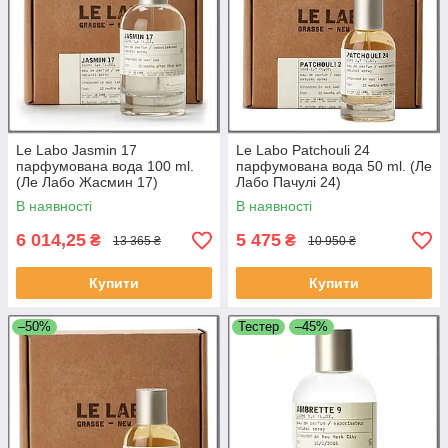
Le Labo Jasmin 17
Le Labo Patchouli 24
парфумована вода 100 ml.
парфумована вода 50 ml. (Ле
(Ле Лабо Жасмин 17)
Лабо Пачулі 24)
В наявності
В наявності
6 014,25
5 475
₴
₴
13 365 ₴
10 950 ₴
Купити
Купити
–50%
Тестер
–45%