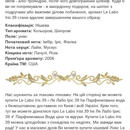
квітів - алої трояндою, після чого довгограйний шлейф. Куди б
ви не попрямували - в закордонну подорож, на шопінг з
подругами або важливе ділове побачення, аромат Le Labo
Iris 39 стане вдалим завершенням вашого образу.
Класифікація:
Нішева
Тип аромата:
Кольорові, Шипрові
Поле:
унікс
Початковий нота:
Імбір, Іріс, Фіалка
Нота серця:
Лайм, Мускус
Кінцева нота:
Пачулі, Роза
Прем'єра аромату:
2006
Країна ТМ:
США
Нас шукають за такими тегами:
На цій сторінці ви можете
купити Le Labo Iris 39 ▫ Ле Лабо Іріс 39 he Парфюмована вода
з безкоштовною доставкою по Києві і всій Україні. Крім того,
тут ви можете дізнатися про Le Labo Irist 39 he Ле Лабо Ірис
39 ✔ Парфюмована Вода ціни та відгуки. Купити Le Labo Iris
39 можна цілодобово з понеділка по неділях. Ми завжди вам
раді! У нас в магазині духів Ви можете купити нішевий Унікс Le