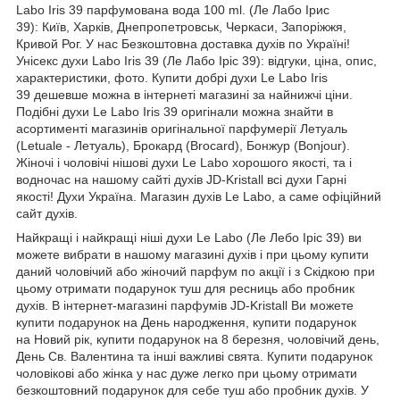
Labo Iris 39 парфумована вода 100 ml. (Ле Лабо Ірис
39): Київ, Харків, Днепропетровськ, Черкаси, Запоріжжя,
Кривой Рог. У нас Безкоштовна доставка духів по Україні!
Унісекс духи Labo Iris 39 (Ле Лабо Іріс 39): відгуки, ціна, опис,
характеристики, фото. Купити добрі духи Le Labo Iris
39 дешевше можна в інтернеті магазині за найнижчі ціни.
Подібні духи Le Labo Iris 39 оригінали можна знайти в
асортименті магазинів оригінальної парфумерії Летуаль
(Letuale - Летуаль), Брокард (Brocard), Бонжур (Bonjour).
Жіночі і чоловічі нішові духи Le Labo хорошого якості, та і
водночас на нашому сайті духів JD-Kristall всі духи Гарні
якості! Духи Україна. Магазин духів Le Labo, а саме офіційний
сайт духів.
Найкращі і найкращі ніші духи Le Labo (Ле Лебо Іріс 39) ви
можете вибрати в нашому магазині духів і при цьому купити
даний чоловічий або жіночий парфум по акції і з Скідкою при
цьому отримати подарунок туш для ресниць або пробник
духів. В інтернет-магазині парфумів JD-Kristall Ви можете
купити подарунок на День народження, купити подарунок
на Новий рік, купити подарунок на 8 березня, чоловічий день,
День Св. Валентина та інші важливі свята. Купити подарунок
чоловікові або жінка у нас дуже легко при цьому отримати
безкоштовний подарунок для себе туш або пробник духів. У