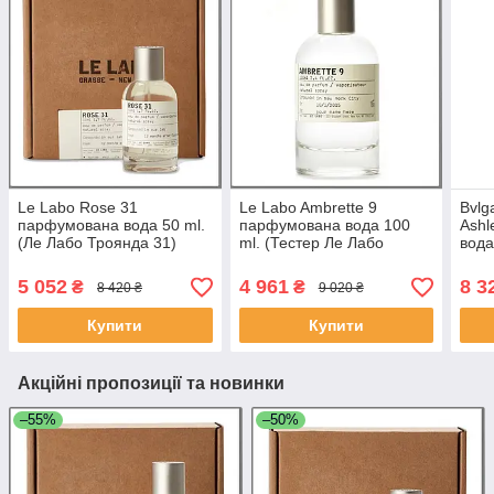
Le Labo Rose 31
Le Labo Ambrette 9
Bvlg
парфумована вода 50 ml.
парфумована вода 100
Ash
(Ле Лабо Троянда 31)
ml. (Тестер Ле Лабо
вода
Амбрете 9)
Геме
5 052
4 961
8 3
₴
₴
8 420 ₴
9 020 ₴
Купити
Купити
Акційні пропозиції та новинки
–55%
–50%