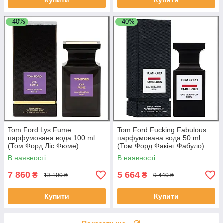
Купити
Купити
–40%
–40%
Tom Ford Lys Fume
Tom Ford Fucking Fabulous
парфумована вода 100 ml.
парфумована вода 50 ml.
(Том Форд Ліс Фюме)
(Том Форд Факінг Фабуло)
В наявності
В наявності
7 860
5 664
₴
₴
13 100 ₴
9 440 ₴
Купити
Купити