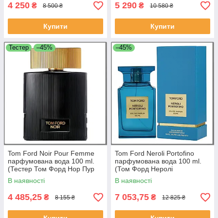
4 250
5 290
₴
₴
8 500 ₴
10 580 ₴
Купити
Купити
Тестер
–45%
–45%
Tom Ford Noir Pour Femme
Tom Ford Neroli Portofino
парфумована вода 100 ml.
парфумована вода 100 ml.
(Тестер Том Форд Нор Пур
(Том Форд Неролі
Фемме)
Портофіно)
В наявності
В наявності
4 485,25
7 053,75
₴
₴
8 155 ₴
12 825 ₴