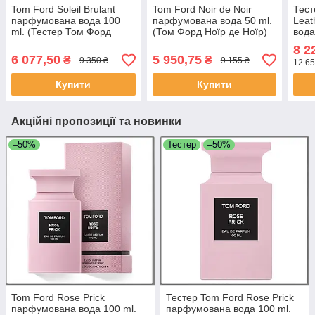
Tom Ford Soleil Brulant
Tom Ford Noir de Noir
Тест
парфумована вода 100
парфумована вода 50 ml.
Leat
ml. (Тестер Том Форд
(Том Форд Ноїр де Ноїр)
вода
Солей Брулант)
Тоск
8 2
6 077,50
5 950,75
₴
₴
9 350 ₴
9 155 ₴
12 65
Купити
Купити
Акційні пропозиції та новинки
–50%
Тестер
–50%
Tom Ford Rose Prick
Тестер Tom Ford Rose Prick
парфумована вода 100 ml.
парфумована вода 100 ml.