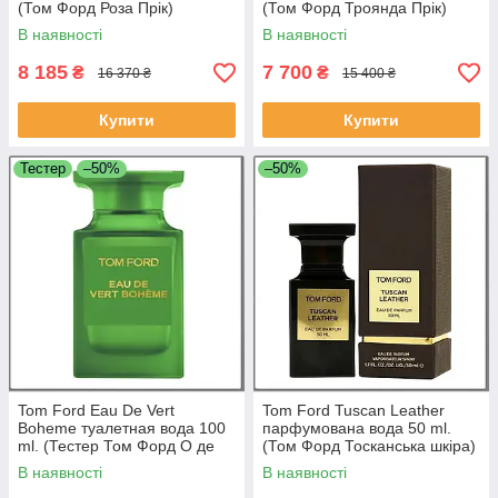
(Том Форд Роза Прік)
(Том Форд Троянда Прік)
В наявності
В наявності
8 185
7 700
₴
₴
16 370 ₴
15 400 ₴
Купити
Купити
Тестер
–50%
–50%
Tom Ford Eau De Vert
Tom Ford Tuscan Leather
Boheme туалетная вода 100
парфумована вода 50 ml.
ml. (Тестер Том Форд О де
(Том Форд Тосканська шкіра)
Верт Богема)
В наявності
В наявності