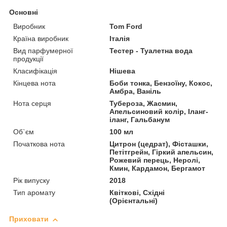
Основні
Виробник
Tom Ford
Країна виробник
Італія
Вид парфумерної
Тестер - Туалетна вода
продукції
Класифікація
Нішева
Кінцева нота
Боби тонка, Бензоїну, Кокос,
Амбра, Ваніль
Нота серця
Тубероза, Жасмин,
Апельсиновий колір, Іланг-
іланг, Гальбанум
Об`єм
100 мл
Початкова нота
Цитрон (цедрат), Фісташки,
Петітгрейн, Гіркий апельсин,
Рожевий перець, Неролі,
Кмин, Кардамон, Бергамот
Рік випуску
2018
Тип аромату
Квіткові, Східні
(Орієнтальні)
Приховати