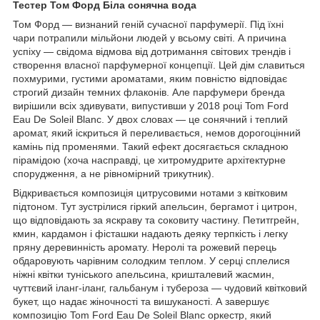
Тестер Том Форд Біла сонячна вода
Том Форд — визнаний геній сучасної парфумерії. Під їхні
чари потрапили мільйони людей у всьому світі. А причина
успіху — свідома відмова від дотримання світових трендів і
створення власної парфумерної концепції. Цей дім славиться
похмурими, густими ароматами, яким повністю відповідає
строгий дизайн темних флаконів. Але парфумери бренда
вирішили всіх здивувати, випустивши у 2018 році Tom Ford
Eau De Soleil Blanc. У двох словах — це сонячний і теплий
аромат, який іскриться й переливається, немов дорогоцінний
камінь під променями. Такий ефект досягається складною
пірамідою (хоча насправді, це хитромудрите архітектурне
спорудження, а не рівномірний трикутник).
Відкривається композиція цитрусовими нотами з квітковим
підтоном. Тут зустрілися гіркий апельсин, бергамот і цитрон,
що відповідають за яскраву та соковиту частину. Петитгрейн,
кмин, кардамон і фісташки надають деяку терпкість і легку
пряну деревинність аромату. Неролі та рожевий перець
обдаровують чарівним солодким теплом. У серці сплелися
ніжні квітки туніського апельсина, кришталевий жасмин,
чуттєвий іланг-іланг, гальбанум і тубероза — чудовий квітковий
букет, що надає жіночності та вишуканості. А завершує
композицію Tom Ford Eau De Soleil Blanc оркестр, який