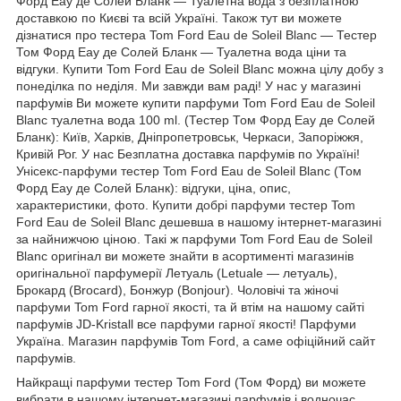
Форд Еау де Солей Бланк — Туалетна вода з безплатною
доставкою по Києві та всій Україні. Також тут ви можете
дізнатися про тестера Tom Ford Eau de Soleil Blanc ― Тестер
Том Форд Еау де Солей Бланк — Туалетна вода ціни та
відгуки. Купити Tom Ford Eau de Soleil Blanc можна цілу добу з
понеділка по неділя. Ми завжди вам раді! У нас у магазині
парфумів Ви можете купити парфуми Tom Ford Eau de Soleil
Blanc туалетна вода 100 ml. (Тестер Том Форд Еау де Солей
Бланк): Київ, Харків, Дніпропетровськ, Черкаси, Запоріжжя,
Кривій Рог. У нас Безплатна доставка парфумів по Україні!
Унісекс-парфуми тестер Tom Ford Eau de Soleil Blanc (Том
Форд Еау де Солей Бланк): відгуки, ціна, опис,
характеристики, фото. Купити добрі парфуми тестер Tom
Ford Eau de Soleil Blanc дешевша в нашому інтернет-магазині
за найнижчою ціною. Такі ж парфуми Tom Ford Eau de Soleil
Blanc оригінал ви можете знайти в асортименті магазинів
оригінальної парфумерії Летуаль (Letuale — летуаль),
Брокард (Brocard), Бонжур (Bonjour). Чоловічі та жіночі
парфуми Tom Ford гарної якості, та й втім на нашому сайті
парфумів JD-Kristall все парфуми гарної якості! Парфуми
Україна. Магазин парфумів Tom Ford, а саме офіційний сайт
парфумів.
Найкращі парфуми тестер Tom Ford (Том Форд) ви можете
вибрати в нашому інтернет-магазині парфумів і водночас