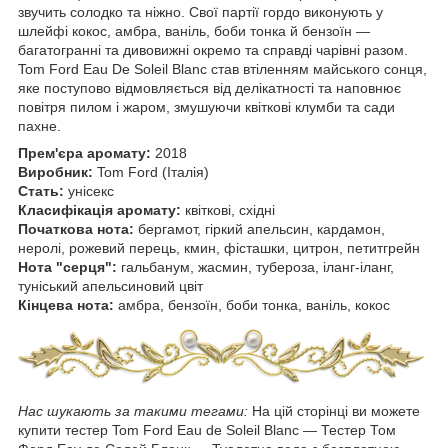
звучить солодко та ніжно. Свої партії гордо виконують у
шлейфі кокос, амбра, ваніль, боби тонка й бензоїн —
багатогранні та дивовижні окремо та справді чарівні разом.
Tom Ford Eau De Soleil Blanc став втіленням майського сонця,
яке поступово відмовляється від делікатності та наповнює
повітря пилом і жаром, змушуючи квіткові клумби та сади
пахне.
Прем'єра аромату:
2018
Виробник:
Tom Ford (Італія)
Стать:
унісекс
Класифікація аромату:
квіткові, східні
Початкова нота:
бергамот, гіркий апельсин, кардамон,
неролі, рожевий перець, кмин, фісташки, цитрон, петитгрейн
Нота "серця":
гальбанум, жасмин, тубероза, іланг-іланг,
туніський апельсиновий цвіт
Кінцева нота:
амбра, бензоїн, боби тонка, ваніль, кокос
Нас шукають за такими тегами:
На цій сторінці ви можете
купити тестер Tom Ford Eau de Soleil Blanc ― Тестер Том