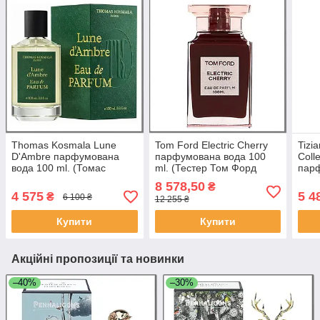
Thomas Kosmala Lune
Tom Ford Electric Cherry
Tizi
D'Ambre парфумована
парфумована вода 100
Coll
вода 100 ml. (Томас
ml. (Тестер Том Форд
парф
Космала Лун Д’Амбре)
Електрик Черрі)
Тере
8 578,50
₴
Анд
4 575
5 4
₴
6 100 ₴
12 255 ₴
Купити
Купити
Акційні пропозиції та новинки
–40%
–30%