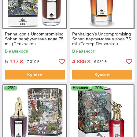
Penhaligon's Uncompromising
Penhaligon's Uncompromising
Sohan парфумована вода 75
Sohan парфумована вода 75
ml. (Пенхалігон
ml. (Тестер Пенхалігон
Безкомпромісний Сохан)
Безкомпромісний Сохан)
В наявності
В наявності
5 117
4 886
₴
₴
7 310 ₴
6 980 ₴
Купити
Купити
–25%
Новинка
–20%