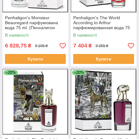
Penhaligon's Monsieur
Penhaligon's The World
Beauregard парфумована
According to Arthur
вода 75 ml. (Пенхалигон
парфюмированная вода 75
Месьє Борегар)
ml. (Пенхалігон «Світ очима
В наявності
В наявності
Артура»)
6 828,75
7 404
₴
₴
9 105 ₴
9 255 ₴
Купити
Купити
–20%
–20%