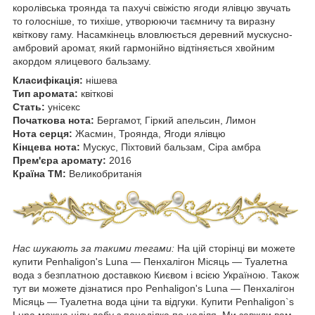
королівська троянда та пахучі свіжістю ягоди ялівцю звучать
то голосніше, то тихіше, утворюючи таємничу та виразну
квіткову гаму. Насамкінець вловлюється деревний мускусно-
амбровий аромат, який гармонійно відтіняється хвойним
акордом ялицевого бальзаму.
Класифікація:
нішева
Тип аромата:
квіткові
Стать:
унісекс
Початкова нота:
Бергамот, Гіркий апельсин, Лимон
Нота серця:
Жасмин, Троянда, Ягоди ялівцю
Кінцева нота:
Мускус, Піхтовий бальзам, Сіра амбра
Прем'єра аромату:
2016
Країна ТМ:
Великобританія
Нас шукають за такими тегами:
На цій сторінці ви можете
купити Penhaligon's Luna ― Пенхалігон Місяць — Туалетна
вода з безплатною доставкою Києвом і всією Україною. Також
тут ви можете дізнатися про Penhaligon's Luna ― Пенхалігон
Місяць — Туалетна вода ціни та відгуки. Купити Penhaligon`s