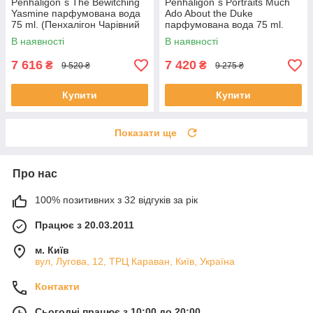
Penhaligon`s The Bewitching
Penhaligon`s Portraits Much
Yasmine парфумована вода
Ado About the Duke
75 ml. (Пенхалігон Чарівний
парфумована вода 75 ml.
Ясмін)
(Пенхалігон багато шуму
В наявності
В наявності
обжуй)
7 616
7 420
₴
₴
9 520 ₴
9 275 ₴
Купити
Купити
Показати ще
Про нас
100% позитивних з 32 відгуків за рік
Працює з 20.03.2011
м. Київ
вул, Лугова, 12, ТРЦ Караван, Київ, Україна
Контакти
Сьогодні працює з 10:00 до 20:00