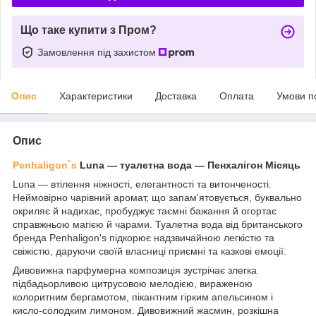
Що таке купити з Пром?
Замовлення під захистом
Опис
Характеристики
Доставка
Оплата
Умови п
Опис
Penhaligon`s
Luna ― туалетна вода — Пенхалігон Місяць
Luna — втілення ніжності, елегантності та витонченості.
Неймовірно чарівний аромат, що запам'ятовується, буквально
окриляє й надихає, пробуджує таємні бажання й огортає
справжньою магією й чарами. Туалетна вода від британського
бренда Penhaligon's підкорює надзвичайною легкістю та
свіжістю, даруючи своїй власниці приємні та казкові емоції.
Дивовижна парфумерна композиція зустрічає злегка
підбадьорливою цитрусовою мелодією, вираженою
колоритним бергамотом, пікантним гірким апельсином і
кисло-солодким лимоном. Дивовижний жасмин, розкішна