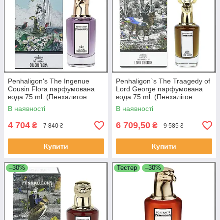
Penhaligon's The Ingenue
Penhaligon`s The Traagedy of
Cousin Flora парфумована
Lord George парфумована
вода 75 ml. (Пенхалигон
вода 75 ml. (Пенхалігон
Кузіна Флора)
кардіолог лорда Джорджа)
В наявності
В наявності
4 704
6 709,50
₴
₴
7 840 ₴
9 585 ₴
Купити
Купити
–30%
Тестер
–30%