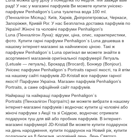
Luna можна цілу добу з понеділка по неділя. Ми завжди вам
раді! У нас у магазині парфумів Ви можете купити унісекс-
парфуми Penhaligon's Luna туалетна вода 100 ml.
(Пенхалігон Місяць): Київ, Харків, Дніпропетровськ, Черкаси,
Запоріжжя, Кривій Рог. У нас Безплатна доставка парфумів по
Україні! Жіночі та чоловічі парфуми Penhaligon's
Luna (Пенхалігон Луна): відгуки, ціна, опис, характеристики,
фото. Купити гарні парфуми Penhaligon`s Luna дешевша в
нашому інтернет-магазині за найнижчою ціною. Такі ж
парфуми Penhaligon`s Luna оригінал ви можете знайти в
асортименті магазинів оригінальної парфумерії Летуаль
(Letuale — летуаль), Брокард (Brocard), Бонжур (Bonjour).
Унісекс парфуми Penhaligon`s Portraits гарної якості, та й втім
на нашому сайті парфумів JD-Kristall все парфуми гарної
якості! Парфуми Україна. Магазин парфумів Penhaligon's
Portraits, а саме офіційний сайт парфумів.
Найкращі та найкращі парфуми Penhaligon`s
Portraits (Пенхалігон Портраїтс) ви можете вибрати в нашому
інтернет-магазині парфумів і водночас купити ці чоловічі або
жіночі парфуми з Акції та зі Скідкою, водночас отримати
подарунок туш для вій або пробник парфумів. В інтернет-
магазині парфумерії JD-Kristall Ви можете купити подарунок
на день народження, купити подарунок на Новий рік, купити
подарунок на 8 березня, чоловічий день, День Святого