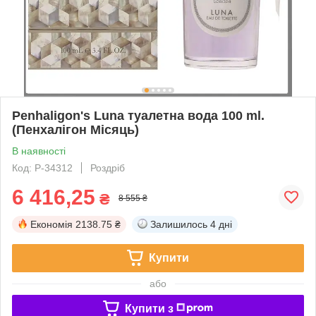
Penhaligon's Luna туалетна вода 100 ml.
(Пенхалігон Місяць)
В наявності
Код: P-34312
Роздріб
6 416,25
₴
8 555 ₴
Економія
2138.75 ₴
Залишилось
4 дні
Купити
або
Купити з