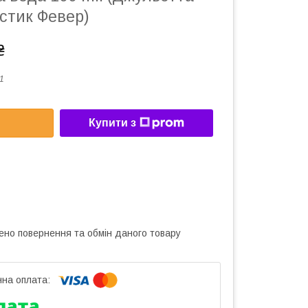
пстик Февер)
₴
1
Купити з
ено повернення та обмін даного товару