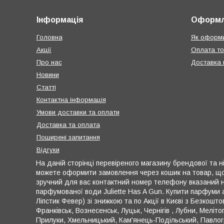
Інформація
Оформл
Головна
Як оформи
Акції
Оплата т
Про нас
Доставка п
Новини
Статті
Контактна інформація
Умови доставки та оплати
Доставка та оплата
Поширені запитання
Відгуки
На даній сторінці перевіреного магазину брендової та ніш
можете оформити замовлення через кошик на товар, що ці
зручний для вас контактний номер телефону вказаний на
парфумованої води Juliette Has A Gun. Купити парфуми а
Ліпстик Февер) зі знижкою та по Акції в Києві з Безкошт
Франківськ, Вознесенськ, Луцьк, Чернігів , Лубни, Меліт
Прилуки, Хмельницький, Кам'янець-Подільський, Павлогр