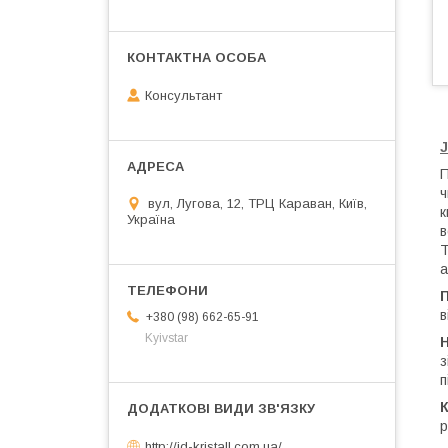
Консультант
J
П
ч
вул, Лугова, 12, ТРЦ Караван, Київ,
к
Україна
в
Т
а
П
в
+380 (98) 662-65-91
Kyivstar
Н
з
п
К
р
http://jd-kristall.com.ua/