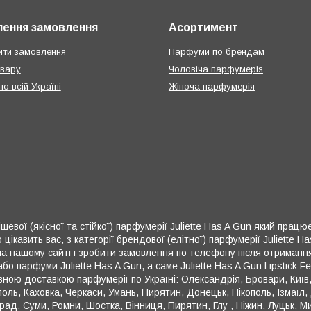
ення замовлення
Асортимент
ти замовлення
Парфуми по брендам
овару
Чоловіча парфумерія
о всій Україні
Жіноча парфумерія
евої (якісної та стійкої) парфумерії Juliette Has A Gun який працює
кавить вас, з категорії брендової (елітної) парфумерії Juliette H
 нашому сайті і зробити замовлення по телефону після отримання 
бо парфуми Juliette Has A Gun, а саме Juliette Has A Gun Lipstick 
овною доставкою парфумерії по Україні: Олександрія, Бровари, Київ,
ополь, Каховка, Черкаси, Умань, Пирятин, Донецьк, Нікополь, Ізмаї
ад, Суми, Ромни, Шостка, Вінниця, Пирятин, Глу , Ніжин, Луцьк, 