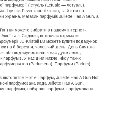
ої парфумерії Летуаль (Letuale — летуаль),
n Lipstick Fever гарної якості, та й втім на
и Україна. Магазин парфумів Juliette Has A Gun, а
 Ган) ви можете вибрати в нашому інтернет-
з Акції та зі Скідкою, водночас отримати
арфумерії JD-Kristall Ви можете купити подарунок
нок на 8 березня, чоловічий день, День Святого
ві або подарунок жінці в нас дуже легко,
парфумів. У нас ціни нижче, ніж у таких
арфумерія юа (Parfumeria), Парфуми (Parfum),
 пістолетом Нот е Парфум, Juliette Has A Gun Not
ночі парфумована вода Juliette Has A Gun,
газин парфумів, найкращі парфуми, парфумована