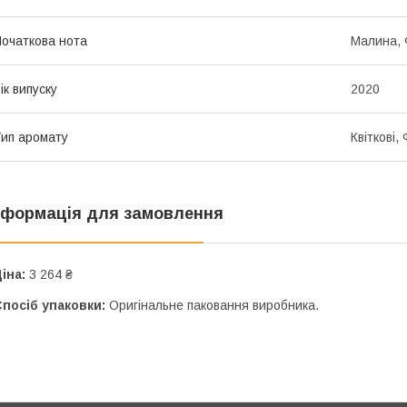
очаткова нота
Малина, 
ік випуску
2020
ип аромату
Квіткові,
нформація для замовлення
іна:
3 264 ₴
посіб упаковки:
Оригінальне паковання виробника.