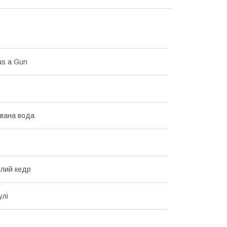
has a Gun
вана вода
ілий кедр
улі