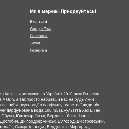
Ми в мережі. Приєднуйтесь!
Вконтакті
Google Plus
Facebook
Twitter
Instagram
 в Києві з доставкою по Україні з 2010 року Ви легко
as A Gun, а так просто набравши нас на будь-який
повної консультації з парфумів, туалетної води або
Fever парфумована вода 100 ml. (Джульєтта Хез Е Ган
 Обухів, Южноукраїнськ, Бердичів, Львів, Івано-
л, Дрогобич, Дніпродзержинськ, Білгород-Дністровський,
Миколаїв, Сєвєродонецьк, Бердянськ, Миргород,