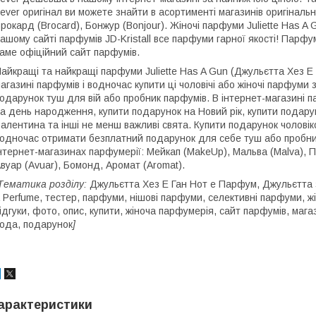
ever оригінал ви можете знайти в асортименті магазинів оригінальн
рокард (Brocard), Бонжур (Bonjour). Жіночі парфуми Juliette Has A Gu
ашому сайті парфумів JD-Kristall все парфуми гарної якості! Парфум
аме офіційний сайт парфумів.
айкращі та найкращі парфуми Juliette Has A Gun (Джульєтта Хез Е
агазині парфумів і водночас купити ці чоловічі або жіночі парфуми 
одарунок туш для вій або пробник парфумів. В інтернет-магазині п
а день народження, купити подарунок на Новий рік, купити подару
алентина та інші не менш важливі свята. Купити подарунок чоловіко
одночас отримати безплатний подарунок для себе туш або пробник 
нтернет-магазинах парфумерії: Мейкап (MakeUp), Мальва (Malva), П
вуар (Avuar), Бомонд, Аромат (Aromat).
Тематика розділу:
Джульєтта Хез Е Ган Нот е Парфум, Джульєтта з
 Perfume, тестер, парфуми, нішові парфуми, селективні парфуми, жі
ідгуки, фото, опис, купити, жіноча парфумерія, сайт парфумів, ма
ода, подарунок
]
арактеристики