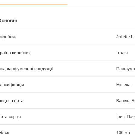
Основні
иробник
Juliette 
раїна виробник
Італія
ид парфумерної продукції
Парфумо
ласифікація
Нішева
інцева нота
Ваніль, Б
ота серця
Ірис, Пач
б`єм
100 мл