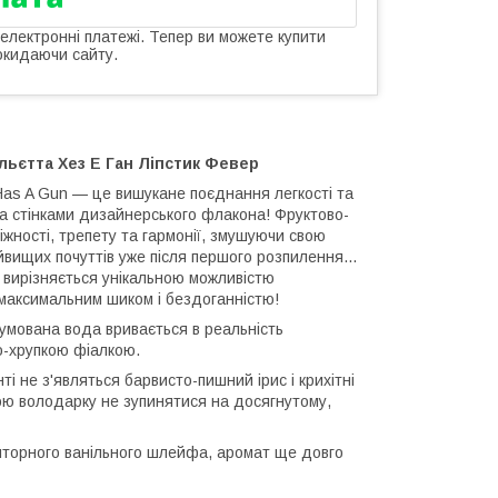
 електронні платежі. Тепер ви можете купити
окидаючи сайту.
ьєтта Хез Е Ган Ліпстик Февер
 Has A Gun — це вишукане поєднання легкості та
а стінками дизайнерського флакона! Фруктово-
ніжності, трепету та гармонії, змушуючи свою
йвищих почуттів уже після першого розпилення...
 вирізняється унікальною можливістю
 максимальним шиком і бездоганністю!
мована вода вривається в реальність
но-хрупкою фіалкою.
і не з'являться барвисто-пишний ірис і крихітні
вою володарку не зупинятися на досягнутому,
торного ванільного шлейфа, аромат ще довго