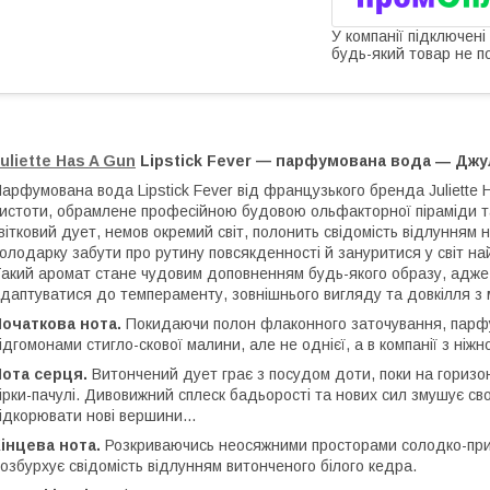
У компанії підключені
будь-який товар не п
uliette Has A Gun
Lipstick Fever — парфумована вода ― Джул
арфумована вода Lipstick Fever від французького бренда Juliette
истоти, обрамлене професійною будовою ольфакторної піраміди т
вітковий дует, немов окремий світ, полонить свідомість відлунням 
олодарку забути про рутину повсякденності й зануритися у світ на
акий аромат стане чудовим доповненням будь-якого образу, адже
даптуватися до темпераменту, зовнішнього вигляду та довкілля з
очаткова нота.
Покидаючи полон флаконного заточування, парфу
ідгомонами стигло-скової малини, але не однієї, а в компанії з ніж
ота серця.
Витончений дует грає з посудом доти, поки на горизонт
ірки-пачулі. Дивовижний сплеск бадьорості та нових сил змушує с
ідкорювати нові вершини...
інцева нота.
Розкриваючись неосяжними просторами солодко-при
озбурхує свідомість відлунням витонченого білого кедра.