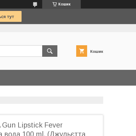
Кошик
Кошик
A Gun Lipstick Fever
 вода 100 ml. (Джульєтта