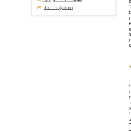
К
Т
jd-kristall@ukr.net
С
П
Н
К
К
Н
Д
т
в
р
1
Б
П
F