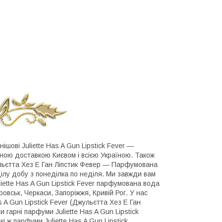
ішові Juliette Has A Gun Lipstick Fever ―
ною доставкою Києвом і всією Україною. Також
жульєтта Хез Е Ган Ліпстик Февер — Парфумована
 цілу добу з понеділка по неділя. Ми завжди вам
liette Has A Gun Lipstick Fever парфумована вода
ровськ, Черкаси, Запоріжжя, Кривій Рог. У нас
 A Gun Lipstick Fever (Джульєтта Хез Е Ган
 гарні парфуми Juliette Has A Gun Lipstick
 ж парфуми Juliette Has A Gun Lipstick