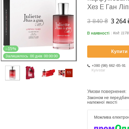
Хез Е Ган Лі
3 264 
3 840 ₴
В наявності
Код:
1178
–15%
Купити
Залишилось
0
0
днів
0
0
0
0
0
0
+380 (98) 662-65-91
Kyivstar
Законом не передбач
належної якості