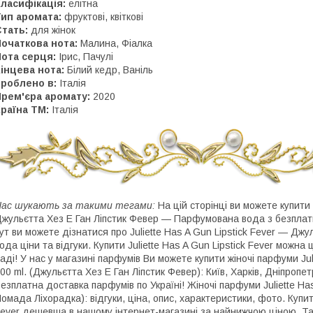
ласифікація:
елітна
ип аромата:
фруктові, квіткові
тать:
для жінок
очаткова нота:
Малина, Фіалка
ота серця:
Ірис, Пачулі
інцева нота:
Білий кедр, Ваніль
Зроблено в:
Італія
Прем'єра аромату:
2020
раїна ТМ:
Італія
ас шукають за такими тегами:
На цій сторінці ви можете купити н
жульєтта Хез Е Ган Ліпстик Февер — Парфумована вода з безплат
ут ви можете дізнатися про Juliette Has A Gun Lipstick Fever ― Д
ода ціни та відгуки. Купити Juliette Has A Gun Lipstick Fever можна
аді! У нас у магазині парфумів Ви можете купити жіночі парфуми Ju
00 ml. (Джульєтта Хез Е Ган Ліпстик Февер): Київ, Харків, Дніпропет
езплатна доставка парфумів по Україні! Жіночі парфуми Juliette Has
омада Ліхорадка): відгуки, ціна, опис, характеристики, фото. Купити
ever дешевша в нашому інтернет-магазині за найнижчою ціною. Такі