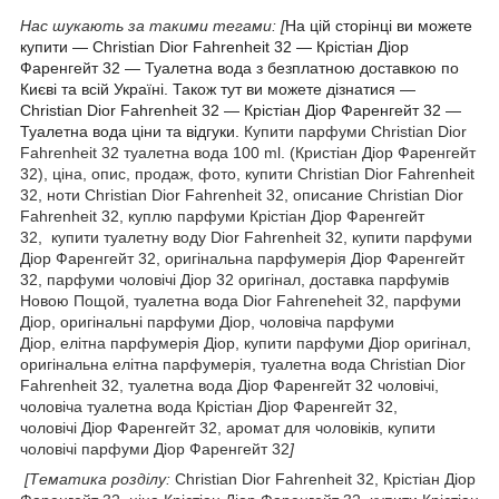
Нас шукають за такими тегами:
[
На цій сторінці ви можете
купити ― Christian Dior Fahrenheit 32 — Крістіан Діор
Фаренгейт 32 — Туалетна вода з безплатною доставкою по
Києві та всій Україні. Також тут ви можете дізнатися ―
Christian Dior Fahrenheit 32 — Крістіан Діор Фаренгейт 32 —
Туалетна вода ціни та відгуки.
Купити парфуми Christian Dior
Fahrenheit 32 туалетна вода 100 ml. (Кристіан Діор Фаренгейт
32), ціна, опис, продаж, фото, купити Christian Dior Fahrenheit
32, ноти Christian Dior Fahrenheit 32, описание Christian Dior
Fahrenheit 32, куплю парфуми Крістіан Діор Фаренгейт
32, купити туалетну воду Dior Fahrenheit 32, купити парфуми
Діор Фаренгейт 32, оригінальна парфумерія Діор Фаренгейт
32, парфуми чоловічі Діор 32 оригінал, доставка парфумів
Новою Пощой, туалетна вода Dior Fahreneheit 32, парфуми
Діор, оригінальні парфуми Діор, чоловіча парфуми
Діор, елітна парфумерія Діор, купити парфуми Діор оригінал,
оригінальна елітна парфумерія, туалетна вода Christian Dior
Fahrenheit 32, туалетна вода Діор Фаренгейт 32 чоловічі,
чоловіча туалетна вода Крістіан Діор Фаренгейт 32,
чоловічі Діор Фаренгейт 32, аромат для чоловіків, купити
чоловічі парфуми Діор Фаренгейт 32
]
[Тематика розділу:
Christian Dior Fahrenheit 32, Крістіан Діор