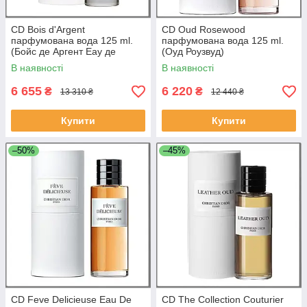
CD Bois d'Argent
CD Oud Rosewood
парфумована вода 125 ml.
парфумована вода 125 ml.
(Бойс де Аргент Еау де
(Оуд Роузвуд)
Парфум)
В наявності
В наявності
6 655
6 220
₴
₴
13 310 ₴
12 440 ₴
Купити
Купити
–50%
–45%
CD Feve Delicieuse Eau De
CD The Collection Couturier