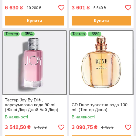
6 630
3 601
₴
₴
10 200 ₴
5 540 ₴
Купити
Купити
Тестер
–35%
Тестер
–35%
Тестер Joy By Di☀,
парфумована вода 90 ml.
CD Dune туалетна вода 100
(Жінні Діор Джой Бай Діор)
ml. (Тестер Дюна)
В наявності
В наявності
3 542,50
3 090,75
₴
₴
5 450 ₴
4 755 ₴