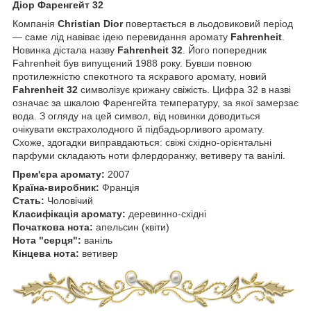
Діор Фаренгейт 32
Компанія
Christian Dior
повертається в льодовиковий період
— саме лід навіває ідею перевидання аромату
Fahrenheit
.
Новинка дістала назву
Fahrenheit 32
. Його попередник
Fahrenheit був випущений 1988 року. Бувши повною
протилежністю спекотного та яскравого аромату, новий
Fahrenheit 32
символізує крижану свіжість. Цифра 32 в назві
означає за шкалою Фаренгейта температуру, за якої замерзає
вода. З огляду на цей символ, від новинки доводиться
очікувати екстрахолодного й підбадьорливого аромату.
Схоже, здогадки виправдаються: свіжі східно-орієнтальні
парфуми складають ноти флердоранжу, ветиверу та ванілі.
Прем'єра аромату:
2007
Країна-виробник:
Франція
Стать:
Чоловічий
Класифікація аромату:
деревинно-східні
Початкова нота:
апельсин (квіти)
Нота "серця":
ваніль
Кінцева нота:
ветивер