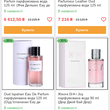
Parfum парфумована вода
Parfumeur Leather Oud
125 ml. (Фев Делішес Еау де
парфумована вода 125 ml.
Парфум)
(Зе Колекшн Кутюр'є Лезер
В наявності
В наявності
Уд)
6 612,50
7 216
₴
₴
13 225 ₴
13 120 ₴
Купити
Купити
–35%
–35%
Oud Ispahan Eau De Parfum
Жіночі Di☀r Joy
парфумована вода 125 ml.
парфумована вода 90 ml.
(Оуд Іспанахан Еау де
(Діор Джой Бай Діор)
Парфум)
В наявності
В наявності