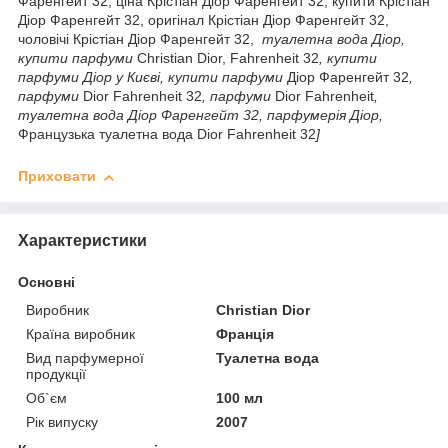
Фаренгейт 32, ціна Крістіан Діор Фаренгейт 32, купити Крістіан
Діор Фаренгейт 32, оригінал Крістіан Діор Фаренгейт 32,
чоловічі Крістіан Діор Фаренгейт 32,
туалетна вода Діор,
купити парфуми
Christian Dior, Fahrenheit 32
, купити
парфуми Діор у Києві,
купити парфуми
Діор Фаренгейт 32
,
парфуми
Dior Fahrenheit 32
, парфуми
Dior Fahrenheit
,
туалетна вода Діор Фаренгейт 32, парфумерія Діор
,
Французька туалетна вода Dior Fahrenheit 32
]
Приховати
Характеристики
Основні
Виробник
Christian Dior
Країна виробник
Франція
Вид парфумерної
Туалетна вода
продукції
Об`єм
100 мл
Рік випуску
2007