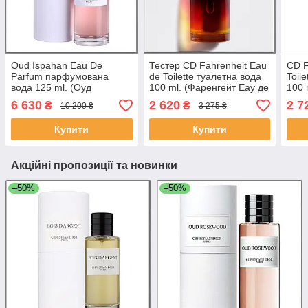
Oud Ispahan Eau De
Тестер CD Fahrenheit Eau
CD F
Parfum парфумована
de Toilette туалетна вода
Toil
вода 125 ml. (Оуд
100 ml. (Фаренгейт Еау де
100 
Іспанахан Еау де
Туалет)
Туал
6 630
2 620
2 7
₴
₴
10 200 ₴
3 275 ₴
Парфум)
Купити
Купити
Акційні пропозиції та новинки
–50%
–50%