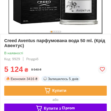
Creed Aventus парфумована вода 50 ml. (Крід
Авентус)
В наявності
Код: 9929
Роздріб
5 124
₴
8 540 ₴
Економія
3416 ₴
Залишилось
5 днів
Купити
або
Купити з