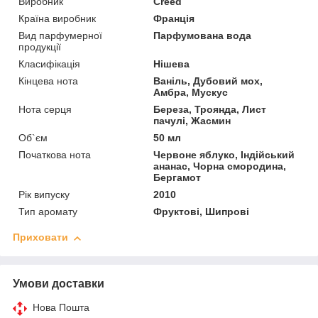
Виробник
Creed
Країна виробник
Франція
Вид парфумерної
Парфумована вода
продукції
Класифікація
Нішева
Кінцева нота
Ваніль, Дубовий мох,
Амбра, Мускус
Нота серця
Береза, Троянда, Лист
пачулі, Жасмин
Об`єм
50 мл
Початкова нота
Червоне яблуко, Індійський
ананас, Чорна смородина,
Бергамот
Рік випуску
2010
Тип аромату
Фруктові, Шипрові
Приховати
Умови доставки
Нова Пошта