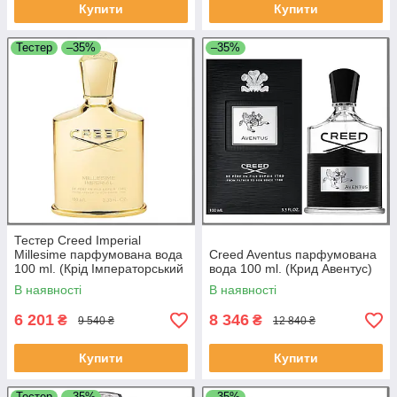
Купити
Купити
Тестер
–35%
–35%
Тестер Creed Imperial
Millesime парфумована вода
Creed Aventus парфумована
100 ml. (Крід Імператорський
вода 100 ml. (Крид Авентус)
Міллезем)
В наявності
В наявності
6 201
8 346
₴
₴
9 540 ₴
12 840 ₴
Купити
Купити
Тестер
–35%
–35%