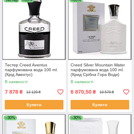
Тестер Creed Aventus
Creed Silver Mountain Water
парфумована вода 100 ml.
парфумована вода 100 ml.
(Крід Авентус)
(Крид Срібна Гора Води)
В наявності
В наявності
7 878
6 870,50
₴
₴
12 120 ₴
10 570 ₴
Купити
Купити
–30%
–30%