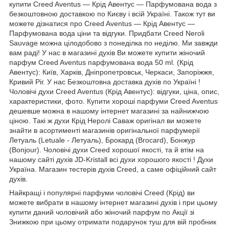
купити Creed Aventus ― Крід Авентус ― Парфумована вода з
безкоштовною доставкою по Києву і всій Україні. Також тут ви
можете дізнатися про Creed Aventus ― Крід Авентус ―
Парфумована вода ціни та відгуки. Придбати Creed Neroli
Sauvage можна цілодобово з понеділка по неділю. Ми завжди
вам раді! У нас в магазині духів Ви можете купити жіночий
парфум Creed Aventus парфумована вода 50 ml. (Крід
Авентус): Київ, Харків, Дніпропетровськ, Черкаси, Запоріжжя,
Кривий Ріг. У нас Безкоштовна доставка духів по Україні !
Чоловічі духи Creed Aventus (Крід Авентус): відгуки, ціна, опис,
характеристики, фото. Купити хороші парфуми Creed Aventus
дешевше можна в нашому інтернет магазині за найнижчою
ціною. Такі ж духи Крід Неролі Саваж оригінал ви можете
знайти в асортименті магазинів оригінальної парфумерії
Летуаль (Letuale - Летуаль), Брокард (Brocard), Бонжур
(Bonjour). Чоловічі духи Creed хорошої якості, та й втім на
нашому сайті духів JD-Kristall всі духи хорошого якості ! Духи
Україна. Магазин тестерів духів Creed, а саме офіційний сайт
духів.
Найкращі і популярні парфуми чоловічі Creed (Крід) ви
можете вибрати в нашому інтернет магазині духів і при цьому
купити даний чоловічий або жіночий парфум по Акції зі
Знижкою при цьому отримати подарунок туш для вій пробник