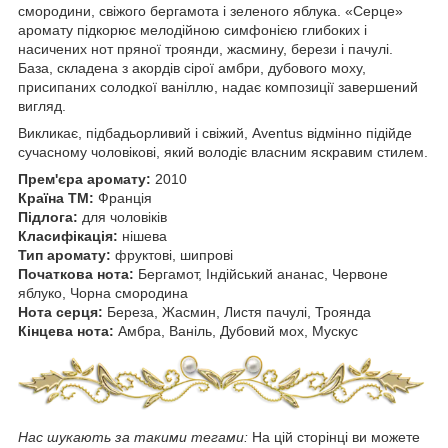
смородини, свіжого бергамота і зеленого яблука. «Серце»
аромату підкорює мелодійною симфонією глибоких і
насичених нот пряної троянди, жасмину, берези і пачулі.
База, складена з акордів сірої амбри, дубового моху,
присипаних солодкої ваніллю, надає композиції завершений
вигляд.
Викликає, підбадьорливий і свіжий, Aventus відмінно підійде
сучасному чоловікові, який володіє власним яскравим стилем.
Прем'єра аромату:
2010
Країна ТМ:
Франція
Підлога:
для чоловіків
Класифікація:
нішева
Тип аромату:
фруктові, шипрові
Початкова нота:
Бергамот, Індійський ананас, Червоне
яблуко, Чорна смородина
Нота серця:
Береза, Жасмин, Листя пачулі, Троянда
Кінцева нота:
Амбра, Ваніль, Дубовий мох, Мускус
Нас шукають за такими тегами:
На цій сторінці ви можете