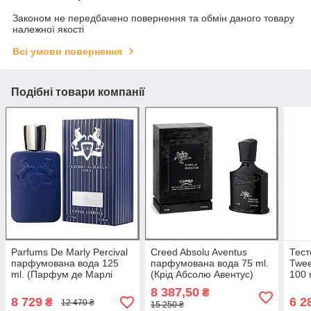
Законом не передбачено повернення та обмін даного товару
належної якості
Всі умови повернення
Подібні товари компанії
Parfums De Marly Percival
Creed Absolu Aventus
Тест
парфумована вода 125
парфумована вода 75 ml.
Twe
ml. (Парфум де Марлі
(Крід Абсолю Авентус)
100 
Персіваль)
Твід
8 387,50
₴
8 729
6 2
₴
12 470 ₴
15 250 ₴