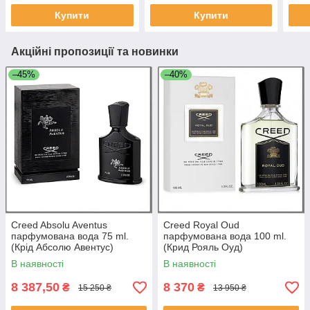
Купити
Купити
Акційні пропозиції та новинки
–45%
–40%
Creed Absolu Aventus
Creed Royal Oud
парфумована вода 75 ml.
парфумована вода 100 ml.
(Крід Абсолю Авентус)
(Крид Рояль Оуд)
В наявності
В наявності
8 387,50
8 370
₴
₴
15 250 ₴
13 950 ₴