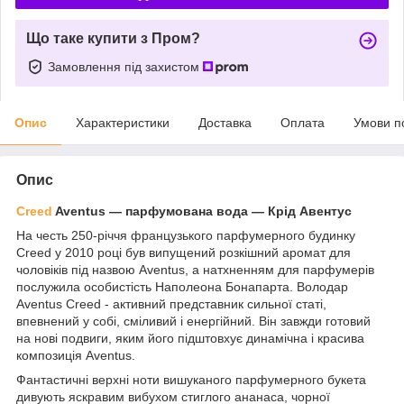
Що таке купити з Пром?
Замовлення під захистом
Опис
Характеристики
Доставка
Оплата
Умови п
Опис
Creed
Aventus ― парфумована вода ― Крід Авентус
На честь 250-річчя французького парфумерного будинку
Creed у 2010 році був випущений розкішний аромат для
чоловіків під назвою Aventus, а натхненням для парфумерів
послужила особистість Наполеона Бонапарта. Володар
Aventus Creed - активний представник сильної статі,
впевнений у собі, сміливий і енергійний. Він завжди готовий
на нові подвиги, яким його підштовхує динамічна і красива
композиція Aventus.
Фантастичні верхні ноти вишуканого парфумерного букета
дивують яскравим вибухом стиглого ананаса, чорної