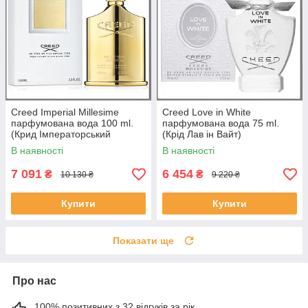
Creed Imperial Millesime
Creed Love in White
парфумована вода 100 ml.
парфумована вода 75 ml.
(Крид Імператорський
(Крід Лав ін Вайт)
Міллезем)
В наявності
В наявності
7 091
6 454
₴
₴
10 130 ₴
9 220 ₴
Купити
Купити
Показати ще
Про нас
100% позитивних з 32 відгуків за рік