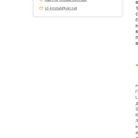
К
jd-kristall@ukr.net
Т
С
П
Н
К
К
Н
П
L
д
S
К
Л
і
а