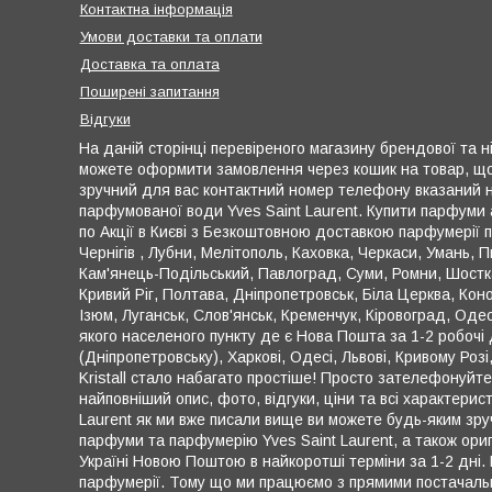
Контактна інформація
Умови доставки та оплати
Доставка та оплата
Поширені запитання
Відгуки
На даній сторінці перевіреного магазину брендової та ніш
можете оформити замовлення через кошик на товар, що ці
зручний для вас контактний номер телефону вказаний на
парфумованої води Yves Saint Laurent. Купити парфуми а
по Акції в Києві з Безкоштовною доставкою парфумерії по
Чернігів , Лубни, Мелітополь, Каховка, Черкаси, Умань,
Кам'янець-Подільський, Павлоград, Суми, Ромни, Шостка
Кривий Ріг, Полтава, Дніпропетровськ, Біла Церква, Коно
Ізюм, Луганськ, Слов'янськ, Кременчук, Кіровоград, Оде
якого населеного пункту де є Нова Пошта за 1-2 робочі д
(Дніпропетровську), Харкові, Одесі, Львові, Кривому Розі
Kristall стало набагато простіше! Просто зателефонуйте
найповніший опис, фото, відгуки, ціни та всі характери
Laurent як ми вже писали вище ви можете будь-яким зру
парфуми та парфумерію Yves Saint Laurent, а також ори
Україні Новою Поштою в найкоротші терміни за 1-2 дні. 
парфумерії. Тому що ми працюємо з прямими постачальни