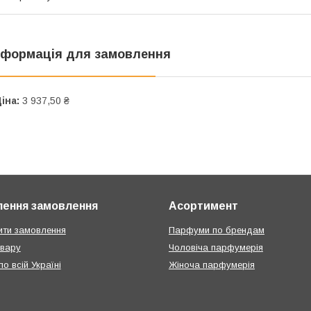
нформація для замовлення
іна:
3 937,50 ₴
ення замовлення
Асортимент
ти замовлення
Парфуми по брендам
овару
Чоловіча парфумерія
о всій Україні
Жіноча парфумерія