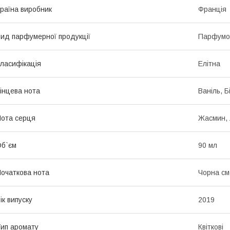
раїна виробник
Франція
ид парфумерної продукції
Парфумо
ласифікація
Елітна
інцева нота
Ваніль, Б
ота серця
Жасмин, 
б`єм
90 мл
очаткова нота
Чорна см
ік випуску
2019
ип аромату
Квіткові