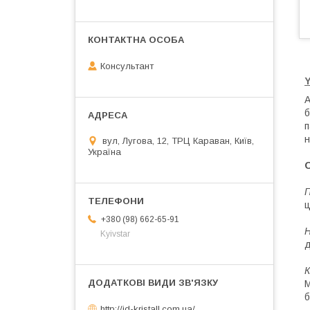
Консультант
Y
А
б
п
н
вул, Лугова, 12, ТРЦ Караван, Київ,
Україна
О
ц
+380 (98) 662-65-91
Н
Kyivstar
д
К
М
б
http://jd-kristall.com.ua/