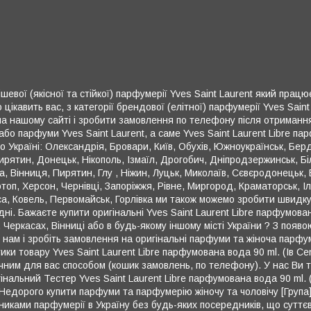
евої (якісної та стійкої) парфумерії Yves Saint Laurent який працює
кавить вас, з категорії брендової (елітної) парфумерії Yves Saint
 нашому сайті і зробити замовлення по телефону після отримання 
бо парфуми Yves Saint Laurent, а саме Yves Saint Laurent Libre пар
 Україні: Олександрія, Бровари, Київ, Обухів, Южноукраїнськ, Берди
 Пирятин, Донецьк, Нікополь, Ізмаїл, Дрогобич, Дніпродзержинськ, 
, Вінниця, Пирятин, Глу , Ніжин, Луцьк, Миколаїв, Сєвєродонецьк,
топ, Херсон, Чернівці, Запоріжжя, Рівне, Миргород, Краматорськ, І
са, Ковель, Первомайськ, Горлівка ми також можемо зробити швидку
ні. Бажаєте купити оригінальні Yves Saint Laurent Libre парфумована
, Черкасах, Вінниці або в будь-якому іншому місті України ? З появо
 нам і зробіть замовлення на оригінальні парфуми та жіноча парфум
стики товару Yves Saint Laurent Libre парфумована вода 90 ml. (Ів 
чним для вас способом (кошик замовлень, по телефону). У нас Ви та
гінальний Тестер Yves Saint Laurent Libre парфумована вода 90 ml.
Недорого купити парфуми та парфумерію жіночу та чоловічу [Група]
ками парфумерії в Україну без будь-яких посередників, що суттєво