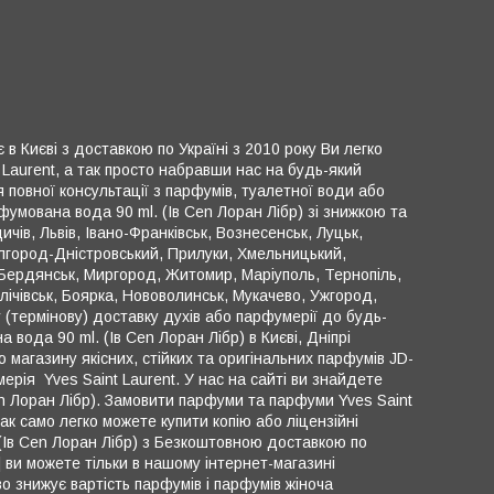
 в Києві з доставкою по Україні з 2010 року Ви легко
 Laurent, а так просто набравши нас на будь-який
повної консультації з парфумів, туалетної води або
фумована вода 90 ml. (Ів Cen Лоран Лібр) зі знижкою та
чів, Львів, Івано-Франківськ, Вознесенськ, Луцьк,
Білгород-Дністровський, Прилуки, Хмельницький,
 Бердянськ, Миргород, Житомир, Маріуполь, Тернопіль,
ллічівськ, Боярка, Нововолинськ, Мукачево, Ужгород,
 (термінову) доставку духів або парфумерії до будь-
 вода 90 ml. (Ів Cen Лоран Лібр) в Києві, Дніпрі
ю магазину якісних, стійких та оригінальних парфумів JD-
ерія Yves Saint Laurent. У нас на сайті ви знайдете
Cen Лоран Лібр). Замовити парфуми та парфуми Yves Saint
к само легко можете купити копію або ліцензійні
 (Ів Cen Лоран Лібр) з Безкоштовною доставкою по
 ви можете тільки в нашому інтернет-магазині
 знижує вартість парфумів і парфумів жіноча