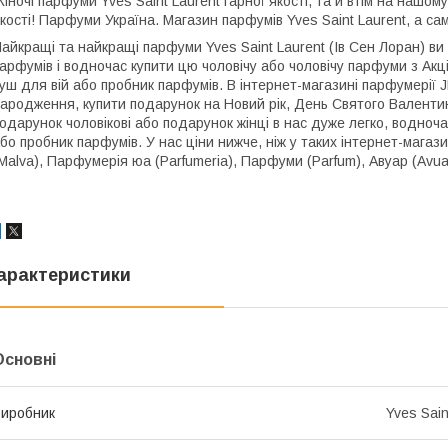
іночі парфуми Yves Saint Laurent гарної якості, та й втім на нашому
кості! Парфуми Україна. Магазин парфумів Yves Saint Laurent, а са
айкращі та найкращі парфуми Yves Saint Laurent (Ів Сен Лоран) в
арфумів і водночас купити цю чоловічу або чоловічу парфуми з Акц
уш для вій або пробник парфумів. В інтернет-магазині парфумерії J
ародження, купити подарунок на Новий рік, День Святого Валентин
одарунок чоловікові або подарунок жінці в нас дуже легко, водно
бо пробник парфумів. У нас ціни нижче, ніж у таких інтернет-мага
Malva), Парфумерія юа (Parfumeria), Парфуми (Parfum), Авуар (Avua
арактеристики
Основні
иробник
Yves Sain