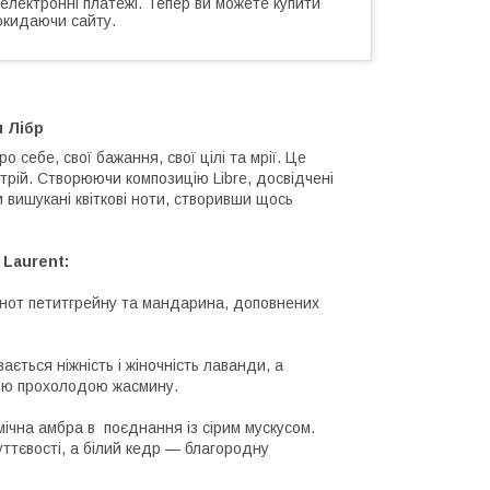
 електронні платежі. Тепер ви можете купити
окидаючи сайту.
 Лібр
 себе, свої бажання, свої цілі та мрії. Це
трій. Створюючи композицію Libre, досвідчені
 вишукані квіткові ноти, створивши щось
 Laurent:
нот петитгрейну та мандарина, доповнених
ається ніжність і жіночність лаванди, а
вою прохолодою жасмину.
мічна амбра в поєднання із сірим мускусом.
уттєвості, а білий кедр — благородну