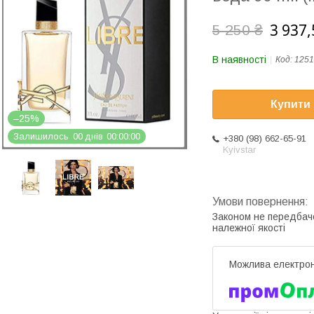
3 937,
5 250 ₴
В наявності
Код:
1251
Купити
–25%
Залишилось
0
0
днів
0
0
0
0
0
0
+380 (98) 662-65-91
Kyivstar
Законом не передбач
належної якості