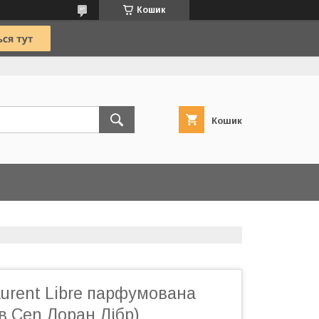
Кошик
Кошик
aurent Libre парфумована
Ів Cen Лоран Лібр)