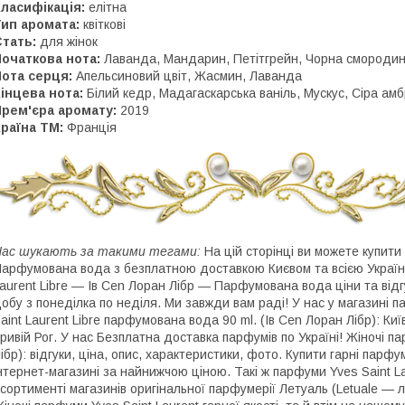
ласифікація:
елітна
ип аромата:
квіткові
тать:
для жінок
очаткова нота:
Лаванда, Мандарин, Петітгрейн, Чорна смороди
ота серця:
Апельсиновий цвіт, Жасмин, Лаванда
інцева нота:
Білий кедр, Мадагаскарська ваніль, Мускус, Сіра ам
Прем'єра аромату:
2019
раїна ТМ:
Франція
ас шукають за такими тегами:
На цій сторінці ви можете купити 
арфумована вода з безплатною доставкою Києвом та всією Україно
aurent Libre ― Ів Cen Лоран Лібр ― Парфумована вода ціни та відгу
обу з понеділка по неділя. Ми завжди вам раді! У нас у магазині 
aint Laurent Libre парфумована вода 90 ml. (Ів Cen Лоран Лібр): Киї
ривій Рог. У нас Безплатна доставка парфумів по Україні! Жіночі па
ібр): відгуки, ціна, опис, характеристики, фото. Купити гарні парф
нтернет-магазині за найнижчою ціною. Такі ж парфуми Yves Saint La
сортименті магазинів оригінальної парфумерії Летуаль (Letuale — л