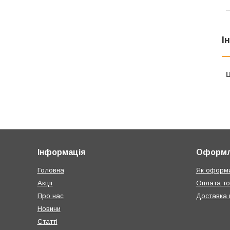
І
Ц
Інформація
Оформл
Головна
Як оформи
Акції
Оплата т
Про нас
Доставка п
Новини
Статті