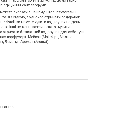
 сайті парфумів JD-Kristall усі парфуми гарної
ме офіційний сайт парфумів.
и можете вибрати в нашому інтернет-магазині
ії та зі Скідкою, водночас отримати подарунок
D-Kristall Ви можете купити подарунок на день
а та інші не менш важливі свята. Купити
час отримати безплатний подарунок для себе туш
зинах парфумерії: Мейкап (MakeUp), Мальва
r), Бомонд, Аромат (Aromat).
t Laurent