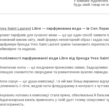
У компанії підключені
будь-який товар не п
ves Saint Laurent
Libre — парфумована вода — Ів Cen Лоран
ромат парфумів для сучасної жінки — це ще один спосіб заявити про
езмовний виклик світу, який формує неповторний образ і задає нас
арфумери бренда Yves Saint Laurent зуміли талановито переплести
еймовірне та надихає.
собливості парфумованої води Libre від бренда Yves Saint
Початкова нота
— це поєднання пронизливо-свіжих, бадьорливих 
ілющою соковитістю смородини та романтичною вуаллю лаванди.
ота серця
— це душа композиції. І в ній вже більш виражено відчув
оповнюють її літні, медові ноти флердоранжу в контрасті з чуттє
інцевими нотами
в композиції стала пряна, обволікальна й бальза
адагаскарська ваніль привносить у їхній дует толику спокусливої ч
агатогранність.