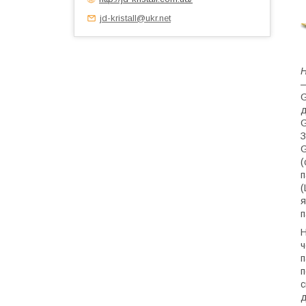
jd-kristall@ukr.net
Н
—
G
д
G
З
G
(
п
(
я
п
Н
ч
п
п
с
д