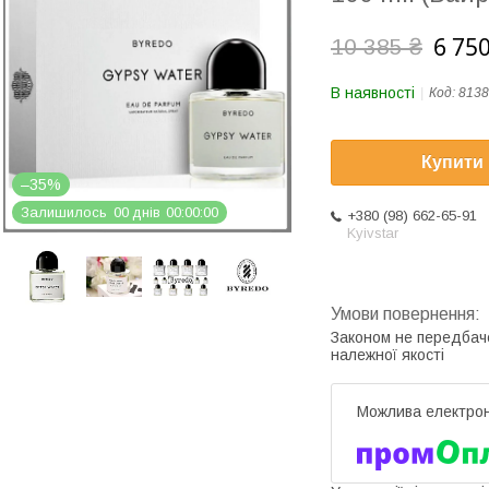
6 750
10 385 ₴
В наявності
Код:
8138
Купити
–35%
Залишилось
0
0
днів
0
0
0
0
0
0
+380 (98) 662-65-91
Kyivstar
Законом не передбач
належної якості