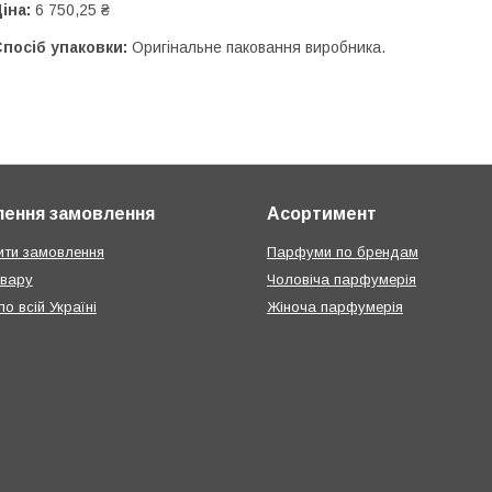
іна:
6 750,25 ₴
посіб упаковки:
Оригінальне паковання виробника.
ення замовлення
Асортимент
ти замовлення
Парфуми по брендам
овару
Чоловіча парфумерія
о всій Україні
Жіноча парфумерія