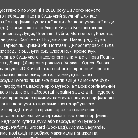
 доставкою по Україні з 2010 року Ви легко можете
осто набравши нас на будь-який зручний для вас
ації з парфумів, туалетної води або парфумованої води
а) зі знижкою та по Акції в Києві з Безкоштовною
несенськ, Луцьк, Чернігів , Лубни, Мелітополь, Каховка,
ьницький, Кам'янець-Подільський, Павлоград, Суми,
 Тернопіль, Кривий Ріг, Полтава, Дніпропетровськ, Біла
жгород, Ізюм, Луганськ, Слов'янськ, Кременчук,
мерії до будь-якого населеного пункту де є Нова Пошта
і, Дніпрі (Дніпропетровську), Харкові, Одесі, Львові,
 парфумів JD-Kristall стало набагато простіше! Просто
найповніший опис, фото, відгуки, ціни та всі
рфуми Byredo як ми вже писали вище ви можете будь-
йні парфуми та парфумерію Byredo, а також оригінальний
вою Поштою в найкоротші терміни за 1-2 дні. Недорого
 що ми працюємо з прямими постачальниками парфумерії в
ярніші парфуми та парфуми в категорії унісекс
жете придбати його прямо зараз за найнижчою і
нас також найбільший асортимент тестерів і парфумів.
а недорого купити духи або парфумерію Byredo з
жур, Parfums, Brocard (Брокард), Aromat, Lagrande,
имо нові акції та робимо максимальні знижки на