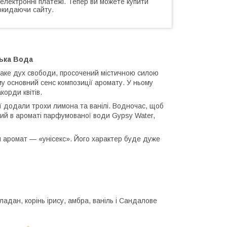
 електронні платежі. Тепер ви можете купити
окидаючи сайту.
ька Вода
 таке дух свободи, просочений містичною силою
му основний сенс композиції аромату. У ньому
корди квітів.
ї додали трохи лимона та ванілі. Водночас, щоб
ний в ароматі парфумованої води Gypsy Water,
й аромат — «унісекс». Його характер буде дуже
ладан, корінь ірису, амбра, ваніль і Сандалове