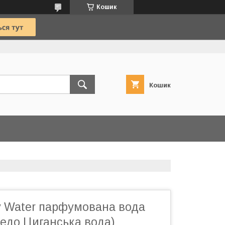
Кошик
Кошик
y Water парфумована вода
редо Циганська вода)