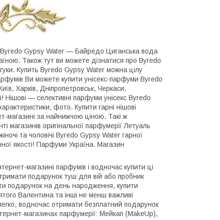
и Byredo Gypsy Water ― Байредо Циганська вода
їною. Також тут ви можете дізнатися про Byredo
уки. Купить Byredo Gypsy Water можна цілу
парфумів Ви можете купити унісекс-парфуми Byredo
їв, Харків, Дніпропетровськ, Черкаси,
і! Нішові — селективні парфуми унісекс Byredo
характеристики, фото. Купити гарні нішові
т-магазині за найнижчою ціною. Такі ж
ті магазинів оригінальної парфумерії Летуаль
іночі та чоловічі Byredo Gypsy Water гарної
арної якості! Парфуми Україна. Магазин
ернет-магазині парфумів і водночас купити ці
с отримати подарунок туш для вій або пробник
пити подарунок на день народження, купити
ятого Валентина та інші не менш важливі
е легко, водночас отримати безплатний подарунок
інтернет-магазинах парфумерії: Мейкап (MakeUp),