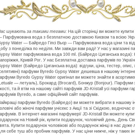
ас шукають за такими тегами:
На цій сторінці ви можете купит
 Парфумована вода з безплатною доставкою Києвом та всією Укра
ypsy Water ― Байредо Гіпсі Вьєр ― Парфумована вода ціни та відг
обу з понеділка по неділя. Ми завжди вам раді! У нас у магазині 
ypsy Water парфумована вода 100 ml. (Байредо Циганська вода): Ки
апоріжжя, Кривій Рог. У нас Безплатна доставка парфумів по Україн
ypsy Water (Байредо Циганська вода): відгуки, ціна, тестер, опис, 
селятивні) парфуми Byredo Gypsy Water дешевша в нашому інтерне
арфуми Byredo Gypsy Water оригінал ви можете знайти в асортимен
Letuale — летуаль), Брокард (Brocard), Бонжур (Bonjour). Парфуми ж
кості, та й втім на нашому сайті парфумів JD-Kristall усі парфуми г
арфумів Byredo, а саме офіційний сайт парфумів.
айкращі парфуми Byredo (Байредо) ви можете вибрати в нашому інт
оловічі або жіночі парфуми унісекс з Акції та зі Скідкою, водноча
арфумів. В інтернет-магазині парфумерії JD-Kristall Ви можете ку
одарунок на Новий рік, купити подарунок, чоловічий день, День Св
вята. Купити подарунок чоловікові або подарунок жінці в нас дуж
ля себе туш або пробник парфумів. У нас ціни нижче, ніж у таких 