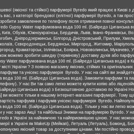
шевої (якісної та стійкої) парфумерії Byredo який працює в Києві з
вас, з категорії брендової (елітної) парфумерії Byredo, а так пр
 зробити замовлення по телефону після отримання повної консульт
edo Gypsy Water парфумована вода 100 ml. (Байредо Циганська вод
Київ, Обухів, Южноукраїнськ, Бердичів, Львів, Івано-Франківськ, Воз
рогобич, Дніпродзержинськ, Білгород-Дністровський, Прилуки, Хмел
иколаїв, Сєвєродонецьк, Бердянськ, Миргород, Житомир, Маріуполь,
ргород, Краматорськ, Іллічівськ, Боярка, Нововолинськ, Мукачево, У
акож можемо зробити швидку (термінову) доставку духів або парфу
psy Water парфумована вода 100 ml. (Байредо Циганська вода) в Києв
 місті України ? З появою магазину якісних, стійких та оригінальних
парфуми та унісекс парфумерія Byredo. У нас на сайті ви знайдете 
 вода 100 ml. (Байредо Циганська вода). Замовити парфуми та па
лефону). У нас Ви так само легко можете купити копію або ліцензі
Байредо Циганська вода) з Безкоштовною доставкою по Україні Но
а] ви можете тільки в нашому інтернет-магазині парфумерії. Тому
вартість парфумів і парфумів унісекс парфумерія Byredo. Найпопул
вода 100 ml. (Байредо Циганська вода). Тільки у нас ви легко мо
ьки у нас зараз Акції та найбільші Знижки на парфумерію Byredo. У 
yredo в Україні за найнижчою та найприємнішою ціною. У нас можн
рії в Україні як MakeUp (Мейкап), Летуаль (Летуаль), Бомонд, Бон
пропонуємо якісний товар за доступними цінами. Ми постійно провод