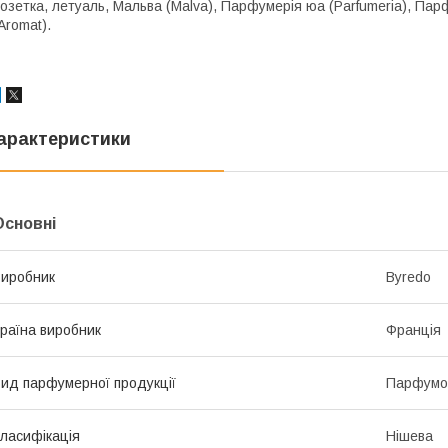
озетка, летуаль, Мальва (Malva), Парфумерія юа (Parfumeria), Пар
Aromat).
арактеристики
Основні
иробник
Byredo
раїна виробник
Франція
ид парфумерної продукції
Парфумо
ласифікація
Нішева