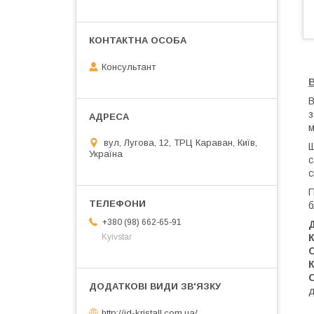
Консультант
В
з
м
вул, Лугова, 12, ТРЦ Караван, Київ,
Щ
Україна
с
с
П
б
+380 (98) 662-65-91
Д
Kyivstar
К
С
К
О
http://jd-kristall.com.ua/