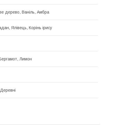
е дерево, Ваніль, Амбра
дан, Ялівець, Корінь ірису
Бергамот, Лимон
 Деревні