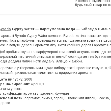
У компанії підключені
будь-який товар не п
Byredo
Gypsy Water — парфумована вода — Байредо Циганс
 ароматі Byredo Gypsy Water компанія Byredo хотіла показати, що
емлі. Назва парфумів перекладається як «циганська вода», і в цьо
ожна почути деревні аромати лісу, ноти хвойних дерев і ароматні а
об зробити звучання парфумерної композиції актуальнішим, до не
акральний і містичний ритм життя певної касти циган теж був наяв
юди додали магічні ноти ладану, ялівцю й амбри.
арфуми є універсальними щодо вибору статі, простіше кажучи, це
лизький прихильникам еклектики та природних ароматів.
ата випуску:
2008
раїна-виробник:
Франція
тать:
унісекс
ласифікація аромату:
деревні, фужерні
сновні ноти:
бергамот, лимон, перець, японський ялівець, сосна, 
дерево