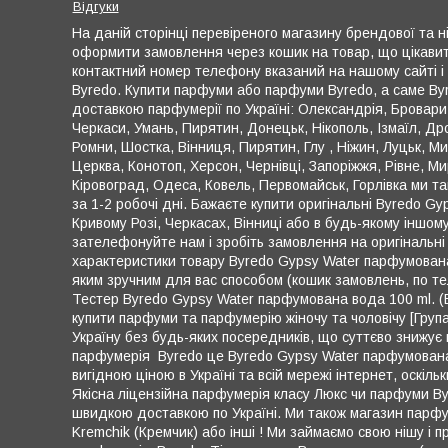
Відгуки
На даній сторінці перевіреного магазину брендової та ні
оформити замовлення через кошик на товар, що цікавить 
контактний номер телефону вказаний на нашому сайті і
Byredo. Купити парфуми або парфуми Byredo, а саме Byr
доставкою парфумерії по Україні: Олександрія, Бровари, 
Черкаси, Умань, Пирятин, Донецьк, Нікополь, Ізмаїл, Д
Ромни, Шостка, Вінниця, Пирятин, Глу , Ніжин, Луцьк, М
Церква, Конотоп, Херсон, Чернівці, Запоріжжя, Рівне, Ми
Кіровоград, Одеса, Ковель, Первомайськ, Горлівка ми т
за 1-2 робочі дні. Бажаєте купити оригінальні Byredo Gy
Кривому Розі, Черкасах, Вінниці або в будь-якому іншому
зателефонуйте нам і зробіть замовлення на оригінальні 
характеристики товару Byredo Gypsy Water парфумована
яким зручним для вас способом (кошик замовлень, по те
Тестер Byredo Gypsy Water парфумована вода 100 ml. (
купити парфуми та парфумерію жіночу та чоловічу [Груп
Україну без будь-яких посередників, що суттєво знижує 
парфумерія Byredo це Byredo Gypsy Water парфумована 
вигідною ціною в Україні та всій мережі інтернет, оскіл
Якісна ліцензійна парфумерія класу Люкс чи парфуми B
швидкою доставкою по Україні. Ми також магазин парфуме
Kremchik (Кремчик) або інші ! Ми займаємо свою нішу і 