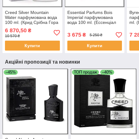
Creed Silver Mountain
Essential Parfums Bois
Byre
Water парфумована вода
Imperial парфумована
пар
100 ml. (Крид Срібна Гора
вода 100 ml. (Ессенціал
ml. 
Води)
Парфум Бойс Імперіал)
М'юз
6 870,50
₴
3 675
7 2
₴
5 250 ₴
10 570 ₴
Купити
Купити
Акційні пропозиції та новинки
–45%
ТОП продаж
–40%