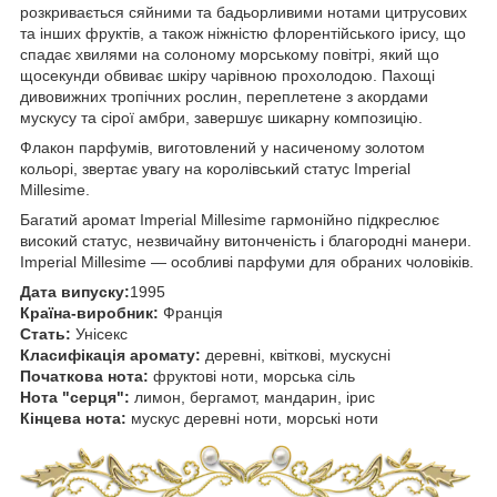
розкривається сяйними та бадьорливими нотами цитрусових
та інших фруктів, а також ніжністю флорентійського ірису, що
спадає хвилями на солоному морському повітрі, який що
щосекунди обвиває шкіру чарівною прохолодою. Пахощі
дивовижних тропічних рослин, переплетене з акордами
мускусу та сірої амбри, завершує шикарну композицію.
Флакон парфумів, виготовлений у насиченому золотом
кольорі, звертає увагу на королівський статус Imperial
Millesime.
Багатий аромат Imperial Millesime гармонійно підкреслює
високий статус, незвичайну витонченість і благородні манери.
Imperial Millesime — особливі парфуми для обраних чоловіків.
Дата випуску:
1995
Країна-виробник:
Франція
Стать:
Унісекс
Класифікація аромату:
деревні, квіткові, мускусні
Початкова нота:
фруктові ноти, морська сіль
Нота "серця":
лимон, бергамот, мандарин, ірис
Кінцева нота:
мускус деревні ноти, морські ноти