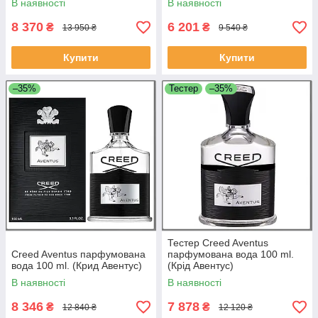
В наявності
В наявності
8 370
6 201
₴
₴
13 950 ₴
9 540 ₴
Купити
Купити
–35%
Тестер
–35%
Тестер Creed Aventus
Creed Aventus парфумована
парфумована вода 100 ml.
вода 100 ml. (Крид Авентус)
(Крід Авентус)
В наявності
В наявності
8 346
7 878
₴
₴
12 840 ₴
12 120 ₴