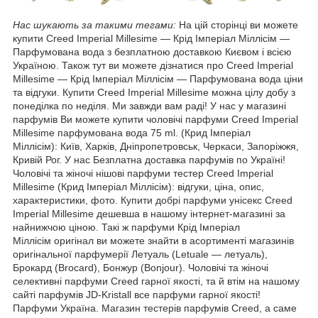
Нас шукають за такими тегами:
На цій сторінці ви можете
купити Creed Imperial Millesime ― Крід Імперіал Міллісім —
Парфумована вода з безплатною доставкою Києвом і всією
Україною. Також тут ви можете дізнатися про Creed Imperial
Millesime ― Крід Імперіал Міллісім — Парфумована вода ціни
та відгуки. Купити Creed Imperial Millesime можна цілу добу з
понеділка по неділя. Ми завжди вам раді! У нас у магазині
парфумів Ви можете купити чоловічі парфуми Creed Imperial
Millesime парфумована вода 75 ml. (Крид Імперіал
Міллісім): Київ, Харків, Дніпропетровськ, Черкаси, Запоріжжя,
Кривій Рог. У нас Безплатна доставка парфумів по Україні!
Чоловічі та жіночі нішові парфуми тестер Creed Imperial
Millesime (Крид Імперіал Міллісім): відгуки, ціна, опис,
характеристики, фото. Купити добрі парфуми унісекс Creed
Imperial Millesime дешевша в нашому інтернет-магазині за
найнижчою ціною. Такі ж парфуми Крід Імперіал
Міллісім оригінал ви можете знайти в асортименті магазинів
оригінальної парфумерії Летуаль (Letuale — летуаль),
Брокард (Brocard), Бонжур (Bonjour). Чоловічі та жіночі
селективні парфуми Creed гарної якості, та й втім на нашому
сайті парфумів JD-Kristall все парфуми гарної якості!
Парфуми Україна. Магазин тестерів парфумів Creed, а саме