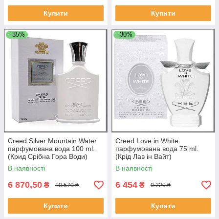
Купити
Купити
–35%
–30%
Creed Silver Mountain Water
Creed Love in White
парфумована вода 100 ml.
парфумована вода 75 ml.
(Крид Срібна Гора Води)
(Крід Лав ін Вайт)
В наявності
В наявності
6 870,50
6 454
₴
₴
10 570 ₴
9 220 ₴
Купити
Купити