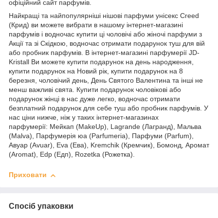
офіційний сайт парфумів.
Найкращі та найпопулярніші нішові парфуми унісекс Creed
(Крид) ви можете вибрати в нашому інтернет-магазині
парфумів і водночас купити ці чоловічі або жіночі парфуми з
Акції та зі Скідкою, водночас отримати подарунок туш для вій
або пробник парфумів. В інтернет-магазині парфумерії JD-
Kristall Ви можете купити подарунок на день народження,
купити подарунок на Новий рік, купити подарунок на 8
березня, чоловічий день, День Святого Валентина та інші не
менш важливі свята. Купити подарунок чоловікові або
подарунок жінці в нас дуже легко, водночас отримати
безплатний подарунок для себе туш або пробник парфумів. У
нас ціни нижче, ніж у таких інтернет-магазинах
парфумерії: Мейкап (MakeUp), Lagrande (Лагранд), Мальва
(Malva), Парфумерія юа (Parfumeria), Парфуми (Parfum),
Авуар (Avuar), Eva (Ева), Kremchik (Кремчик), Бомонд, Аромат
(Aromat), Edp (Едп), Rozetka (Рожетка).
Приховати
Спосіб упаковки