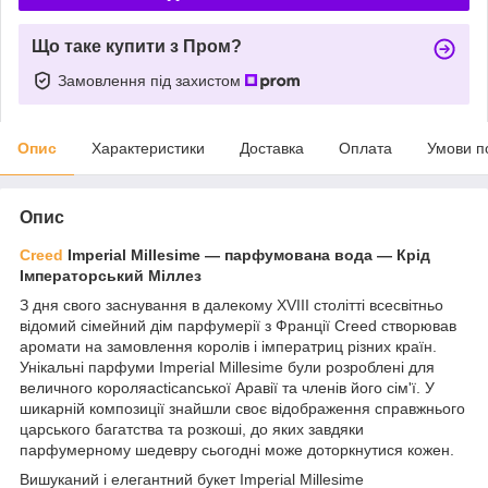
Що таке купити з Пром?
Замовлення під захистом
Опис
Характеристики
Доставка
Оплата
Умови п
Опис
Creed
Imperial Millesime ― парфумована вода — Крід
Імператорський Міллез
З дня свого заснування в далекому XVIII столітті всесвітньо
відомий сімейний дім парфумерії з Франції Creed створював
аромати на замовлення королів і імператриц різних країн.
Унікальні парфуми Imperial Millesime були розроблені для
величного короляacticanської Аравії та членів його сім'ї. У
шикарній композиції знайшли своє відображення справжнього
царського багатства та розкоші, до яких завдяки
парфумерному шедевру сьогодні може доторкнутися кожен.
Вишуканий і елегантний букет Imperial Millesime