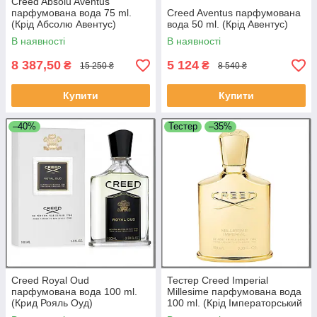
Creed Absolu Aventus
парфумована вода 75 ml.
Creed Aventus парфумована
(Крід Абсолю Авентус)
вода 50 ml. (Крід Авентус)
В наявності
В наявності
8 387,50
5 124
₴
₴
15 250 ₴
8 540 ₴
Купити
Купити
–40%
Тестер
–35%
Creed Royal Oud
Тестер Creed Imperial
парфумована вода 100 ml.
Millesime парфумована вода
(Крид Рояль Оуд)
100 ml. (Крід Імператорський
Міллезем)