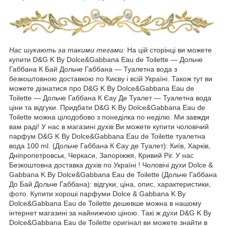
Нас шукають за такими тегами:
На цій сторінці ви можете
купити D&G K By Dolce&Gabbana Eau de Toilette ― Дольче
Габбана К Бай Дольче Габбана ― Туалетна вода з
безкоштовною доставкою по Києву і всій Україні. Також тут ви
можете дізнатися про D&G K By Dolce&Gabbana Eau de
Toilette ― Дольче Габбана К Єау Де Туалет ― Туалетна вода
ціни та відгуки. Придбати D&G K By Dolce&Gabbana Eau de
Toilette можна цілодобово з понеділка по неділю. Ми завжди
вам раді! У нас в магазині духів Ви можете купити чоловічий
парфум D&G K By Dolce&Gabbana Eau de Toilette туалетна
вода 100 ml. (Дольче Габбана К Єау де Туалет): Київ, Харків,
Дніпропетровськ, Черкаси, Запоріжжя, Кривий Ріг. У нас
Безкоштовна доставка духів по Україні ! Чоловічі духи Dolce &
Gabbana K By Dolce&Gabbana Eau de Toilette (Дольче Габбана
До Бай Дольче Габбана): відгуки, ціна, опис, характеристики,
фото. Купити хороші парфуми Dolce & Gabbana K By
Dolce&Gabbana Eau de Toilette дешевше можна в нашому
інтернет магазині за найнижчою ціною. Такі ж духи D&G K By
Dolce&Gabbana Eau de Toilette оригінал ви можете знайти в