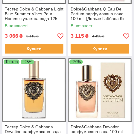
Тестер Dolce & Gabbana Light
Dolce&Gabbana Q Eau De
Blue Summer Vibes Pour
Parfum парфумована вода
Homme туалетна вода 125
100 ml. (Дольче Габбана Кю
ml. Лайт Блю Саммер Вайбс
Еау Де Парфюм)
В наявності
В наявності
Пур Хом
3 066
3 115
₴
₴
5 110 ₴
4 450 ₴
Купити
Купити
Тестер
–25%
–20%
Тестер Dolce & Gabbana
Dolce&Gabbana Devotion
Devotion парфумована вода
парфумована вода 100 ml.