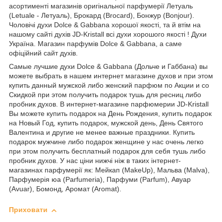
асортименті магазинів оригінальної парфумерії Летуаль
(Letuale - Летуаль), Брокард (Brocard), Бонжур (Bonjour).
Чоловічі духи Dolce & Gabbana хорошої якості, та й втім на
нашому сайті духів JD-Kristall всі духи хорошого якості ! Духи
Україна. Магазин парфумів Dolce & Gabbana, а саме
офіційний сайт духів.
Самые лучшие духи Dolce & Gabbana (Дольче и Габбана) вы
можете выбрать в нашем интернет магазине духов и при этом
купить данный мужской либо женский парфюм по Акции и со
Скидкой при этом получить подарок тушь для ресниц либо
пробник духов. В интернет-магазине парфюмерии JD-Kristall
Вы можете купить подарок на День Рождения, купить подарок
на Новый Год, купить подарок, мужской день, День Святого
Валентина и другие не менее важные праздники. Купить
подарок мужчине либо подарок женщине у нас очень легко
при этом получить бесплатный подарок для себя тушь либо
пробник духов. У нас ціни нижчі ніж в таких інтернет-
магазинах парфумерії як: Мейкап (MakeUp), Мальва (Malva),
Парфумерія юа (Parfumeria), Парфуми (Parfum), Авуар
(Avuar), Бомонд, Аромат (Aromat).
Приховати