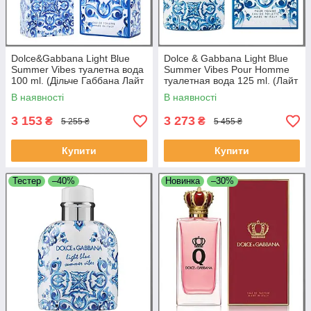
Dolce&Gabbana Light Blue
Dolce & Gabbana Light Blue
Summer Vibes туалетна вода
Summer Vibes Pour Homme
100 ml. (Дільче Габбана Лайт
туалетная вода 125 ml. (Лайт
Блю Саммер Вайбс)
Блю Саммер Вайбс Пур Хом)
В наявності
В наявності
3 153
3 273
₴
₴
5 255 ₴
5 455 ₴
Купити
Купити
Тестер
–40%
Новинка
–30%