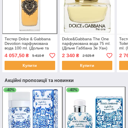
Тестер Dolce & Gabbana
Dolce&Gabbana The One
Тест
Devotion парфумована
парфумована вода 75 ml.
Toil
вода 100 ml. (Дольче та
(Дільче Габбана Зе Уан)
ml. 
Габбана Девоушен)
4 057,50
2 340
2 7
₴
₴
5 410 ₴
2 925 ₴
Купити
Купити
Акційні пропозиції та новинки
–40%
–40%