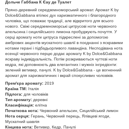
Дольче Габбана К Єау де Туалет
Пряно-деревний середземноморський аромат. Аромат K by
Dolce&Gabbana втілює дух харизматичного і благородного
чоловіка, що поважає традиції, але відкритого для всього
нового. Свіжі середземноморські цитрусові ноти червоного
апельсина і сицилійського лимона пробуджують почуття. У
серці аромату ноти цитруса підкреслені за допомогою
амбрових акцентів мускатного шавлії в поєднанні з яскравими
нотами герані і підбадьорливого лавандіна. Несподівана нота
есенції червоного перцю додає аромату K by Dolce&Gabbana
яскраву індивідуальність. Потім розкриваються чуттєві ноти
кедра, які доповнюють два елегантних і мужніх інгредієнти:
зелений ветивер, пачулі. K by Dolce&Gabbana - це вогненний
аромат для харизматичних і вкрай спокусливих чоловіків.
Прем'єра аромату:
2019
Країна ТМ:
Італія
Підлога:
для чоловіків
Тип аромату:
деревні
Класифікація:
елітна
Початкова нота:
Червоний апельсин, Сицилійський лимон
Нота серця:
Герань, Червоний перець, Ялівцеві ягоди,
Мускатний шавлія
Кінцева нота:
Ветивер, Кедр, Пачулі