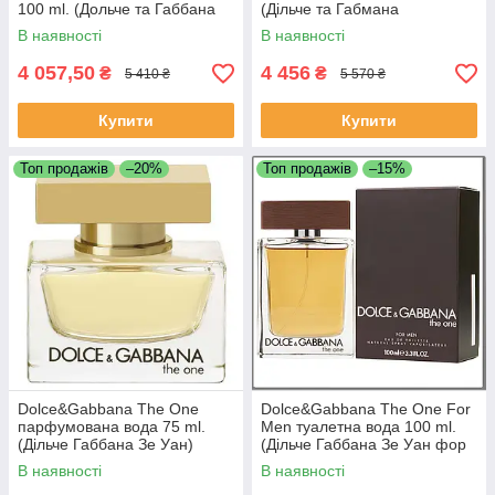
100 ml. (Дольче та Габбана
(Дільче та Габмана
Девоушен)
Відданість)
В наявності
В наявності
4 057,50
4 456
₴
₴
5 410 ₴
5 570 ₴
Купити
Купити
Топ продажів
–20%
Топ продажів
–15%
Dolce&Gabbana The One
Dolce&Gabbana The One For
парфумована вода 75 ml.
Men туалетна вода 100 ml.
(Дільче Габбана Зе Уан)
(Дільче Габбана Зе Уан фор
Мен)
В наявності
В наявності