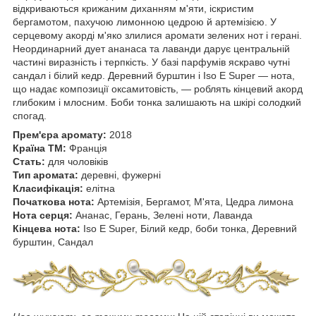
відкриваються крижаним диханням м'яти, іскристим
бергамотом, пахучою лимонною цедрою й артемізією. У
серцевому акорді м'яко злилися аромати зелених нот і герані.
Неординарний дует ананаса та лаванди дарує центральній
частині виразність і терпкість. У базі парфумів яскраво чутні
сандал і білий кедр. Деревний бурштин і Iso E Super — нота,
що надає композиції оксамитовість, — роблять кінцевий акорд
глибоким і млосним. Боби тонка залишають на шкірі солодкий
спогад.
Прем'єра аромату:
2018
Країна ТМ:
Франція
Стать:
для чоловіків
Тип аромата:
деревні, фужерні
Класифікація:
елітна
Початкова нота:
Артемізія, Бергамот, М'ята, Цедра лимона
Нота серця:
Ананас, Герань, Зелені ноти, Лаванда
Кінцева нота:
Iso E Super, Білий кедр, боби тонка, Деревний
бурштин, Сандал