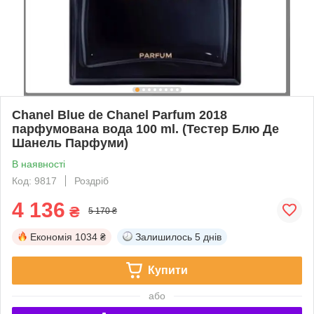
Chanel Blue de Chanel Parfum 2018
парфумована вода 100 ml. (Тестер Блю Де
Шанель Парфуми)
В наявності
Код: 9817
Роздріб
4 136
₴
5 170 ₴
Економія
1034 ₴
Залишилось
5 днів
Купити
або