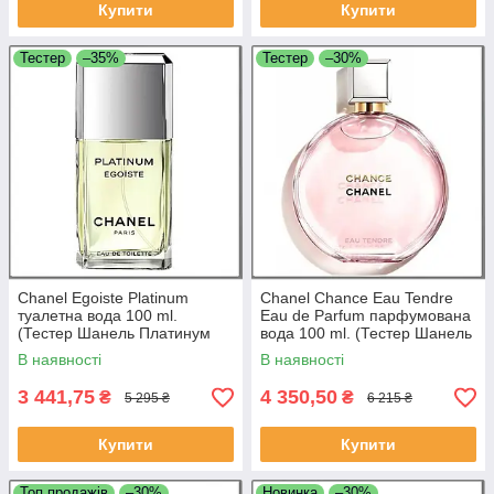
Купити
Купити
Тестер
–35%
Тестер
–30%
Chanel Egoiste Platinum
Chanel Chance Eau Tendre
туалетна вода 100 ml.
Eau de Parfum парфумована
(Тестер Шанель Платинум
вода 100 ml. (Тестер Шанель
Егоїст)
Шанс Еау Тендер)
В наявності
В наявності
3 441,75
4 350,50
₴
₴
5 295 ₴
6 215 ₴
Купити
Купити
Топ продажів
–30%
Новинка
–30%