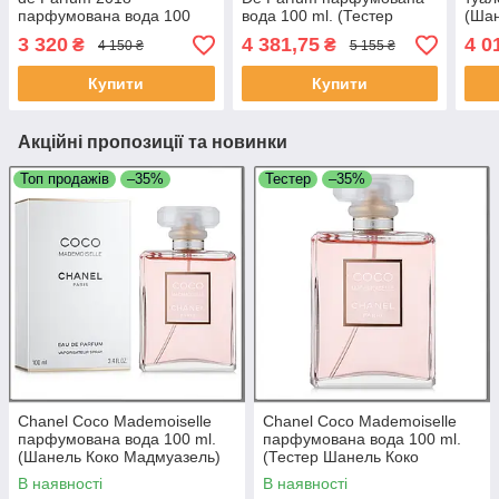
парфумована вода 100
вода 100 ml. (Тестер
(Ша
ml. (Ів Сен Лоран Ів Еау
Шанель Блю Де Шанель
3 320
4 381,75
4 0
₴
₴
4 150 ₴
5 155 ₴
де Парфуми)
Еау Де Парфум)
Купити
Купити
Акційні пропозиції та новинки
Топ продажів
–35%
Тестер
–35%
Chanel Coco Mademoiselle
Chanel Coco Mademoiselle
парфумована вода 100 ml.
парфумована вода 100 ml.
(Шанель Коко Мадмуазель)
(Тестер Шанель Коко
Мадмуазель)
В наявності
В наявності