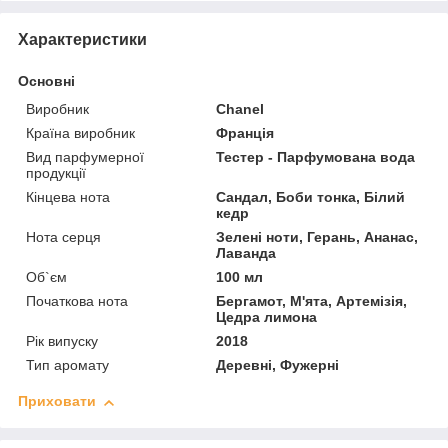
Характеристики
Основні
Виробник
Chanel
Країна виробник
Франція
Вид парфумерної
Тестер - Парфумована вода
продукції
Кінцева нота
Сандал, Боби тонка, Білий
кедр
Нота серця
Зелені ноти, Герань, Ананас,
Лаванда
Об`єм
100 мл
Початкова нота
Бергамот, М'ята, Артемізія,
Цедра лимона
Рік випуску
2018
Тип аромату
Деревні, Фужерні
Приховати