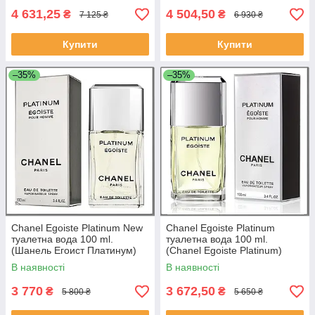
4 631,25
4 504,50
₴
₴
7 125 ₴
6 930 ₴
Купити
Купити
–35%
–35%
Chanel Egoiste Platinum New
Chanel Egoiste Platinum
туалетна вода 100 ml.
туалетна вода 100 ml.
(Шанель Егоист Платинум)
(Chanel Egoiste Platinum)
В наявності
В наявності
3 770
3 672,50
₴
₴
5 800 ₴
5 650 ₴