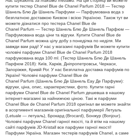
Нас шукають за такими тегами:
На цій сторінці ви можете
купити тестер Chanel Blue de Chanel Parfum 2018 ― Тестер
Шанель Блю Де Шанель Парфуми — Парфумована вода з
безплатною доставкою Києвом і всією Україною. Також тут ви
можете дізнатися про тестера Chanel Blue de
Chanel Parfum ― Тестер Шанель Блю Де Шанель Парфюм ―
Парфумована вода ціни та відгуки. Купити Chanel Blue de
Chanel Parfum можна цілу добу з понеділка по неділя. Ми
завжди вам раді! У нас у магазині парфумів Ви можете купити
чоловічі парфуми Chanel Blue de Chanel Parfum 2018
парфумована вода 100 ml. (Тестер Шанель Блю Де Шанель
Парфюм 2018): Київ, Харків, Дніпропетровськ, Черкаси,
Запоріжжя, Кривій Рог. У нас Безплатна доставка парфумів по
Україні! Чоловічі парфуми Chanel Blue de
Chanel Parfum (Шанель Блю Де Шанель Еау Де Парфуми):
відгуки, ціна, опис, характеристики, фото. Купити гарні
парфуми Chanel Blue de Chanel Parfum дешевша в нашому
інтернет-магазині за найнижчою ціною. Такі ж парфуми
Chanel Blue de Chanel Parfum 2018 оригінал ви можете знайти
в асортименті магазинів оригінальної парфумерії Летуаль
(Letuale — летуаль), Брокард (Brocard), Бонжур (Bonjour).
Чоловічі парфуми Chanel гарної якості, та й втім на нашому
сайті парфумів JD-Kristall все парфуми гарної якості!
Парфуми Україна. Магазин тестерів парфумів Chanel, а саме