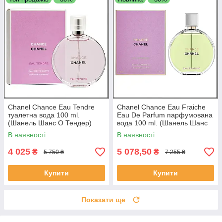
Chanel Chance Eau Tendre
Chanel Chance Eau Fraiche
туалетна вода 100 ml.
Eau De Parfum парфумована
(Шанель Шанс О Тендер)
вода 100 ml. (Шанель Шанс
О Фреш Парфюм)
В наявності
В наявності
4 025
5 078,50
₴
₴
5 750 ₴
7 255 ₴
Купити
Купити
Показати ще