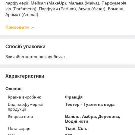
парфумерії: Мейкап (MakeUp), Мальва (Malva), Парфумерія
юа (Parfumeria), Парфуми (Parfum), Авуар (Avuar), Бомонд,
Аромат (Aromat).
Приховати
Спосіб упаковки
Звичайна картонна коробочка.
Характеристики
Основні
Країна виробник
Франція
Вид парфумерної
Тестер - Туалетна вода
продукції
Кінцева нота
Ваніль, Амбра, Деревина,
Водні ноти
Нота серця
Тіарі, Сіль