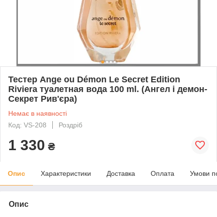
Тестер Ange ou Démon Le Secret Edition
Riviera туалетная вода 100 ml. (Ангел і демон-
Секрет Рив'єра)
Немає в наявності
Код: VS-208
Роздріб
1 330
₴
Опис
Характеристики
Доставка
Оплата
Умови п
Опис