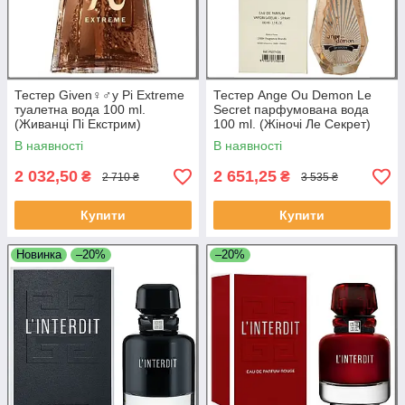
Тестер Given♀♂y Pi Extreme
Тестер Ange Ou Demon Le
туалетна вода 100 ml.
Secret парфумована вода
(Живанці Пі Екстрим)
100 ml. (Жіночі Ле Секрет)
В наявності
В наявності
2 032,50
2 651,25
₴
₴
2 710 ₴
3 535 ₴
Купити
Купити
Новинка
–20%
–20%