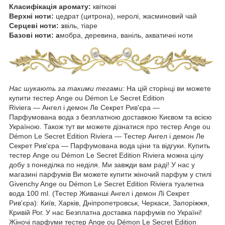
Класифікація аромату:
квіткові
Верхні ноти:
цедрат (цитрона), неролі, жасминовий чай
Серцеві ноти: з
віль, тіаре
Базові ноти: а
мобра, деревина, ваніль, акватичні ноти
Нас шукають за такими тегами:
На цій сторінці ви можете
купити тестер Ange ou Démon Le Secret Edition
Riviera ― Ангел і демон Ле Секрет Рив'єра ―
Парфумована вода з безплатною доставкою Києвом та всією
Україною. Також тут ви можете дізнатися про тестер Ange ou
Démon Le Secret Edition Riviera ― Тестер Ангел і демон Ле
Секрет Рив'єра — Парфумована вода ціни та відгуки. Купить
тестер Ange ou Démon Le Secret Edition Riviera можна цілу
добу з понеділка по неділя. Ми завжди вам раді! У нас у
магазині парфумів Ви можете купити жіночий парфум у стилі
Givenchy Ange ou Démon Le Secret Edition Riviera туалетна
вода 100 ml. (Тестер Живанші Ангел і демон Лі Секрет
Рив'єра): Київ, Харків, Дніпропетровськ, Черкаси, Запоріжжя,
Кривій Рог. У нас Безплатна доставка парфумів по Україні!
Жіночі парфуми тестер Ange ou Démon Le Secret Edition