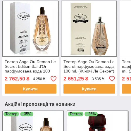
Тестер Ange Ou Demon Le
Тестер Ange Ou Demon Le
Тест
Secret Edition Bal d'Or
Secret парфумована вода
пар
парфумована вода 100
100 ml. (Жіночі Ле Секрет)
ml. 
ml. (Секрет Бал Дор)
2 762,50
2 651,25
2 5
₴
₴
4 250 ₴
3 535 ₴
Купити
Купити
Акційні пропозиції та новинки
Тестер
–35%
Тестер
–25%