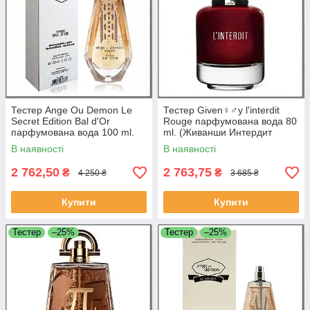
Тестер Ange Ou Demon Le
Тестер Given♀♂y l'interdit
Secret Edition Bal d'Or
Rouge парфумована вода 80
парфумована вода 100 ml.
ml. (Живанши Интердит
(Секрет Бал Дор)
Роуж)
В наявності
В наявності
2 762,50
2 763,75
₴
₴
4 250 ₴
3 685 ₴
Купити
Купити
Тестер
–25%
Тестер
–25%