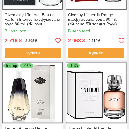
Given♀♂y L'Interdit Eau de
Givenüy L'Interdit Rouge
Parfum Intense парфумована
парфумована вода 80 ml.
вода 80 ml. (Живанші
(Живана Л'Інтердит Роуж)
Інтердит Еау де Парфум
В наявності
В наявності
Інтенс)
2 716
2 968
₴
₴
3 395 ₴
3 710 ₴
Купити
Купити
Тестер
–20%
–15%
Тестер Ange ou Demon
Жіночі L'Interdit Eau de