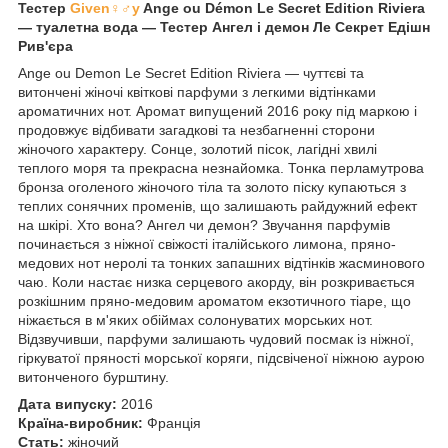
Тестер
Given♀♂y
Ange ou Démon Le Secret Edition Riviera
— туалетна вода — Тестер Ангел і демон Ле Секрет Едішн
Рив'єра
Ange ou Demon Le Secret Edition Riviera — чуттєві та
витончені жіночі квіткові парфуми з легкими відтінками
ароматичних нот. Аромат випущений 2016 року під маркою і
продовжує відбивати загадкові та незбагненні сторони
жіночого характеру. Сонце, золотий пісок, лагідні хвилі
теплого моря та прекрасна незнайомка. Тонка перламутрова
бронза оголеного жіночого тіла та золото піску купаються з
теплих сонячних променів, що залишають райдужний ефект
на шкірі. Хто вона? Ангел чи демон? Звучання парфумів
починається з ніжної свіжості італійського лимона, пряно-
медових нот неролі та тонких запашних відтінків жасминового
чаю. Коли настає низка серцевого акорду, він розкривається
розкішним пряно-медовим ароматом екзотичного тіаре, що
ніжається в м'яких обіймах солонуватих морських нот.
Відзвучивши, парфуми залишають чудовий посмак із ніжної,
гіркуватої пряності морської коряги, підсвіченої ніжною аурою
витонченого бурштину.
Дата випуску:
2016
Країна-виробник:
Франція
Стать:
жіночий