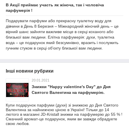
В Акції приймає участь як жіноча, так і чоловіча
парфумерія !
Подарувати парфуми або прекрасну туалетну воду для
дівчини в День 8 Березня – Міжнародний жіночий день – це
вірний шанс зайняти важливе місце в серці коханого або
близької вам людини. Елітна парфумерія: духи, туалетна
вода – це подарунок який безсумнівно, вразить і послужить
гучним стуком в серці об'єкту близької вам людини.
Інші новини рубрики
20.01.2021
Знижки "Happy valentine's Day" до Дня
Святого Валентина на парфумерію.
Купи подарунок парфуми (духи) зі знижкою до Дня Святого
Валентина за найнижчою ціною в Україні! Тільки до 14
лютого в магазині JD-Kristall знижки на парфумерію до 55 % !
Смачний аромат-це подарунок, яким ви завжди обрадуете
свою любов.