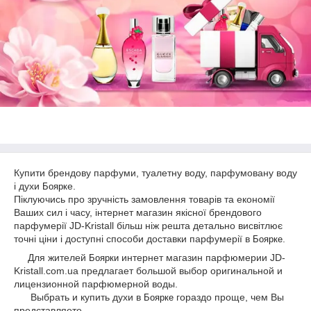
Купити брендову парфуми, туалетну воду, парфумовану воду
і духи
е.
Боярк
Піклуючись про зручність замовлення товарів та економії
Ваших сил і часу, інтернет магазин якісної брендового
парфумерії JD-Kristall більш ніж решта детально висвітлює
точні ціни і доступні способи доставки парфумерії в
.
Боярк
е
Для жителей
интернет магазин парфюмерии JD-
Боярки
Kristall.com.ua предлагает большой выбор оригинальной и
лицензионной парфюмерной воды.
Выбрать и купить духи в
гораздо проще, чем Вы
Боярк
е
представляете.