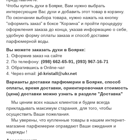
Чтобы купить духи в
, Вам нужно выбрать
Боярк
е
интересующие Вас духи и добавить этот товар в корзину.
По окончании выбора товара, нужно нажать на кнопку
"оформить заказ" в боксе "Корзина" и пройти процедуру
оформления заказа до конца, указав информацию о себе,
удобную форму оплаты заказа и способ доставки
парфюмерной воды.
Вы можете заказать духи в Боярке:
1. Оформив заказ на сайте
2. По телефону:
(098) 662-65-91, (093) 967-16-71
3. Обратившись в Online-чат
4. Через email:
jd-kristall@ukr.net
Варианты доставки парфюмерии в Боярке, способ
оплаты, время доставки, ориентировочная стоимость
(цена) доставки можно узнать в разделе "Доставка"
Мы ценим всех нашых клиентов и будем всегда
прикладывать максимум старания, для того, чтобы
осуществить Ваши пожелания.
Мы уверены, что купленные товары в нашем интернет-
магазине парфюмерии оправдают Ваши ожидания и
надежды !