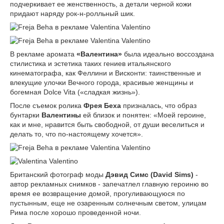
подчеркивает ее женственность, а детали черной кожи
придают наряду рок-н-ролльный шик.
В рекламе аромата
«Валентина»
была идеально воссоздана
стилистика и эстетика таких гениев итальянского
кинематографа, как Феллини и Висконти: таинственные и
влекущие улочки Вечного города, красивые женщины и
богемная Dolce Vita («сладкая жизнь»).
После съемок ролика
Фрея Беха
призналась, что образ
бунтарки
Валентины
ей близок и понятен: «Моей героине,
как и мне, нравится быть свободной, от души веселиться и
делать то, что по-настоящему хочется».
Британский фотограф моды
Дэвид Симс (David Sims)
-
автор рекламных снимков - запечатлел главную героиню во
время ее возвращение домой, прогуливающуюся по
пустынным, еще не озаренным солнечным светом, улицам
Рима после хорошо проведенной ночи.