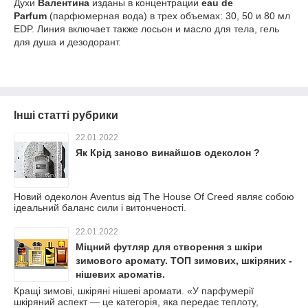
Духи
Валентина
изданы в концентрации
eau de
Parfum
(парфюмерная вода) в трех объемах: 30, 50 и 80 мл
EDP. Линия включает также лосьон и масло для тела, гель
для душа и дезодорант.
Інші статті рубрики
22.01.2022
Як Крід заново винайшов одеколон ?
Новий одеколон Aventus від The House Of Creed являє собою
ідеальний баланс сили і витонченості.
22.01.2022
Міцний футляр для створення з шкіри
зимового аромату. ТОП зимових, шкіряних -
нішевих ароматів.
Кращі зимові, шкіряні нішеві аромати. «У парфумерії
шкіряний аспект — це категорія, яка передає теплоту,