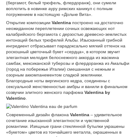
(бергамот, белый трюфель, флердоранж), они сумели
воплотить в новинке ауру римских каникул с полным
погружением в настоящую «Дольче Вита».
Открытие композиции
Valentina
построено на достаточно
неожиданном переплетении сочных освежающих нот
калабрийского бергамота с дерзостью древесно-землистых
интонаций белых трюфелей Альбы. Изысканный грибной
ингредиент отбрасывает парадоксально мягкий оттенок на
роскошный цветочный букет «сердца», в котором звучит
элегантная мелодия белоснежного аккорда из жасмина
самбак, мексиканской туберозы и флердоранжа из Амальфи
(город на побережье Италии) смешанная с нежным и
озорным аккомпанементом сладкой земляники.
Благородные ноты виргинского кедра, соединены с
сексуальной женственностью амбры и ванили в финальном
созвучии элитного женского парфюма
Valentina by
Valentino
.
Современный дизайн флакона
Valentina
– удивительное
сочетание изысканной элегантности и чувственной
романтики. Изящные грани стеклянной бутылки украшены
«букетом» цветов из тончайшего металла, окрашенных в