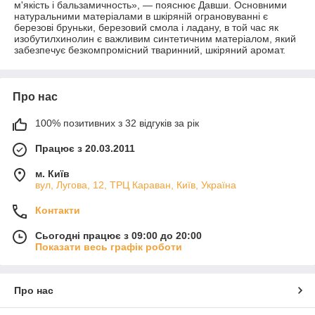
м'якість і бальзамичность», — пояснює Давши. Основними
натуральними матеріалами в шкіряній ограновуванні є
березові бруньки, березовий смола і ладану, в той час як
изобутилхинолин є важливим синтетичним матеріалом, який
забезпечує безкомпромісний тваринний, шкіряний аромат.
Про нас
100% позитивних з 32 відгуків за рік
Працює з 20.03.2011
м. Київ
вул, Лугова, 12, ТРЦ Караван, Київ, Україна
Контакти
Сьогодні працює з 09:00 до 20:00
Показати весь графік роботи
Про нас