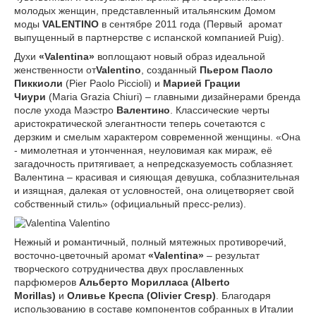
молодых женщин, представленный итальянским Домом
моды
VALENTINO
в сентябре 2011 года (Первый аромат
выпущенный в партнерстве с испанской компанией Puig).
Духи
«Valentina»
воплощают новый образ идеальной
женственности от
Valentino
, созданный
Пьером Паоло
Пиккиоли
(Pier Paolo Piccioli) и
Марией Грации
Чиури
(Maria Grazia Chiuri) – главными дизайнерами бренда
после ухода Маэстро
Валентино
. Классические черты
аристократической элегантности теперь сочетаются с
дерзким и смелым характером современной женщины. «Она
- мимолетная и утонченная, неуловимая как мираж, её
загадочность притягивает, а непредсказуемость соблазняет.
Валентина – красивая и сияющая девушка, соблазнительная
и изящная, далекая от условностей, она олицетворяет свой
собственный стиль» (официальный пресс-релиз).
Нежный и романтичный, полный мятежных противоречий,
восточно-цветочный аромат
«Valentina»
– результат
творческого сотрудничества двух прославленных
парфюмеров
Альберто Морилласа (Alberto
Morillas)
и
Оливье Креспа (Olivier Cresp)
. Благодаря
использованию в составе компонентов собранных в Италии