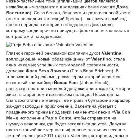
нежно-пастельные тона (аппликации цветов являются
излюбленным элементом в коллекциях haute couture
Дома
Валентино
). Союз белого, бежевого и цвета слоновой кости
(цвета последних коллекций бренда) – как визуальный код
нового периода в истории легендарного Дома моды,
которому среди прочего присуща эффектная «склонность к
контрастам и парадоксам».
Главной героиней рекламной компании духов
Valentina
,
воплощающей новый образ женщины от
Valentino
, стала
одна из самых успешных топ-моделей современности,
датчанка
Фрея Беха Эрихсен
(Freja Beha Erichsen). В
телевизионной рекламе, режиссером которой является
известный клипмейкер
Йохан Ренк
(Johan Renck),
рассказана история молодой девушки-аристократки, которая
живет в старинном итальянском палаццо. Несмотря на
благовоспитанные манеры, ее игривый бунтарский характер
жаждет свободы и приключений. Валентина убегает с
праздничного приема под звуки знаменитой песни
«Via Con
Me
» в исполнении
Paolo Conte
, чтобы отправится на
шумную вечеринку, где будет веселиться до утра. Девушка
одета в тончайшее черное шифоновое платье из весенне-
летней коллекции 2011 года от Valentino, которое идеально