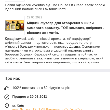
Новий одеколон Aventus від The House Of Creed являє собою
ідеальний баланс сили і витонченості.
22.01.2022
Міцний футляр для створення з шкіри
зимового аромату. ТОП зимових, шкіряних -
нішевих ароматів.
Кращі зимові, шкіряні нішеві аромати. «У парфумерії
шкіряний аспект — це категорія, яка передає теплоту,
м'якість і бальзамичность», — пояснює Давши. Основними
натуральними матеріалами в шкіряній ограновуванні є
березові бруньки, березовий смола і ладану, в той час як
изобутилхинолин є важливим синтетичним матеріалом, який
забезпечує безкомпромісний тваринний, шкіряний аромат.
Про нас
100% позитивних з 32 відгуків за рік
Працює з 20.03.2011
м. Київ
вул, Лугова, 12, ТРЦ Караван, Київ, Україна