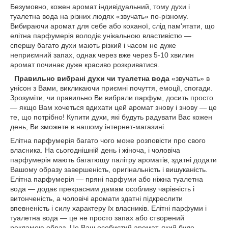
Безумовно, кожен аромат індивідуальний, тому духи і
туалетна вода на різних людях «звучать» по-різному.
Вибираючи аромат для себе або коханої, слід пам'ятати, що
елітна парфумерія володіє унікальною властивістю —
спершу багато духи мають різкий і часом не дуже
неприємний запах, однак через вже через 5-10 хвилин
аромат починає дуже красиво розкриватися.
Правильно вибрані духи
чи туалетна вода
«звучать» в
унісон з Вами, викликаючи приємні почуття, емоції, спогади.
Зрозуміти, чи правильно Ви вибрали парфум, досить просто
— якщо Вам хочеться вдихати цей аромат знову і знову — це
те, що потрібно! Купити духи, які будуть радувати Вас кожен
день, Ви зможете в нашому інтернет-магазині.
Елітна парфумерія багато чого може розповісти про свого
власника. На сьогоднішній день і жіноча, і чоловіча
парфумерія мають багатющу палітру ароматів, здатні додати
Вашому образу завершеність, оригінальність і вишуканість.
Елітна парфумерія — пряні парфуми або ніжна туалетна
вода — додає прекрасним дамам особливу чарівність і
витонченість, а чоловічі аромати здатні підкреслити
впевненість і силу характеру їх власників. Елітні парфуми і
туалетна вода — це не просто запах або створений
рекламою образ. Це Ваш особистий аромат, який буде