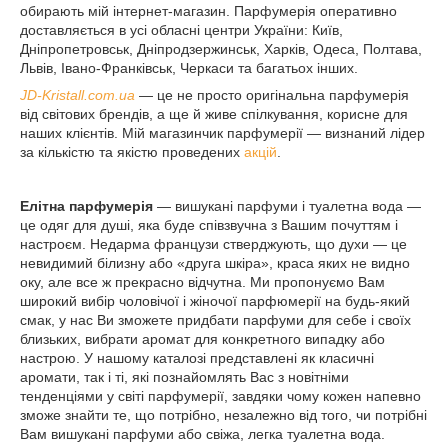
обирають мій інтернет-магазин. Парфумерія оперативно
доставляється в усі обласні центри України: Київ,
Дніпропетровськ, Дніпродзержинськ, Харків, Одеса, Полтава,
Львів, Івано-Франківськ, Черкаси та багатьох інших.
JD-Kristall.com.ua
— це не просто оригінальна парфумерія
від світових брендів, а ще й живе спілкування, корисне для
наших клієнтів. Мій магазинчик парфумерії — визнаний лідер
за кількістю та якістю проведених
акцій
.
Елітна парфумерія
— вишукані парфуми і туалетна вода —
це одяг для душі, яка буде співзвучна з Вашим почуттям і
настроєм. Недарма французи стверджують, що духи — це
невидимий білизну або «друга шкіра», краса яких не видно
оку, але все ж прекрасно відчутна. Ми пропонуємо Вам
широкий вибір чоловічої і жіночої парфюмерії на будь-який
смак, у нас Ви зможете придбати парфуми для себе і своїх
близьких, вибрати аромат для конкретного випадку або
настрою. У нашому каталозі представлені як класичні
аромати, так і ті, які познайомлять Вас з новітніми
тенденціями у світі парфумерії, завдяки чому кожен напевно
зможе знайти те, що потрібно, незалежно від того, чи потрібні
Вам вишукані парфуми або свіжа, легка туалетна вода.