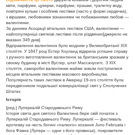
квіти, парфуми, цукерки, парфуми, іграшки, туалетну воду,
повітряні кульки і особливі листівки (часто у формі сердечка),
з віршами, любовними зізнаннями чи побажаннями любові —
валентинки.
За даними Асоціації вітальних листівок США, валентинки —
найпопулярніші святкові листівки після різдвяних[джерело не
вказано 349 днів].
Відправлення валентинок було модним у Великобританії XIX
століття. У 1847 році Естер Хоуланд відкрила успішне справу
з ручного виготовлення валентинок за британським зразкам у
своєму будинку в місті Вустер, штат Массачусетс. З XIX
століття, саморобні валентинки майже зовсім поступилися
місцем вітальним листівкам масового виробництва.
Популярність таких листівок в Америці 19-ого століття була
передвісником подальшої комерціалізації свят у Сполучених
Штатах.
Історія
[ред.] Луперкалій Стародавнього Риму
Історія свята дня святого Валентина бере свій початок з
Луперкалій Стародавнього Риму. Луперкалії — фестиваль
еротизму на честь богині «палкого» кохання Juno Februata і
бога Фавна (Луперк — одне з його прізвиськ), покровителя