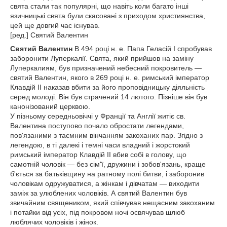
свята стали так популярні, що навіть коли багато інші
язичницькі свята були скасовані з приходом християнства,
цей ще довгий час існував.
[ред.] Святий Валентин
Святий Валентин
В 494 році н. е. Папа Геласій I спробував
заборонити Луперкалії. Свята, який прийшов на заміну
Луперкалиям, був призначений небесний покровитель —
святий Валентин, якого в 269 році н. е. римський імператор
Клавдій II наказав вбити за його проповідницьку діяльність
серед молоді. Він був страчений 14 лютого. Пізніше він був
канонізований церквою.
У пізньому середньовіччі у Франції та Англії житіє св.
Валентина поступово почало обростати легендами,
пов'язаними з таємним вінчанням закоханих пар. Згідно з
легендою, в ті далекі і темні часи владний і жорстокий
римський імператор Клавдій II вбив собі в голову, що
самотній чоловік — без сім'ї, дружини і зобов'язань, краще
б'ється за батьківщину на ратному полі битви, і заборонив
чоловікам одружуватися, а жінкам і дівчатам — виходити
заміж за улюблених чоловіків. А святий Валентин був
звичайним священиком, який співчував нещасним закоханим
і потайки від усіх, під покровом ночі освячував шлюб
люблячих чоловіків і жінок.