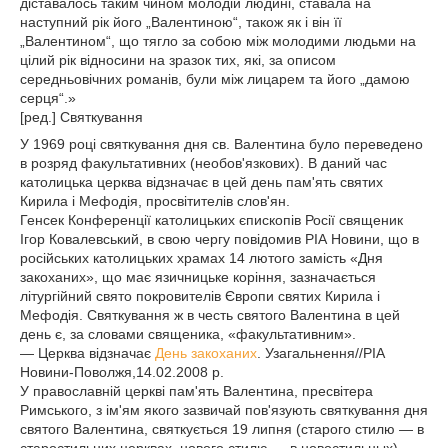
діставалось таким чином молодій людині, ставала на
наступний рік його „Валентиною“, також як і він її
„Валентином“, що тягло за собою між молодими людьми на
цілий рік відносини на зразок тих, які, за описом
середньовічних романів, були між лицарем та його „дамою
серця“.»
[ред.] Святкування
У 1969 році святкування дня св. Валентина було переведено
в розряд факультативних (необов'язкових). В даний час
католицька церква відзначає в цей день пам'ять святих
Кирила і Мефодія, просвітителів слов'ян.
Генсек Конференції католицьких єпископів Росії священик
Ігор Ковалевський, в свою чергу повідомив РІА Новини, що в
російських католицьких храмах 14 лютого замість «Дня
закоханих», що має язичницьке коріння, зазначається
літургійний свято покровителів Європи святих Кирила і
Мефодія. Святкування ж в честь святого Валентина в цей
день є, за словами священика, «факультативним».
— Церква відзначає
День закоханих
. Узагальнення//РІА
Новини-Поволжя,14.02.2008 р.
У православній церкві пам'ять Валентина, пресвітера
Римського, з ім'ям якого зазвичай пов'язують святкування дня
святого Валентина, святкується 19 липня (старого стилю — в