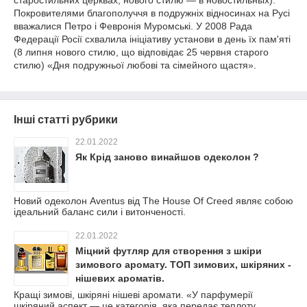
старостильних церквах, нового стилю — в новостильных).
Покровителями благополуччя в подружніх відносинах на Русі
вважалися Петро і Февронія Муромські. У 2008 Рада
Федерації Росії схвалила ініціативу установи в день їх пам'яті
(8 липня нового стилю, що відповідає 25 червня старого
стилю) «Дня подружньої любові та сімейного щастя».
Інші статті рубрики
22.01.2022
Як Крід заново винайшов одеколон ?
Новий одеколон Aventus від The House Of Creed являє собою
ідеальний баланс сили і витонченості.
22.01.2022
Міцний футляр для створення з шкіри
зимового аромату. ТОП зимових, шкіряних -
нішевих ароматів.
Кращі зимові, шкіряні нішеві аромати. «У парфумерії
шкіряний аспект — це категорія, яка передає теплоту,