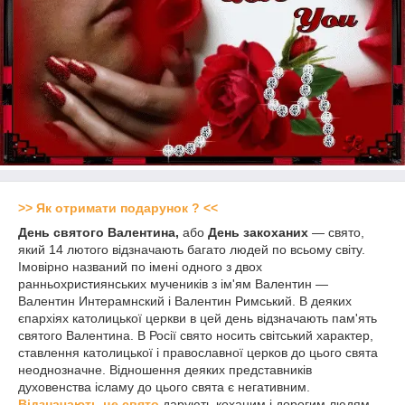
>> Як отримати подарунок ? <<
День святого Валентина,
або
День закоханих
— свято,
який 14 лютого відзначають багато людей по всьому світу.
Імовірно названий по імені одного з двох
ранньохристиянських мучеників з ім'ям Валентин —
Валентин Интерамнский і Валентин Римський. В деяких
єпархіях католицької церкви в цей день відзначають пам'ять
святого Валентина. В Росії свято носить світський характер,
ставлення католицької і православної церков до цього свята
неоднозначне. Відношення деяких представників
духовенства ісламу до цього свята є негативним.
Відзначають це свято
дарують коханим і дорогим людям