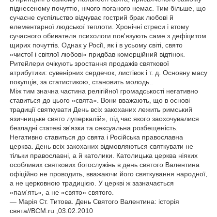
піднесеному почуттю, нічого поганого немає. Тим більше, що
сучасне суспільство відчуває гострий брак любові й
елементарної людської теплоти. Хронічні стреси і втому
сучасного обивателя психологи пов'язують саме з дефіцитом
щирих почуттів. Однак у Росії, як і в усьому світі, свято
«чистої і світлої любові» придбав комерційний відтінок.
Ритейлери очікують зростання продажів святкової
атрибутики: сувенірних сердечок, листівок і т. д. Основну масу
покупців, за статистикою, становить молодь..
Між тим значна частина релігійної громадськості негативно
ставиться до цього «свята». Вони вважають, що в основі
традиції святкувати День всіх закоханих лежить римський
язичницьке свято луперкалій», під час якого заохочувалися
безладні статеві зв'язки та сексуальна розбещеність.
Негативно ставиться до свята і Російська православна
церква. День всіх закоханих відмовляються святкувати не
тільки православні, а й католики. Католицька церква ніяких
особливих святкових богослужінь в день святого Валентина
офіційно не проводить, вважаючи його святкування народної,
а не церковною традицією. У церкві ж зазначається
«пам'ять», а не «свято» святого.
— Марія Ст. Титова. День Святого Валентина: історія
свята//BCM.ru ,03.02.2010