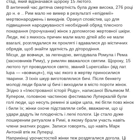
стад, який відзначався щороку 15 лютого.
В античний час дитяча смертність була дуже висока, 276 році
до н. е .. Рим мало не вимер в результаті «епідемії»
мертвонароджень і викиднів. Оракул сповістив, що для
підвищення народжуваності необхідний обряд тілесного
покарання (прочуханки) жінок з допомогою жертовної шкіри.
Люди, які з якихось причин мали мало дітей або не мали
взагалі, розглядалися як прокляті і вдавалися до містичних
обрядів, щоб знайти здатність до дітородіння.
Місце, де вовчиця, за легендою, вигодувала Ромула і Рема
(засновників Риму), у римлян вважалося святим. Щороку, 15
лютого тут проводилося свято, званий Lupercalia» (від лат.
lupa — «вовчиця»), під час якого в жертву приносилися
тварини. З їхніх шкур виготовлялися бичі. Після бенкету
молоді люди брали ці бичі і виходили в місто пороти жінок.
Згідно з «Ілюстрованої історії Роду», написаної Вільямом М.
Купером, головною частиною фестивалю Луперкалій були
голі люди, що несуть ремені зі шкіри цапа, які бігли повз жінок
і били їх; жінки охоче підставляли себе, вважаючи, що ці
удари дадуть їм плодючість і легкі пологи. Це стало дуже
поширеним ритуалом в Римі, в якому брали участь навіть
члени знатних родин. Записи говорять, що навіть Марк
Антоній втік як Луперці.
Наприкінці урочистостей жінки теж роздягалися догола. Ці