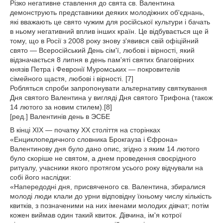
Різко негативне ставлення до свята св. Валентина
демонструють представники деяких молодіжних об'єднань,
які вважають це свято чужим для російської культури і бачать
в ньому негативний вплив інших країн. Це відбувається ще й
тому, що в Росії з 2008 року знову з'явився свій офіційний
свято — Всеросійський День сім'ї, любові і вірності, який
відзначається 8 липня в день пам'яті святих благовірних
князів Петра і Февронії Муромських — покровителів
сімейного щастя, любові і вірності. [7]
Робляться спроби запропонувати альтернативу святкування
Дня святого Валентина у вигляді Дня святого Трифона (також
14 лютого за новим стилем).[8]
[ред.] Валентинів день в ЭСБЕ
В кінці XIX — початку XX століття на сторінках
«Енциклопедичного словника Брокгауза і Єфрона»
Валентинову дня було дано опис, згідно з яким 14 лютого
було скоріше не святом, а днем проведення своєрідного
ритуалу, учасники якого протягом усього року відчували на
собі його наслідки:
«Напередодні дня, присвяченого св. Валентина, збиралися
молоді люди клали до урни відповідну їхньому числу кількість
квитків, з позначеними на них іменами молодих дівчат; потім
кожен виймав один такий квиток. Дівчина, ім'я котрої