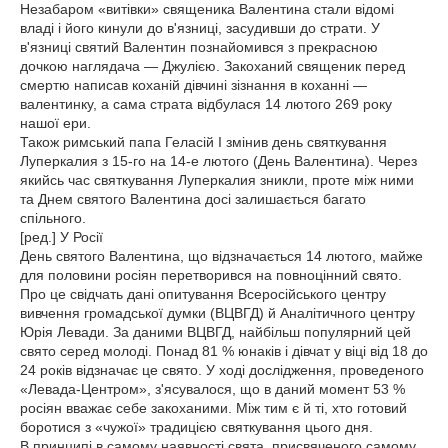
Незабаром «витівки» священика Валентина стали відомі
владі і його кинули до в'язниці, засудивши до страти. У
в'язниці святий Валентин познайомився з прекрасною
дочкою наглядача — Джулією. Закоханий священик перед
смертю написав коханій дівчині зізнання в коханні —
валентинку, а сама страта відбулася 14 лютого 269 року
нашої ери.
Також римський папа Геласій I змінив день святкування
Луперкалия з 15-го на 14-е лютого (День Валентина). Через
якийсь час святкування Луперкалия зникли, проте між ними
та Днем святого Валентина досі залишається багато
спільного.
[ред.] У Росії
День святого Валентина, що відзначається 14 лютого, майже
для половини росіян перетворився на повноцінний свято.
Про це свідчать дані опитування Всеросійського центру
вивчення громадської думки (ВЦВГД) й Аналітичного центру
Юрія Левади. За даними ВЦВГД, найбільш популярний цей
свято серед молоді. Понад 81 % юнаків і дівчат у віці від 18 до
24 років відзначає це свято. У ході дослідження, проведеного
«Левада-Центром», з'ясувалося, що в даний момент 53 %
росіян вважає себе закоханими. Між тим є й ті, хто готовий
боротися з «чужої» традицією святкування цього дня.
В принципі в самому наявності свята, присвяченого самому