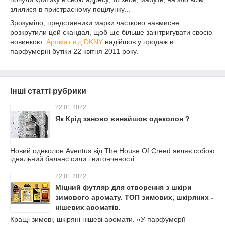
злилися в пристрасному поцілунку...
Зрозуміло, представники марки частково навмисне
розкрутили цей скандал, щоб ще більше заінтригувати своєю
новинкою.
Аромат від DKNY
надійшов у продаж в
парфумерні бутіки 22 квітня 2011 року.
Інші статті рубрики
22.01.2022
Як Крід заново винайшов одеколон ?
Новий одеколон Aventus від The House Of Creed являє собою
ідеальний баланс сили і витонченості.
22.01.2022
Міцний футляр для створення з шкіри
зимового аромату. ТОП зимових, шкіряних -
нішевих ароматів.
Кращі зимові, шкіряні нішеві аромати. «У парфумерії