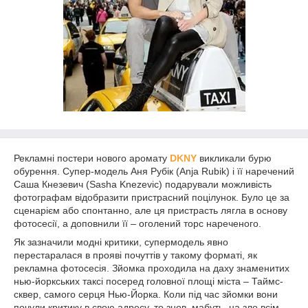
Рекламні постери нового аромату
DKNY
викликали бурю
обурення. Супер-модель Аня Рубік (Anja Rubik) і її наречений
Саша Кнезевич (Sasha Knezevic) подарували можливість
фотографам відобразити пристрасний поцілунок. Було це за
сценарієм або спонтанно, але ця пристрасть лягла в основу
фотосесії, а доповнили її – оголений торс нареченого.
Як зазначили модні критики, супермодель явно
перестаралася в прояві почуттів у такому форматі, як
рекламна фотосесія. Зйомка проходила на даху знаменитих
нью-йоркських таксі посеред головної площі міста – Таймс-
сквер, самого серця Нью-Йорка. Коли під час зйомки вони
почули критику в свою адресу, то знов, мабуть, на зло всім,