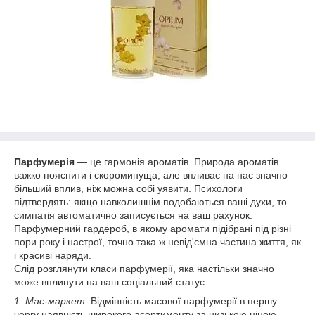
Парфумерія
— це гармонія ароматів. Природа ароматів
важко пояснити і скороминуща, але впливає на нас значно
більший вплив, ніж можна собі уявити. Психологи
підтвердять: якщо навколишнім подобаються ваші духи, то
симпатія автоматично записується на ваш рахунок.
Парфумерний гардероб, в якому аромати підібрані під різні
пори року і настрої, точно така ж невід'ємна частина життя, як
і красиві наряди.
Слід розглянути класи парфумерії, яка настільки значно
може вплинути на ваш соціальний статус.
1. Мас-маркет.
Відмінність масової парфумерії в першу
чергу наявність широкого асортименту за низькою ціною.