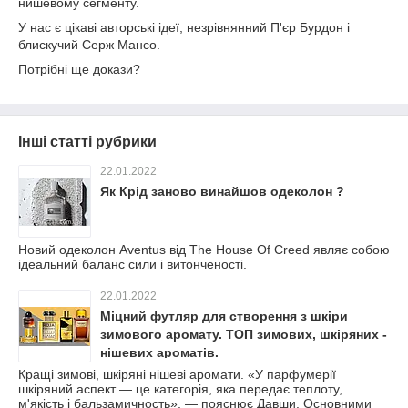
нишевому сегменту.
У нас є цікаві авторські ідеї, незрівнянний П'єр Бурдон і
блискучий Серж Мансо.
Потрібні ще докази?
Інші статті рубрики
22.01.2022
Як Крід заново винайшов одеколон ?
Новий одеколон Aventus від The House Of Creed являє собою
ідеальний баланс сили і витонченості.
22.01.2022
Міцний футляр для створення з шкіри
зимового аромату. ТОП зимових, шкіряних -
нішевих ароматів.
Кращі зимові, шкіряні нішеві аромати. «У парфумерії
шкіряний аспект — це категорія, яка передає теплоту,
м'якість і бальзамичность», — пояснює Давши. Основними