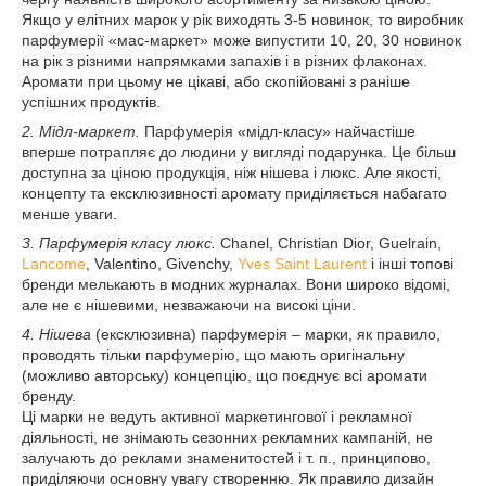
Якщо у елітних марок у рік виходять 3-5 новинок, то виробник
парфумерії «мас-маркет» може випустити 10, 20, 30 новинок
на рік з різними напрямками запахів і в різних флаконах.
Аромати при цьому не цікаві, або скопійовані з раніше
успішних продуктів.
2. Мідл-маркет.
Парфумерія «мідл-класу» найчастіше
вперше потрапляє до людини у вигляді подарунка. Це більш
доступна за ціною продукція, ніж нішева і люкс. Але якості,
концепту та ексклюзивності аромату приділяється набагато
менше уваги.
3. Парфумерія класу люкс.
Chanel, Christian Dior, Guelrain,
Lancome
, Valentino, Givenchy,
Yves Saint Laurent
і інші топові
бренди мелькають в модних журналах. Вони широко відомі,
але не є нішевими, незважаючи на високі ціни.
4. Нішева
(ексклюзивна) парфумерія – марки, як правило,
проводять тільки парфумерію, що мають оригінальну
(можливо авторську) концепцію, що поєднує всі аромати
бренду.
Ці марки не ведуть активної маркетингової і рекламної
діяльності, не знімають сезонних рекламних кампаній, не
залучають до реклами знаменитостей і т. п., принципово,
приділяючи основну увагу створенню. Як правило дизайн