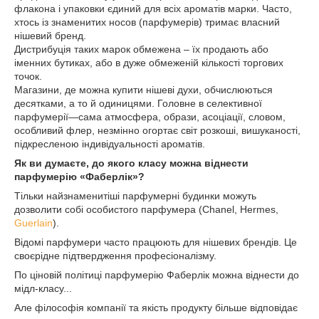
флакона і упаковки єдиний для всіх ароматів марки. Часто,
хтось із знаменитих носов (парфумерів) тримає власний
нішевий бренд.
Дистрибуція таких марок обмежена – їх продають або
іменних бутиках, або в дуже обмеженій кількості торгових
точок.
Магазини, де можна купити нішеві духи, обчислюються
десятками, а то й одиницями. Головне в селективної
парфумерії—сама атмосфера, образи, асоціації, словом,
особливий флер, незмінно огортає світ розкоші, вишуканості,
підкресленою індивідуальності ароматів.
Як ви думаєте, до якого класу можна віднести
парфумерію «Фаберлік»?
Тільки найзнаменитіші парфумерні будинки можуть
дозволити собі особистого парфумера (Chanel, Hermes,
Guerlain
).
Відомі парфумери часто працюють для нішевих брендів. Це
своєрідне підтвердження професіоналізму.
По ціновій політиці парфумерію Фаберлік можна віднести до
мідл-класу...
Але філософія компанії та якість продукту більше відповідає