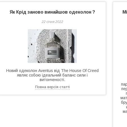
Як Крід заново винайшов одеколон ?
М
22 січня 2022
Новий одеколон Aventus від The House Of Creed
являє собою ідеальний баланс сили і
витонченості.
па
Повна версія статті
пе
мат
бру
ма