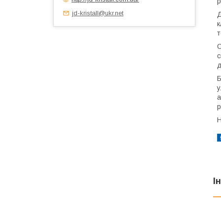
р
jd-kristall@ukr.net
Д
к
т
О
с
д
Б
у
а
р
Н
І