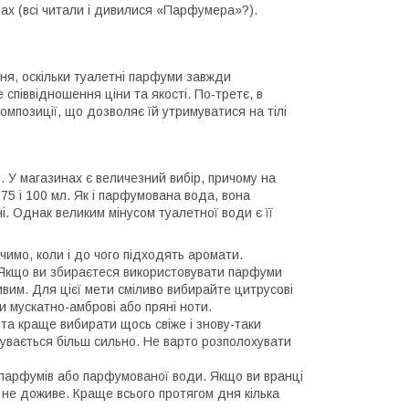
пах (всі читали і дивилися «Парфумера»?).
ня, оскільки туалетні парфуми завжди
 співвідношення ціни та якості. По-третє, в
омпозиції, що дозволяє їй утримуватися на тілі
 У магазинах є величезний вибір, причому на
 75 і 100 мл. Як і парфумована вода, вона
і. Однак великим мінусом туалетної води є її
имо, коли і до чого підходять аромати.
. Якщо ви збираєтеся використовувати парфуми
ивим. Для цієї мети сміливо вибирайте цитрусові
и мускатно-амброві або пряні ноти.
іта краще вибирати щось свіже і знову-таки
чувається більш сильно. Не варто розполохувати
парфумів або парфумованої води. Якщо ви вранці
не доживе. Краще всього протягом дня кілька