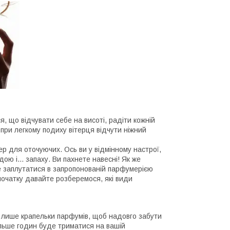
я, що відчувати себе на висоті, радіти кожній
при легкому подиху вітерця відчути ніжний
р для оточуючих. Ось ви у відмінному настрої,
дою і... запаху. Ви пахнете навесні! Як же
не заплутатися в запропонованій парфумерією
 початку давайте розберемося, які види
 лише крапельки парфумів, щоб надовго забути
ільше годин буде триматися на вашій