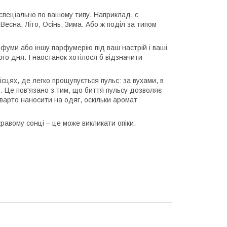
 спеціально по вашому типу. Наприклад, є
 Весна, Літо, Осінь, Зима. Або ж поділ за типом
рфуми або іншу парфумерію під ваш настрій і ваші
го дня. І наостанок хотілося б відзначити
ісцях, де легко прощупується пульс: за вухами, в
ами. Це пов'язано з тим, що биття пульсу дозволяє
варто наносити на одяг, оскільки аромат
авому сонці – це може викликати опіки.