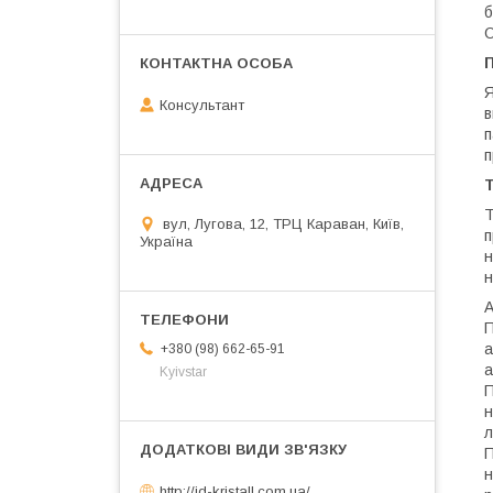
б
О
Я
Консультант
в
п
п
Т
вул, Лугова, 12, ТРЦ Караван, Київ,
п
Україна
н
н
А
П
а
+380 (98) 662-65-91
а
Kyivstar
П
н
л
П
н
http://jd-kristall.com.ua/