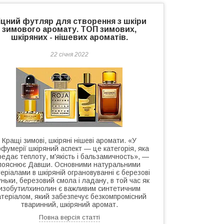
іцний футляр для створення з шкіри
зимового аромату. ТОП зимових,
шкіряних - нішевих ароматів.
22 січня 2022
Кращі зимові, шкіряні нішеві аромати. «У
рфумерії шкіряний аспект — це категорія, яка
редає теплоту, м'якість і бальзамичность», —
пояснює Давши. Основними натуральними
еріалами в шкіряній ограновуванні є березові
ньки, березовий смола і ладану, в той час як
изобутилхинолин є важливим синтетичним
теріалом, який забезпечує безкомпромісний
тваринний, шкіряний аромат.
Повна версія статті