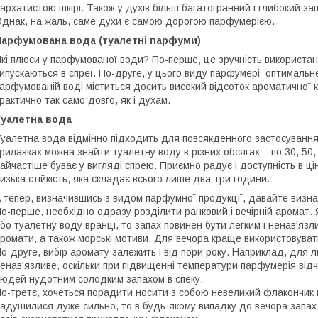
архатистою шкірі. Також у духів більш багатогранний і глибокий за
днак, на жаль, саме духи є самою дорогою парфумерією.
Парфумована вода (туалетні парфуми)
кі плюси у парфумованої води? По-перше, це зручність використан
ипускаються в спреї. По-друге, у цього виду парфумерії оптимальне
арфумованій воді міститься досить високий відсоток ароматичної к
рактично так само довго, як і духам.
Туалетна вода
уалетна вода відмінно підходить для повсякденного застосування.
рилавках можна знайти туалетну воду в різних обсягах – по 30, 50,
айчастіше буває у вигляді спрею. Приємно радує і доступність в цін
изька стійкість, яка складає всього лише два-три години.
 тепер, визначившись з видом парфумної продукції, давайте визнач
о-перше, необхідно одразу розділити ранковий і вечірній аромат
бо туалетну воду вранці, то запах повинен бути легким і ненав'язл
ромати, а також морські мотиви. Для вечора краще використовуват
о-друге, вибір аромату залежить і від пори року. Наприклад, для л
енав'язливе, оскільки при підвищенні температури парфумерія від
юдей нудотним солодким запахом в спеку.
о-третє, хочеться порадити носити з собою невеликий флакончик 
адушилися дуже сильно, то в будь-якому випадку до вечора запах 