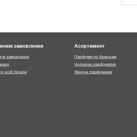
ення замовлення
Асортимент
ти замовлення
Парфуми по брендам
овару
Чоловіча парфумерія
о всій Україні
Жіноча парфумерія