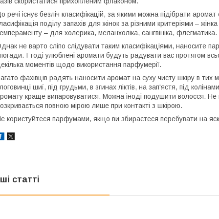
азів скористатися прихопленим флаконом.
о речі існує безліч класифікацій, за якими можна підібрати аромат
ласифікація поділу запахів для жінок за різними критеріями – жінка
емпераменту – для холерика, меланхоліка, сангвініка, флегматика.
днак не варто сліпо слідувати таким класифікаціями, наносите па
погади. І тоді улюблені аромати будуть радувати вас протягом всьо
екілька моментів щодо використання парфумерії.
агато фахівців радять наносити аромат на суху чисту шкіру в тих м
логовинці шиї, під грудьми, в згинах ліктів, на зап'ястя, під колін
ромату краще випаровуватися. Можна іноді подушити волосся. Не 
озкривається повною мірою лише при контакті з шкірою.
е користуйтеся парфумами, якщо ви збираєтеся перебувати на яскр
нші статті