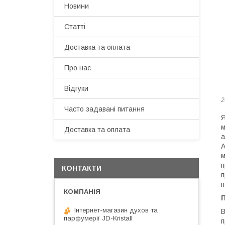
Новини
Статті
Доставка та оплата
Про нас
Відгуки
2
Часто задавані питання
Я
м
Доставка та оплата
а
А
м
п
КОНТАКТИ
п
п
Інтернет-магазин духов та
В
парфумерії JD-Kristall
п