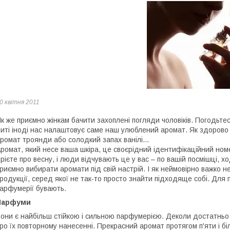
0 квітня 2011
к же приємно жінкам бачити захоплені погляди чоловіків. Погодьтес
иті іноді нас налаштовує саме наш улюблений аромат. Як здорово 
ромат троянди або солодкий запах ванілі...
ромат, який несе ваша шкіра, це своєрідний ідентифікаційний номе
рієте про весну, і люди відчувають це у вас – по вашій посмішці, хо
риємно вибирати аромати під свій настрій. І як неймовірно важко 
родукції, серед якої не так-то просто знайти підходяще собі. Для
арфумерії бувають.
Парфуми
они є найбільш стійкою і сильною парфумерією. Деколи достатньо
ро їх повторному нанесенні. Прекрасний аромат протягом п'яти і б