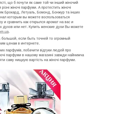
ясті, що б почути як саме той чи інший жіночий
 різні жіночі парфуми. А протестить жіночі
 як Брокард, Летуаль, Бомонд, Бонжур та інших
инал которым вы можете воспользоваться
у и сравнить как открылся аромат на вас и
х духов или нет. Купить женские духи Вы можете
com.ua
.
ь большой, если быть точней то огромный
ким ценам в интернете.
чих парфумів, побачити відгуки людей про
іночі парфуми в нашому магазині завжди найнижча
яти саму нищкую вартість на жіночі парфуми.