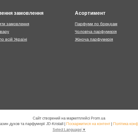
ення замовлення
Асортимент
ти замовлення
Парфуми по брендам
овару
Чоловіча парфумерія
о всій Україні
Жіноча парфумерія
Сайт створений на маркетплейсі
Prom.ua
Інтернет-магазин духов та парфумерії JD-Kristall |
Поскаржитися на контент
|
Політика конф
Select Language
▼