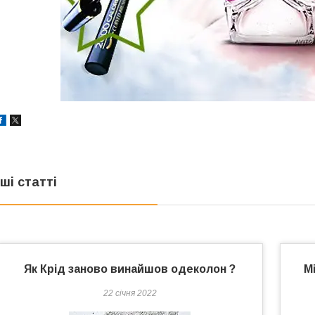
нші статті
Як Крід заново винайшов одеколон ?
М
22 січня 2022