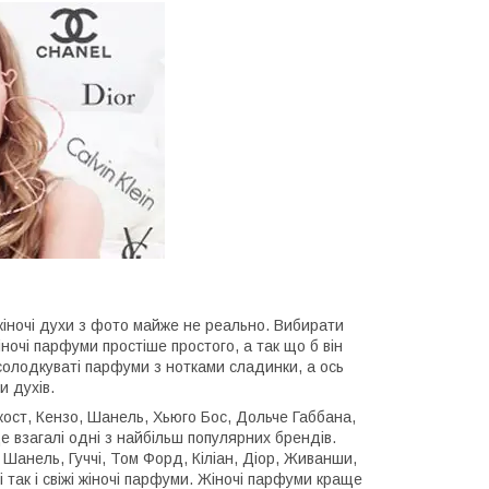
жіночі духи з фото майже не реально. Вибирати
іночі парфуми простіше простого, а так що б він
солодкуваті парфуми з нотками сладинки, а ось
и духів.
кост, Кензо, Шанель, Хьюго Бос, Дольче Габбана,
Це взагалі одні з найбільш популярних брендів.
 Шанель, Гуччі, Том Форд, Кіліан, Діор, Живанши,
 так і свіжі жіночі парфуми. Жіночі парфуми краще