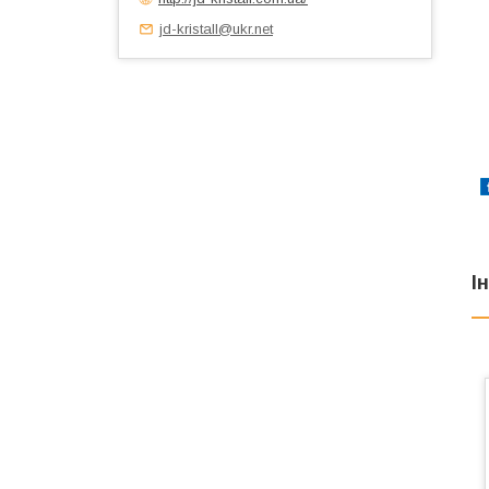
jd-kristall@ukr.net
І