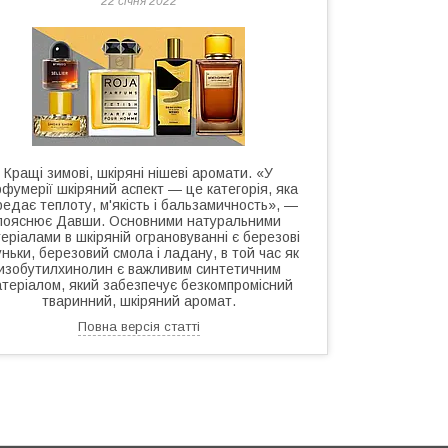
22 січня 2022
Кращі зимові, шкіряні нішеві аромати. «У
рфумерії шкіряний аспект — це категорія, яка
редає теплоту, м'якість і бальзамичность», —
пояснює Давши. Основними натуральними
еріалами в шкіряній ограновуванні є березові
ньки, березовий смола і ладану, в той час як
изобутилхинолин є важливим синтетичним
теріалом, який забезпечує безкомпромісний
тваринний, шкіряний аромат.
Повна версія статті