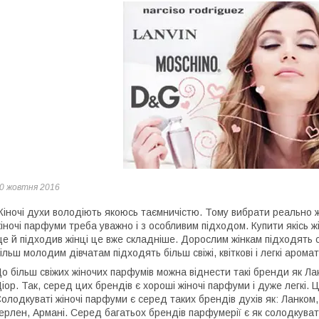
0 жовтня 2016
іночі духи володіють якоюсь таємничістю. Тому вибрати реально 
іночі парфуми треба уважно і з особливим підходом. Купити якісь ж
е й підходив жінці це вже складніше. Дорослим жінкам підходять 
ільш молодим дівчатам підходять більш свіжі, квіткові і легкі аромат
о більш свіжих жіночих парфумів можна віднести такі бренди як Ла
іор. Так, серед цих брендів є хороші жіночі парфуми і дуже легкі. 
олодкуваті жіночі парфуми є серед таких брендів духів як: Ланком,
ерлен, Армані. Серед багатьох брендів парфумерії є як солодкуваті