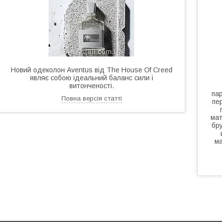
Новий одеколон Aventus від The House Of Creed
являє собою ідеальний баланс сили і
витонченості.
па
Повна версія статті
пе
мат
бру
ма