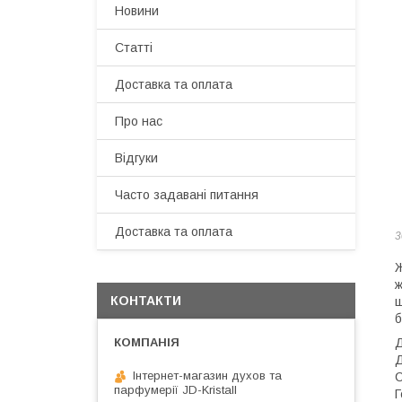
Новини
Статті
Доставка та оплата
Про нас
Відгуки
Часто задавані питання
Доставка та оплата
3
Ж
ж
КОНТАКТИ
щ
б
Д
Д
Інтернет-магазин духов та
С
парфумерії JD-Kristall
Г