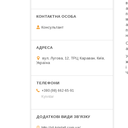
в
а
п
м
а
Консультант
п
н
С
а
У
вул, Лугова, 12, ТРЦ Караван, Київ,
ж
Україна
і
Ч
+380 (98) 662-65-91
Kyivstar
http://jd-kristall.com.ua/