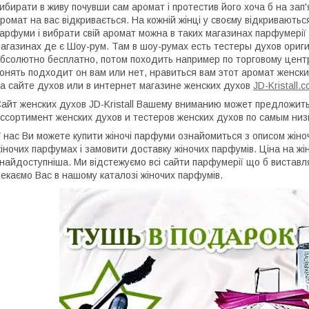
ибирати в живу почувши сам аромат і протестив його хоча б на зап'
ромат на вас відкривається. На кожній жінці у своєму відкриваються
арфуми і вибрати свій аромат можна в таких магазинах парфумерії
агазинах де є Шоу-рум. Там в шоу-румах есть тестеры духов ориг
бсолютно бесплатно, потом походить например по торговому центр
онять подходит он вам или нет, нравиться вам этот аромат женски
а сайте духов или в интернет магазине женских духов
JD-Kristall.
айт женских духов JD-Kristall Вашему вниманию может предложит
ссортимент женских духов и тестеров женских духов по самым низ
 нас Ви можете купити жіночі парфуми ознайомиться з описом жіно
іночих парфумах і замовити доставку жіночих парфумів. Ціна на ж
 найдоступніша. Ми відстежуємо всі сайти парфумерії що б виставл
екаємо Вас в нашому каталозі жіночих парфумів.