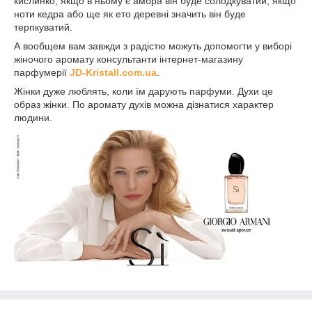
кислинко, якщо в ньому є амбра він буде солодкуватий, якщо
ноти кедра або ще як ето деревні значить він буде
терпкуватий.
А вообщем вам завжди з радістю можуть допомогти у виборі
жіночого аромату консультанти інтернет-магазину
парфумерії
JD-Kristall.com.ua
.
Жінки дуже люблять, коли їм дарують парфуми. Духи це
образ жінки. По аромату духів можна дізнатися характер
людини.