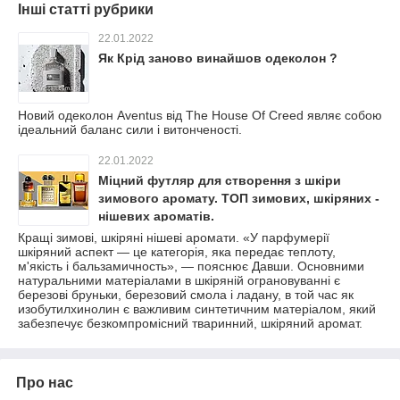
Інші статті рубрики
22.01.2022
Як Крід заново винайшов одеколон ?
Новий одеколон Aventus від The House Of Creed являє собою
ідеальний баланс сили і витонченості.
22.01.2022
Міцний футляр для створення з шкіри
зимового аромату. ТОП зимових, шкіряних -
нішевих ароматів.
Кращі зимові, шкіряні нішеві аромати. «У парфумерії
шкіряний аспект — це категорія, яка передає теплоту,
м'якість і бальзамичность», — пояснює Давши. Основними
натуральними матеріалами в шкіряній ограновуванні є
березові бруньки, березовий смола і ладану, в той час як
изобутилхинолин є важливим синтетичним матеріалом, який
забезпечує безкомпромісний тваринний, шкіряний аромат.
Про нас